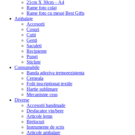
21cm X 30cm – A4
Rame foto colaj
Rame foto cu mesaj Best Gifts
Ambalaje
Accesorii
Cosuri
Cutii
Genti
Saculeti
Recipiente
Pungi
Sticlute
Consumabile
Banda adeziva termorezistenta
Cerneala
Folii inscriptionat textile
Hartie sublimare
Mecanisme ceas
Diverse
Accesorii handmade
Desfacator vin/bere
Articole lemn
Brelocuri
Instrumente de scris
Articole ambalare