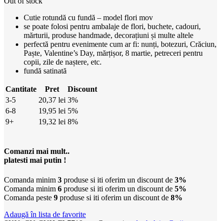
Out of stock
Cutie rotundă cu fundă – model flori mov
se poate folosi pentru ambalaje de flori, buchete, cadouri,
mărturii, produse handmade, decorațiuni și multe altele
perfectă pentru evenimente cum ar fi: nunți, botezuri, Crăciun,
Paște, Valentine’s Day, mărțișor, 8 martie, petreceri pentru
copii, zile de naștere, etc.
fundă satinată
Cantitate
Pret
Discount
3-5
20,37
lei
3%
6-8
19,95
lei
5%
9+
19,32
lei
8%
Comanzi mai mult..
platesti mai putin !
Comanda minim
3
produse si iti oferim un discount de
3%
Comanda minim
6
produse si iti oferim un discount de
5%
Comanda peste
9
produse si iti oferim un discount de
8%
Adaugă în lista de favorite