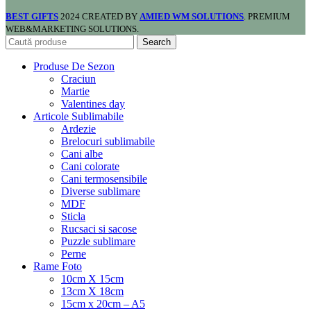
BEST GIFTS
2024 CREATED BY
AMIED WM SOLUTIONS
. PREMIUM
WEB&MARKETING SOLUTIONS.
Search
Produse De Sezon
Craciun
Martie
Valentines day
Articole Sublimabile
Ardezie
Brelocuri sublimabile
Cani albe
Cani colorate
Cani termosensibile
Diverse sublimare
MDF
Sticla
Rucsaci si sacose
Puzzle sublimare
Perne
Rame Foto
10cm X 15cm
13cm X 18cm
15cm x 20cm – A5