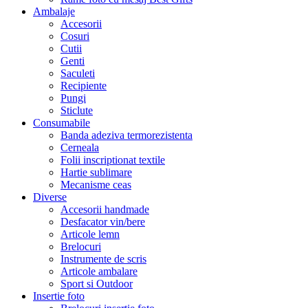
Ambalaje
Accesorii
Cosuri
Cutii
Genti
Saculeti
Recipiente
Pungi
Sticlute
Consumabile
Banda adeziva termorezistenta
Cerneala
Folii inscriptionat textile
Hartie sublimare
Mecanisme ceas
Diverse
Accesorii handmade
Desfacator vin/bere
Articole lemn
Brelocuri
Instrumente de scris
Articole ambalare
Sport si Outdoor
Insertie foto