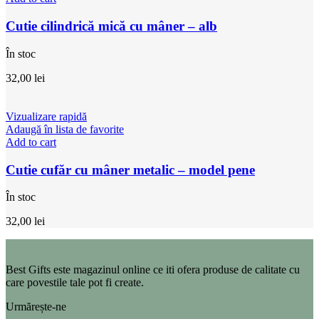
Cutie cilindrică mică cu mâner – alb
În stoc
32,00
lei
Vizualizare rapidă
Adaugă în lista de favorite
Add to cart
Cutie cufăr cu mâner metalic – model pene
În stoc
32,00
lei
Best Gifts este magazinul online ce iti ofera produse de calitate cu
care povestile tale pot fi create.
Urmărește-ne