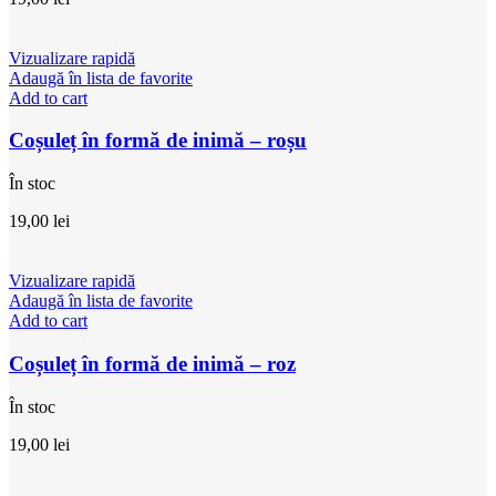
Vizualizare rapidă
Adaugă în lista de favorite
Add to cart
Coșuleț în formă de inimă – roșu
În stoc
19,00
lei
Vizualizare rapidă
Adaugă în lista de favorite
Add to cart
Coșuleț în formă de inimă – roz
În stoc
19,00
lei