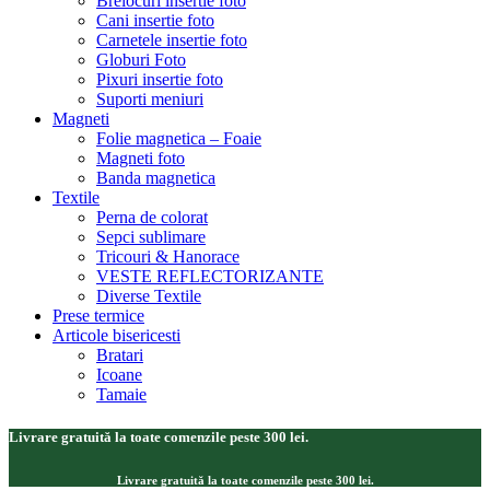
Brelocuri insertie foto
Cani insertie foto
Carnetele insertie foto
Globuri Foto
Pixuri insertie foto
Suporti meniuri
Magneti
Folie magnetica – Foaie
Magneti foto
Banda magnetica
Textile
Perna de colorat
Sepci sublimare
Tricouri & Hanorace
VESTE REFLECTORIZANTE
Diverse Textile
Prese termice
Articole bisericesti
Bratari
Icoane
Tamaie
Livrare gratuită la toate comenzile peste 300 lei.
Livrare gratuită la toate comenzile peste 300 lei.