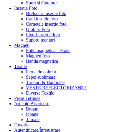
Sport si Outdoor
Insertie Foto
Brelocuri insertie foto
Cani insertie foto
Carnetele insertie foto
Globuri Foto
Pixuri insertie foto
Suporti meniuri
Magneti
Folie magnetica – Foaie
Magneti foto
Banda magnetica
Textile
Perna de colorat
Sepci sublimare
Tricouri & Hanorace
VESTE REFLECTORIZANTE
Diverse Textile
Prese Termice
Articole Bisericesti
Bratari
Icoane
Tamaie
Favorite
Autentificare/Înregistrare