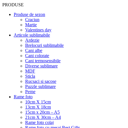
PRODUSE
Produse de sezon
Craciun
Martie
Valentines day
Articole sublimabile
Ardezie
Brelocuri sublimabile
Cani albe
Cani colorate
Cani termosensibile
Diverse sublimare
MDF
Sticla
Rucsaci si sacose
Puzzle sublimare
Perne
Rame foto
10cm X 15cm
13cm X 18cm
15cm x 20cm – A5
21cm X 30cm – A4
Rame foto colaj
Rame foto cu mesaj Best Gifts