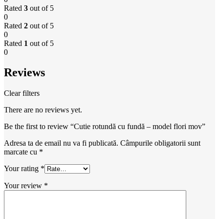
Rated
3
out of 5
0
Rated
2
out of 5
0
Rated
1
out of 5
0
Reviews
Clear filters
There are no reviews yet.
Be the first to review “Cutie rotundă cu fundă – model flori mov”
Adresa ta de email nu va fi publicată.
Câmpurile obligatorii sunt
marcate cu
*
Your rating
*
Your review
*