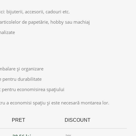
 bijuterii, accesorii, cadouri etc.
articolelor de papetărie, hobby sau machiaj
alizate
ambalare și organizare
e pentru durabilitate
 pentru economisirea spațiului
ntru a economisi spațiu și este necesară montarea lor.
PRET
DISCOUNT