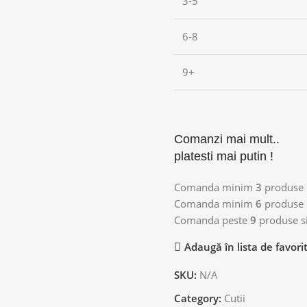
3-5
6-8
9+
Comanzi mai mult..
platesti mai putin !
Comanda minim
3
produse s
Comanda minim
6
produse s
Comanda peste
9
produse si
Adaugă în lista de favori
SKU:
N/A
Category:
Cutii