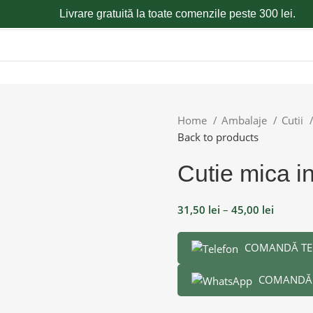
Livrare gratuită la toate comenzile peste 300 lei.
Home
Ambalaje
Cutii
Back to products
Cutie mica in
31,50
lei
–
45,00
lei
COMANDĂ TE
COMANDĂ 