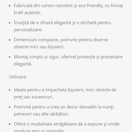
Fabricată din carton rezistent și eco-friendly, cu finisaj
kraft autentic.
Însoțită de o sfoară elegantă și o etichetă pentru
personalizare.
Dimensiuni compacte, potrivite pentru diverse
obiecte mici sau bijuterii.
Montaj simplu și sigur, oferind protecție și prezentare
elegantă.
Utilizare:
Ideala pentru a împacheta bijuterii, mici obiecte de
preț sau suveniruri.
Potrivită pentru a crea un decor deosebit la nunți,
petreceri sau alte sărbători.
Oferă o modalitate atrăgătoare de a expune și vinde
produse mici și originale.