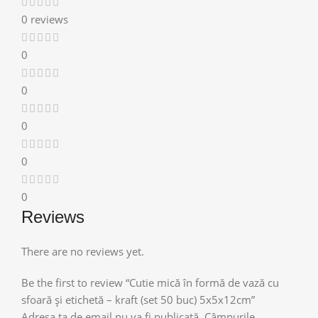
0 reviews
0
0
0
0
0
Reviews
There are no reviews yet.
Be the first to review “Cutie mică în formă de vază cu
sfoară și etichetă – kraft (set 50 buc) 5x5x12cm”
Adresa ta de email nu va fi publicată.
Câmpurile