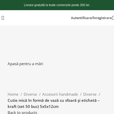
Livrare gratuită la toate comenzile peste 300 lei.
Autentificare/Înregistrare
Apasă pentru a mări
Home
Diverse
Accesorii handmade
Diverse
Cutie mică în formă de vază cu sfoară și etichetă –
kraft (set 50 buc) 5x5x12cm
Back to products