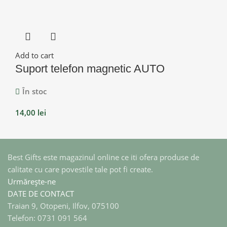
Add to cart
Suport telefon magnetic AUTO
În stoc
14,00
lei
Best Gifts este magazinul online ce iti ofera produse de
calitate cu care povestile tale pot fi create.
Urmărește-ne
DATE DE CONTACT
Traian 9, Otopeni, Ilfov, 075100
Telefon: 0731 091 564