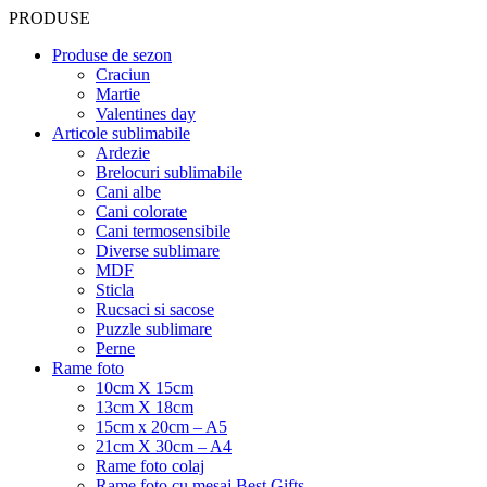
PRODUSE
Produse de sezon
Craciun
Martie
Valentines day
Articole sublimabile
Ardezie
Brelocuri sublimabile
Cani albe
Cani colorate
Cani termosensibile
Diverse sublimare
MDF
Sticla
Rucsaci si sacose
Puzzle sublimare
Perne
Rame foto
10cm X 15cm
13cm X 18cm
15cm x 20cm – A5
21cm X 30cm – A4
Rame foto colaj
Rame foto cu mesaj Best Gifts