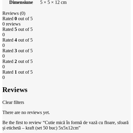
Dimensiune
5 × 5 × 12 cm
Reviews (0)
Rated
0
out of 5
0 reviews
Rated
5
out of 5
0
Rated
4
out of 5
0
Rated
3
out of 5
0
Rated
2
out of 5
0
Rated
1
out of 5
0
Reviews
Clear filters
There are no reviews yet.
Be the first to review “Cutie mică în formă de vază cu floare, sfoară
și etichetă – kraft (set 50 buc) 5x5x12cm”