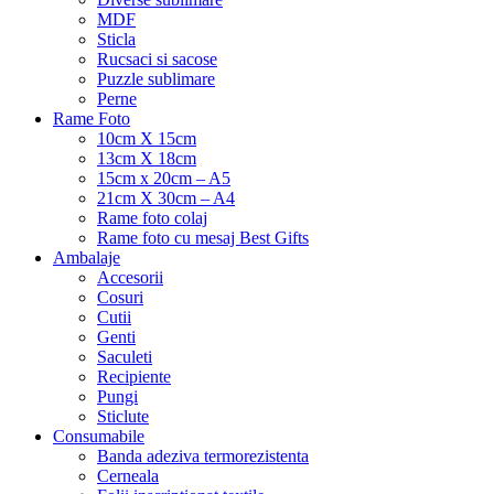
MDF
Sticla
Rucsaci si sacose
Puzzle sublimare
Perne
Rame Foto
10cm X 15cm
13cm X 18cm
15cm x 20cm – A5
21cm X 30cm – A4
Rame foto colaj
Rame foto cu mesaj Best Gifts
Ambalaje
Accesorii
Cosuri
Cutii
Genti
Saculeti
Recipiente
Pungi
Sticlute
Consumabile
Banda adeziva termorezistenta
Cerneala