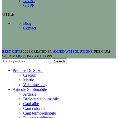
ANPC
GDPR
UTILE
Blog
Contact
BEST GIFTS
2024 CREATED BY
AMIED WM SOLUTIONS
. PREMIUM
WEB&MARKETING SOLUTIONS.
Search
Produse De Sezon
Craciun
Martie
Valentines day
Articole Sublimabile
Ardezie
Brelocuri sublimabile
Cani albe
Cani colorate
Cani termosensibile
Diverse sublimare