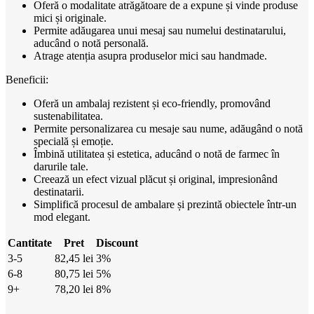
Oferă o modalitate atrăgătoare de a expune și vinde produse
mici și originale.
Permite adăugarea unui mesaj sau numelui destinatarului,
aducând o notă personală.
Atrage atenția asupra produselor mici sau handmade.
Beneficii:
Oferă un ambalaj rezistent și eco-friendly, promovând
sustenabilitatea.
Permite personalizarea cu mesaje sau nume, adăugând o notă
specială și emoție.
Îmbină utilitatea și estetica, aducând o notă de farmec în
darurile tale.
Creează un efect vizual plăcut și original, impresionând
destinatarii.
Simplifică procesul de ambalare și prezintă obiectele într-un
mod elegant.
Cantitate
Pret
Discount
3-5
82,45
lei
3%
6-8
80,75
lei
5%
9+
78,20
lei
8%