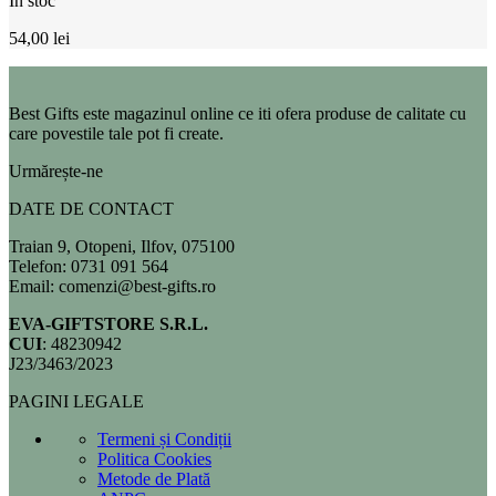
În stoc
54,00
lei
Best Gifts este magazinul online ce iti ofera produse de calitate cu
care povestile tale pot fi create.
Urmărește-ne
DATE DE CONTACT
Traian 9, Otopeni, Ilfov, 075100
Telefon: 0731 091 564
Email: comenzi@best-gifts.ro
EVA-GIFTSTORE S.R.L.
CUI
: 48230942
J23/3463/2023
PAGINI LEGALE
Termeni și Condiții
Politica Cookies
Metode de Plată