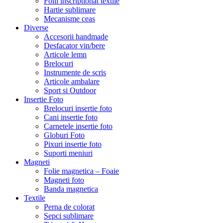
Folii inscriptionat textile
Hartie sublimare
Mecanisme ceas
Diverse
Accesorii handmade
Desfacator vin/bere
Articole lemn
Brelocuri
Instrumente de scris
Articole ambalare
Sport si Outdoor
Insertie Foto
Brelocuri insertie foto
Cani insertie foto
Carnetele insertie foto
Globuri Foto
Pixuri insertie foto
Suporti meniuri
Magneti
Folie magnetica – Foaie
Magneti foto
Banda magnetica
Textile
Perna de colorat
Sepci sublimare