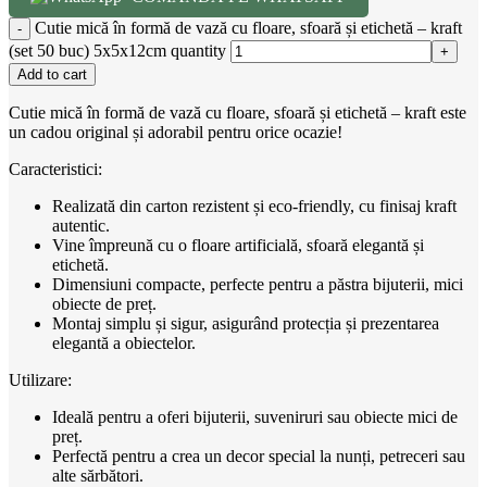
Cutie mică în formă de vază cu floare, sfoară și etichetă – kraft
(set 50 buc) 5x5x12cm quantity
Add to cart
Cutie mică în formă de vază cu floare, sfoară și etichetă – kraft este
un cadou original și adorabil pentru orice ocazie!
Caracteristici:
Realizată din carton rezistent și eco-friendly, cu finisaj kraft
autentic.
Vine împreună cu o floare artificială, sfoară elegantă și
etichetă.
Dimensiuni compacte, perfecte pentru a păstra bijuterii, mici
obiecte de preț.
Montaj simplu și sigur, asigurând protecția și prezentarea
elegantă a obiectelor.
Utilizare:
Ideală pentru a oferi bijuterii, suveniruri sau obiecte mici de
preț.
Perfectă pentru a crea un decor special la nunți, petreceri sau
alte sărbători.