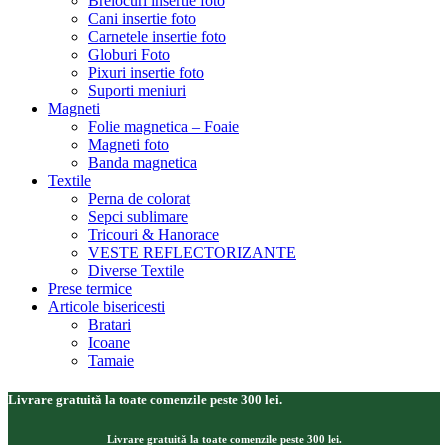
Brelocuri insertie foto
Cani insertie foto
Carnetele insertie foto
Globuri Foto
Pixuri insertie foto
Suporti meniuri
Magneti
Folie magnetica – Foaie
Magneti foto
Banda magnetica
Textile
Perna de colorat
Sepci sublimare
Tricouri & Hanorace
VESTE REFLECTORIZANTE
Diverse Textile
Prese termice
Articole bisericesti
Bratari
Icoane
Tamaie
Livrare gratuită la toate comenzile peste 300 lei.
Livrare gratuită la toate comenzile peste 300 lei.