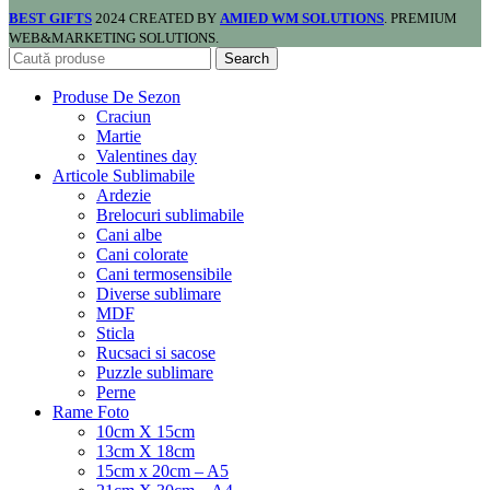
BEST GIFTS
2024 CREATED BY
AMIED WM SOLUTIONS
. PREMIUM
WEB&MARKETING SOLUTIONS.
Search
Produse De Sezon
Craciun
Martie
Valentines day
Articole Sublimabile
Ardezie
Brelocuri sublimabile
Cani albe
Cani colorate
Cani termosensibile
Diverse sublimare
MDF
Sticla
Rucsaci si sacose
Puzzle sublimare
Perne
Rame Foto
10cm X 15cm
13cm X 18cm
15cm x 20cm – A5