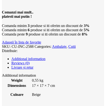
Comanzi mai mult..
platesti mai putin !
Comanda minim
3
produse si iti oferim un discount de
3%
Comanda minim
6
produse si iti oferim un discount de
5%
Comanda peste
9
produse si iti oferim un discount de
8%
Adaugă în lista de favorite
SKU:
CU-INC-2588
Categories:
Ambalaje
,
Cutii
Distribuie:
Additional information
Reviews (0)
Livrare și retur
Additional information
Weight
0,55 kg
Dimensions
17 × 17 × 7 cm
Culoare
Beige