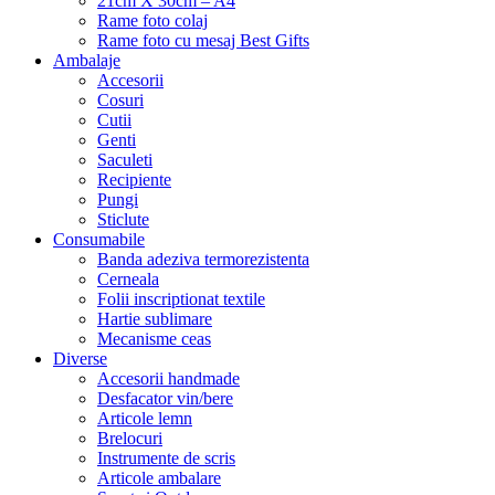
21cm X 30cm – A4
Rame foto colaj
Rame foto cu mesaj Best Gifts
Ambalaje
Accesorii
Cosuri
Cutii
Genti
Saculeti
Recipiente
Pungi
Sticlute
Consumabile
Banda adeziva termorezistenta
Cerneala
Folii inscriptionat textile
Hartie sublimare
Mecanisme ceas
Diverse
Accesorii handmade
Desfacator vin/bere
Articole lemn
Brelocuri
Instrumente de scris
Articole ambalare