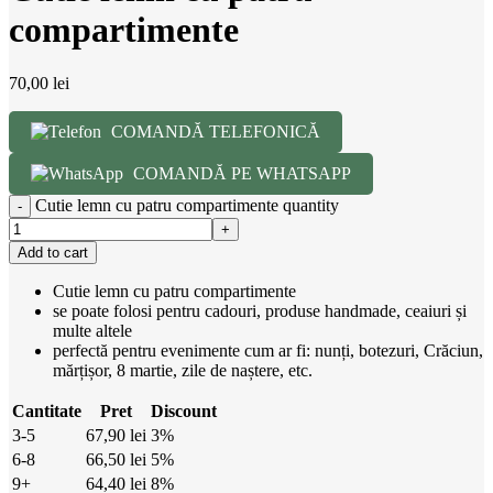
compartimente
70,00
lei
COMANDĂ TELEFONICĂ
COMANDĂ PE WHATSAPP
Cutie lemn cu patru compartimente quantity
Add to cart
Cutie lemn cu patru compartimente
se poate folosi pentru cadouri, produse handmade, ceaiuri și
multe altele
perfectă pentru evenimente cum ar fi: nunți, botezuri, Crăciun,
mărțișor, 8 martie, zile de naștere, etc.
Cantitate
Pret
Discount
3-5
67,90
lei
3%
6-8
66,50
lei
5%
9+
64,40
lei
8%