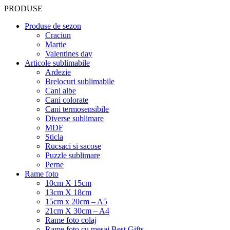
PRODUSE
Produse de sezon
Craciun
Martie
Valentines day
Articole sublimabile
Ardezie
Brelocuri sublimabile
Cani albe
Cani colorate
Cani termosensibile
Diverse sublimare
MDF
Sticla
Rucsaci si sacose
Puzzle sublimare
Perne
Rame foto
10cm X 15cm
13cm X 18cm
15cm x 20cm – A5
21cm X 30cm – A4
Rame foto colaj
Rame foto cu mesaj Best Gifts