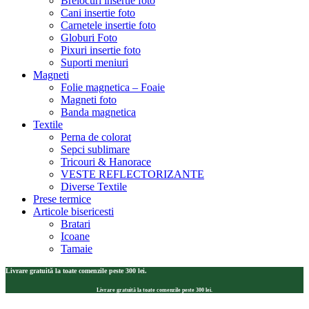
Brelocuri insertie foto
Cani insertie foto
Carnetele insertie foto
Globuri Foto
Pixuri insertie foto
Suporti meniuri
Magneti
Folie magnetica – Foaie
Magneti foto
Banda magnetica
Textile
Perna de colorat
Sepci sublimare
Tricouri & Hanorace
VESTE REFLECTORIZANTE
Diverse Textile
Prese termice
Articole bisericesti
Bratari
Icoane
Tamaie
Livrare gratuită la toate comenzile peste 300 lei.
Livrare gratuită la toate comenzile peste 300 lei.