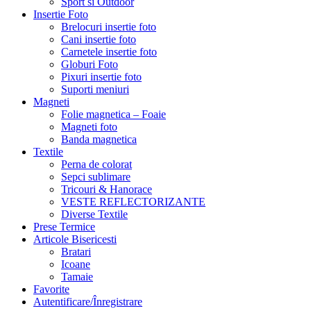
Sport si Outdoor
Insertie Foto
Brelocuri insertie foto
Cani insertie foto
Carnetele insertie foto
Globuri Foto
Pixuri insertie foto
Suporti meniuri
Magneti
Folie magnetica – Foaie
Magneti foto
Banda magnetica
Textile
Perna de colorat
Sepci sublimare
Tricouri & Hanorace
VESTE REFLECTORIZANTE
Diverse Textile
Prese Termice
Articole Bisericesti
Bratari
Icoane
Tamaie
Favorite
Autentificare/Înregistrare