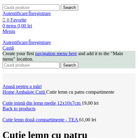
Search
Autentificare/Înregistrare
0
Favorite
0
items
0,00
lei
Meniu
Autentificare/Înregistrare
Caută
Create your first
navigation menu here
and add it to the "Main
menu" location.
Search
Apasă pentru a mări
Home
Ambalaje
Cutii
Cutie lemn cu patru compartimente
Cutie inimă din lemn medie 12x10x7cm
19,00
lei
Back to products
Cutie lemn două compartimente - TEA
61,00
lei
Cutie lemn cu patru