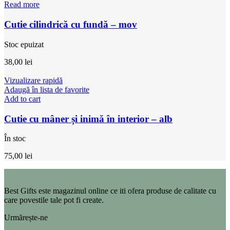
Read more
Cutie cilindrică cu fundă – mov
Stoc epuizat
38,00
lei
Vizualizare rapidă
Adaugă în lista de favorite
Add to cart
Cutie cu mâner și inimă în interior – alb
În stoc
75,00
lei
Best Gifts este magazinul online ce iti ofera produse de calitate cu
care povestile tale pot fi create.
Urmărește-ne