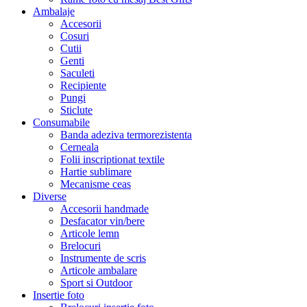
Ambalaje
Accesorii
Cosuri
Cutii
Genti
Saculeti
Recipiente
Pungi
Sticlute
Consumabile
Banda adeziva termorezistenta
Cerneala
Folii inscriptionat textile
Hartie sublimare
Mecanisme ceas
Diverse
Accesorii handmade
Desfacator vin/bere
Articole lemn
Brelocuri
Instrumente de scris
Articole ambalare
Sport si Outdoor
Insertie foto