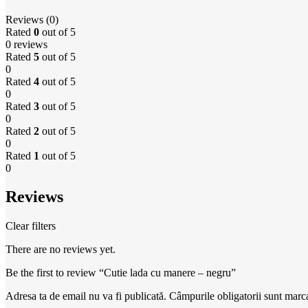
Reviews (0)
Rated
0
out of 5
0 reviews
Rated
5
out of 5
0
Rated
4
out of 5
0
Rated
3
out of 5
0
Rated
2
out of 5
0
Rated
1
out of 5
0
Reviews
Clear filters
There are no reviews yet.
Be the first to review “Cutie lada cu manere – negru”
Adresa ta de email nu va fi publicată.
Câmpurile obligatorii sunt marc