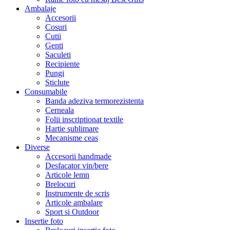
Ambalaje
Accesorii
Cosuri
Cutii
Genti
Saculeti
Recipiente
Pungi
Sticlute
Consumabile
Banda adeziva termorezistenta
Cerneala
Folii inscriptionat textile
Hartie sublimare
Mecanisme ceas
Diverse
Accesorii handmade
Desfacator vin/bere
Articole lemn
Brelocuri
Instrumente de scris
Articole ambalare
Sport si Outdoor
Insertie foto