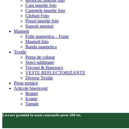
Brelocuri insertie foto
Cani insertie foto
Carnetele insertie foto
Globuri Foto
Pixuri insertie foto
Suporti meniuri
Magneti
Folie magnetica – Foaie
Magneti foto
Banda magnetica
Textile
Perna de colorat
Sepci sublimare
Tricouri & Hanorace
VESTE REFLECTORIZANTE
Diverse Textile
Prese termice
Articole bisericesti
Bratari
Icoane
Tamaie
Livrare gratuită la toate comenzile peste 300 lei.