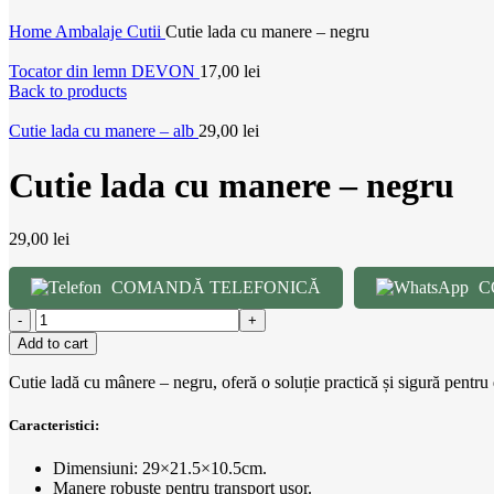
Home
Ambalaje
Cutii
Cutie lada cu manere – negru
Tocator din lemn DEVON
17,00
lei
Back to products
Cutie lada cu manere – alb
29,00
lei
Cutie lada cu manere – negru
29,00
lei
COMANDĂ TELEFONICĂ
C
Add to cart
Cutie ladă cu mânere – negru, oferă o soluție practică și sigură pentru 
Caracteristici:
Dimensiuni: 29×21.5×10.5cm.
Manere robuste pentru transport ușor.