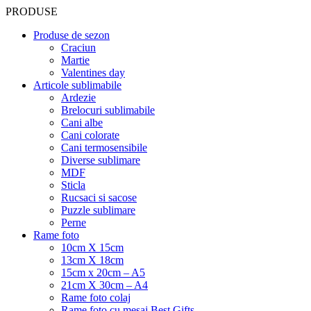
PRODUSE
Produse de sezon
Craciun
Martie
Valentines day
Articole sublimabile
Ardezie
Brelocuri sublimabile
Cani albe
Cani colorate
Cani termosensibile
Diverse sublimare
MDF
Sticla
Rucsaci si sacose
Puzzle sublimare
Perne
Rame foto
10cm X 15cm
13cm X 18cm
15cm x 20cm – A5
21cm X 30cm – A4
Rame foto colaj
Rame foto cu mesaj Best Gifts