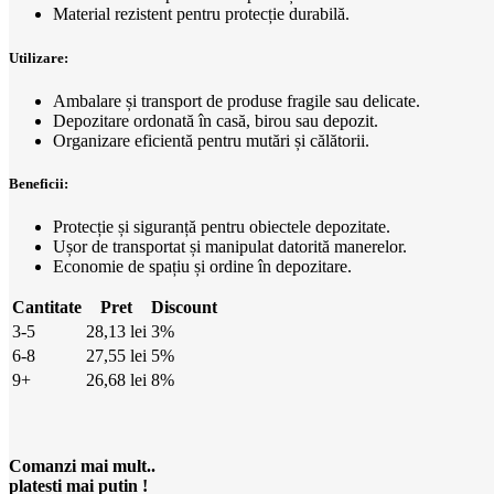
Material rezistent pentru protecție durabilă.
Utilizare:
Ambalare și transport de produse fragile sau delicate.
Depozitare ordonată în casă, birou sau depozit.
Organizare eficientă pentru mutări și călătorii.
Beneficii:
Protecție și siguranță pentru obiectele depozitate.
Ușor de transportat și manipulat datorită manerelor.
Economie de spațiu și ordine în depozitare.
Cantitate
Pret
Discount
3-5
28,13
lei
3%
6-8
27,55
lei
5%
9+
26,68
lei
8%
Comanzi mai mult..
platesti mai putin !