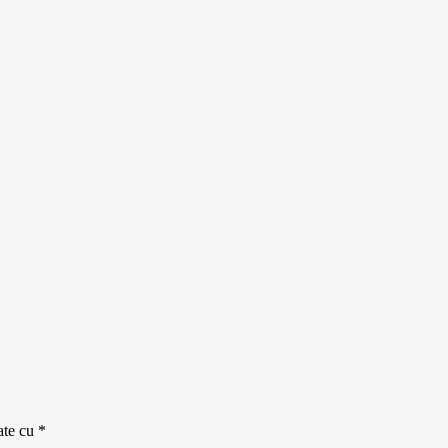
ate cu
*