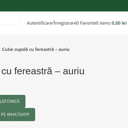
Autentificare/Înregistrare
0
Favorite
0
items
0,00
lei
Cutie cupolă cu fereastră – auriu
cu fereastră – auriu
LEFONICĂ
PE WHATSAPP