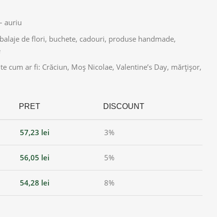
– auriu
balaje de flori, buchete, cadouri, produse handmade,
e
e cum ar fi: Crăciun, Moș Nicolae, Valentine’s Day, mărțișor,
PRET
DISCOUNT
57,23
lei
3%
56,05
lei
5%
54,28
lei
8%