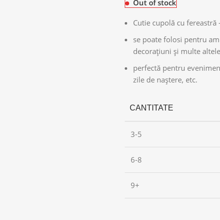
Out of stock
Cutie cupolă cu fereastră 
se poate folosi pentru am
decorațiuni și multe altel
perfectă pentru eveniment
zile de naștere, etc.
CANTITATE
3-5
6-8
9+