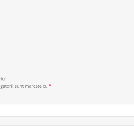
riu”
*
gatorii sunt marcate cu