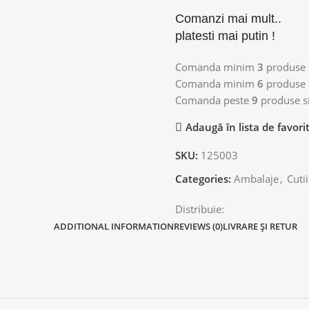
Comanzi mai mult..
platesti mai putin !
Comanda minim
3
produse s
Comanda minim
6
produse s
Comanda peste
9
produse si
Adaugă în lista de favori
SKU:
125003
Categories:
Ambalaje
,
Cutii
Distribuie:
ADDITIONAL INFORMATION
REVIEWS (0)
LIVRARE ȘI RETUR