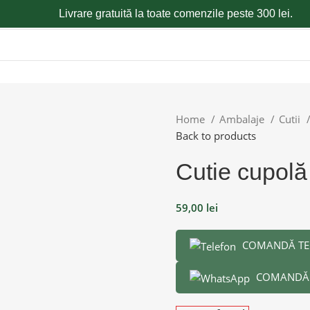
Livrare gratuită la toate comenzile peste 300 lei.
Home
Ambalaje
Cutii
Back to products
Cutie cupolă 
59,00
lei
COMANDĂ TE
COMANDĂ 