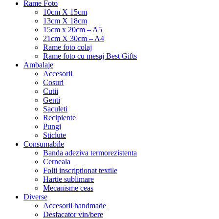
Rame Foto
10cm X 15cm
13cm X 18cm
15cm x 20cm – A5
21cm X 30cm – A4
Rame foto colaj
Rame foto cu mesaj Best Gifts
Ambalaje
Accesorii
Cosuri
Cutii
Genti
Saculeti
Recipiente
Pungi
Sticlute
Consumabile
Banda adeziva termorezistenta
Cerneala
Folii inscriptionat textile
Hartie sublimare
Mecanisme ceas
Diverse
Accesorii handmade
Desfacator vin/bere