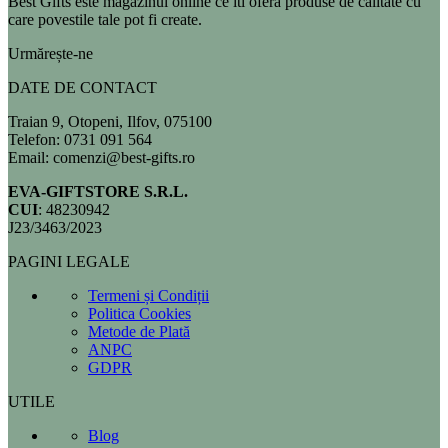
Best Gifts este magazinul online ce iti ofera produse de calitate cu
care povestile tale pot fi create.
Urmărește-ne
DATE DE CONTACT
Traian 9, Otopeni, Ilfov, 075100
Telefon: 0731 091 564
Email: comenzi@best-gifts.ro
EVA-GIFTSTORE S.R.L.
CUI
: 48230942
J23/3463/2023
PAGINI LEGALE
Termeni și Condiții
Politica Cookies
Metode de Plată
ANPC
GDPR
UTILE
Blog