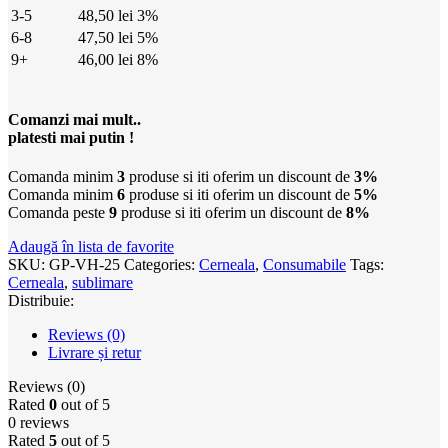
3-5
48,50
lei
3%
6-8
47,50
lei
5%
9+
46,00
lei
8%
Comanzi mai mult..
platesti mai putin !
Comanda minim
3
produse si iti oferim un discount de
3%
Comanda minim
6
produse si iti oferim un discount de
5%
Comanda peste
9
produse si iti oferim un discount de
8%
Adaugă în lista de favorite
SKU:
GP-VH-25
Categories:
Cerneala
,
Consumabile
Tags:
Cerneala
,
sublimare
Distribuie:
Reviews (0)
Livrare și retur
Reviews (0)
Rated
0
out of 5
0 reviews
Rated
5
out of 5