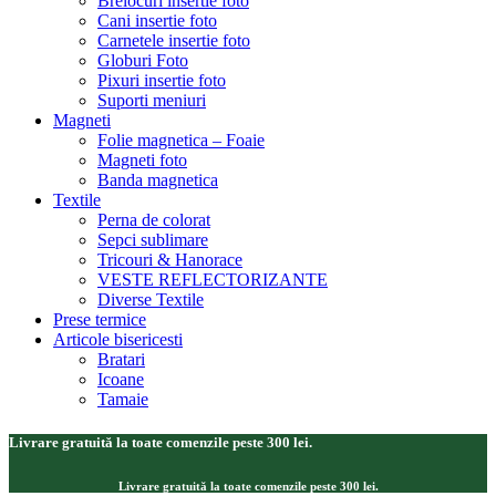
Brelocuri insertie foto
Cani insertie foto
Carnetele insertie foto
Globuri Foto
Pixuri insertie foto
Suporti meniuri
Magneti
Folie magnetica – Foaie
Magneti foto
Banda magnetica
Textile
Perna de colorat
Sepci sublimare
Tricouri & Hanorace
VESTE REFLECTORIZANTE
Diverse Textile
Prese termice
Articole bisericesti
Bratari
Icoane
Tamaie
Livrare gratuită la toate comenzile peste 300 lei.
Livrare gratuită la toate comenzile peste 300 lei.