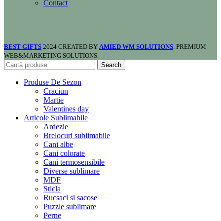
Contact
BEST GIFTS
2024 CREATED BY
AMIED WM SOLUTIONS
. PREMIUM
WEB&MARKETING SOLUTIONS.
Search
Produse De Sezon
Craciun
Martie
Valentines day
Articole Sublimabile
Ardezie
Brelocuri sublimabile
Cani albe
Cani colorate
Cani termosensibile
Diverse sublimare
MDF
Sticla
Rucsaci si sacose
Puzzle sublimare
Perne