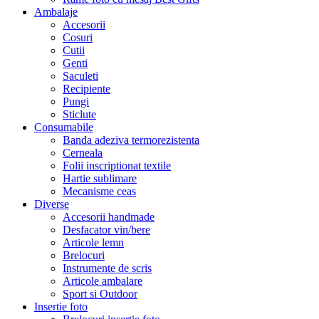
Ambalaje
Accesorii
Cosuri
Cutii
Genti
Saculeti
Recipiente
Pungi
Sticlute
Consumabile
Banda adeziva termorezistenta
Cerneala
Folii inscriptionat textile
Hartie sublimare
Mecanisme ceas
Diverse
Accesorii handmade
Desfacator vin/bere
Articole lemn
Brelocuri
Instrumente de scris
Articole ambalare
Sport si Outdoor
Insertie foto