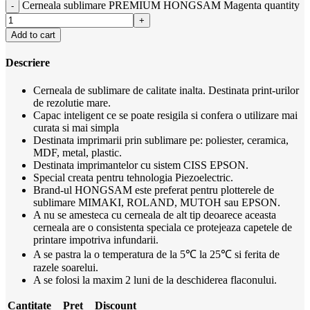
Cerneala sublimare PREMIUM HONGSAM Magenta quantity
Add to cart
Descriere
Cerneala de sublimare de calitate inalta. Destinata print-urilor
de rezolutie mare.
Capac inteligent ce se poate resigila si confera o utilizare mai
curata si mai simpla
Destinata imprimarii prin sublimare pe: poliester, ceramica,
MDF, metal, plastic.
Destinata imprimantelor cu sistem CISS EPSON.
Special creata pentru tehnologia Piezoelectric.
Brand-ul HONGSAM este preferat pentru plotterele de
sublimare MIMAKI, ROLAND, MUTOH sau EPSON.
A nu se amesteca cu cerneala de alt tip deoarece aceasta
cerneala are o consistenta speciala ce protejeaza capetele de
printare impotriva infundarii.
A se pastra la o temperatura de la 5℃ la 25℃ si ferita de
razele soarelui.
A se folosi la maxim 2 luni de la deschiderea flaconului.
Cantitate
Pret
Discount