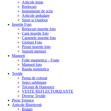
Articole lemn
Brelocuri
Instrumente de scris
Articole ambalare
Sport si Outdoor
Insertie Foto
Brelocuri insertie foto
Cani insertie foto
Carnetele insertie foto
Globuri Foto
Pixuri insertie foto
Suporti meniuri
Magneti
Folie magnetica – Foaie
Magneti foto
Banda magnetica
Textile
Perna de colorat
Sepci sublimare
Tricouri & Hanorace
VESTE REFLECTORIZANTE
Diverse Textile
Prese Termice
Articole Bisericesti
Bratari