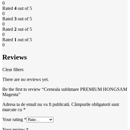
0
Rated
4
out of 5
0
Rated
3
out of 5
0
Rated
2
out of 5
0
Rated
1
out of 5
0
Reviews
Clear filters
There are no reviews yet.
Be the first to review “Cerneala sublimare PREMIUM HONGSAM
Magenta”
Adresa ta de email nu va fi publicată.
Câmpurile obligatorii sunt
marcate cu
*
Your rating
*
Your review
*