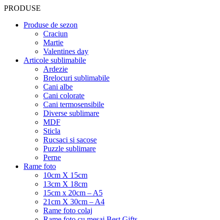
PRODUSE
Produse de sezon
Craciun
Martie
Valentines day
Articole sublimabile
Ardezie
Brelocuri sublimabile
Cani albe
Cani colorate
Cani termosensibile
Diverse sublimare
MDF
Sticla
Rucsaci si sacose
Puzzle sublimare
Perne
Rame foto
10cm X 15cm
13cm X 18cm
15cm x 20cm – A5
21cm X 30cm – A4
Rame foto colaj
Rame foto cu mesaj Best Gifts