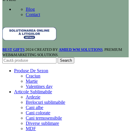
Blog
Contact
BEST GIFTS
2024 CREATED BY
AMIED WM SOLUTIONS
. PREMIUM
WEB&MARKETING SOLUTIONS.
Search
Produse De Sezon
Craciun
Martie
Valentines day
Articole Sublimabile
Ardezie
Brelocuri sublimabile
Cani albe
Cani colorate
Cani termosensibile
Diverse sublimare
MDF