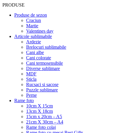
PRODUSE
Produse de sezon
Craciun
Martie
Valentines day
Articole sublimabile
Ardezie
Brelocuri sublimabile
Cani albe
Cani colorate
Cani termosensibile
Diverse sublimare
MDF
Sticla
Rucsaci si sacose
Puzzle sublimare
Perne
Rame foto
10cm X 15cm
13cm X 18cm
15cm x 20cm – A5
21cm X 30cm – A4
Rame foto colaj
Rame foto cu mesaj Best Gifts