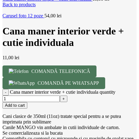
Back to products
Carusel foto 12 poze
54,00
lei
Cana maner interior verde +
cutie individuala
11,00
lei
COMANDĂ TELEFONICĂ
COMANDĂ PE WHATSAPP
Cana maner interior verde + cutie individuala quantity
Add to cart
Cani clasice de 350ml (11oz) tratate special pentru a se putea
imprimata prin sublimare
Canile MANGO vin ambalate in cutii individuale de carton.
Se comercializeaza si la bucata
Compatibila cu cuptorul cu microunde si cu masinile de spalat vase