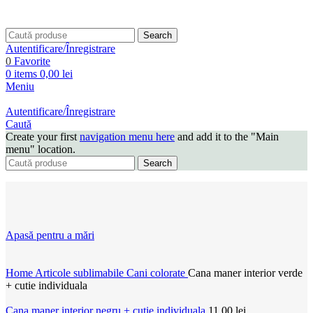
Search
Autentificare/Înregistrare
0
Favorite
0
items
0,00
lei
Meniu
Autentificare/Înregistrare
Caută
Create your first
navigation menu here
and add it to the "Main
menu" location.
Search
Apasă pentru a mări
Home
Articole sublimabile
Cani colorate
Cana maner interior verde
+ cutie individuala
Cana maner interior negru + cutie individuala
11,00
lei