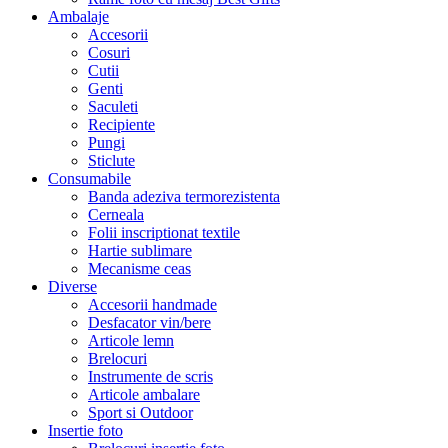
Ambalaje
Accesorii
Cosuri
Cutii
Genti
Saculeti
Recipiente
Pungi
Sticlute
Consumabile
Banda adeziva termorezistenta
Cerneala
Folii inscriptionat textile
Hartie sublimare
Mecanisme ceas
Diverse
Accesorii handmade
Desfacator vin/bere
Articole lemn
Brelocuri
Instrumente de scris
Articole ambalare
Sport si Outdoor
Insertie foto