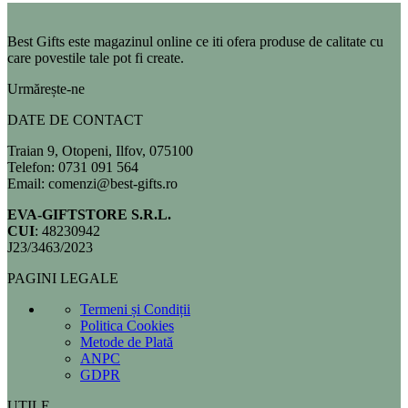
Best Gifts este magazinul online ce iti ofera produse de calitate cu
care povestile tale pot fi create.
Urmărește-ne
DATE DE CONTACT
Traian 9, Otopeni, Ilfov, 075100
Telefon: 0731 091 564
Email: comenzi@best-gifts.ro
EVA-GIFTSTORE S.R.L.
CUI
: 48230942
J23/3463/2023
PAGINI LEGALE
Termeni și Condiții
Politica Cookies
Metode de Plată
ANPC
GDPR
UTILE