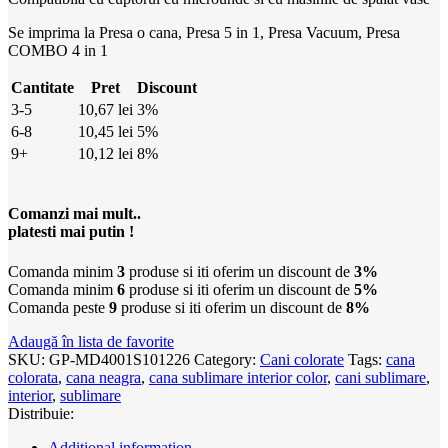
Se imprima la Presa o cana, Presa 5 in 1, Presa Vacuum, Presa
COMBO 4 in 1
Cantitate
Pret
Discount
3-5
10,67
lei
3%
6-8
10,45
lei
5%
9+
10,12
lei
8%
Comanzi mai mult..
platesti mai putin !
Comanda minim
3
produse si iti oferim un discount de
3%
Comanda minim
6
produse si iti oferim un discount de
5%
Comanda peste
9
produse si iti oferim un discount de
8%
Adaugă în lista de favorite
SKU:
GP-MD4001S101226
Category:
Cani colorate
Tags:
cana
colorata
,
cana neagra
,
cana sublimare interior color
,
cani sublimare
,
interior
,
sublimare
Distribuie:
Additional information