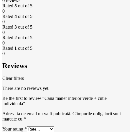
0 reviews
Rated
5
out of 5
0
Rated
4
out of 5
0
Rated
3
out of 5
0
Rated
2
out of 5
0
Rated
1
out of 5
0
Reviews
Clear filters
There are no reviews yet.
Be the first to review “Cana maner interior verde + cutie
individuala”
Adresa ta de email nu va fi publicată.
Câmpurile obligatorii sunt
marcate cu
*
Your rating
*