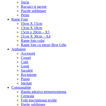
Sticla
Rucsaci si sacose
Puzzle sublimare
Perne
Rame Foto
10cm X 15cm
13cm X 18cm
15cm x 20cm – A5
21cm X 30cm – A4
Rame foto colaj
Rame foto cu mesaj Best Gifts
Ambalaje
Accesorii
Cosuri
Cutii
Genti
Saculeti
Recipiente
Pungi
Sticlute
Consumabile
Banda adeziva termorezistenta
Cerneala
Folii inscriptionat textile
Hartie sublimare