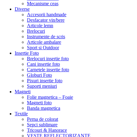
Mecanisme ceas
Diverse
Accesorii handmade
Desfacator vin/bere
Articole lemn
Brelocuri
Instrumente de scris
Articole ambalare
Sport si Outdoor
Insertie Foto
Brelocuri insertie foto
Cani insertie foto
Carnetele insertie foto
Globuri Foto
Pixuri insertie foto
Suporti meniuri
Magneti
Folie magnetica – Foaie
Magneti foto
Banda magnetica
Textile
Perna de colorat
Sepci sublimare
Tricouri & Hanorace
VESTE REFLECTORIZANTE