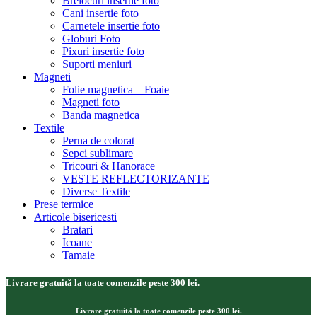
Brelocuri insertie foto
Cani insertie foto
Carnetele insertie foto
Globuri Foto
Pixuri insertie foto
Suporti meniuri
Magneti
Folie magnetica – Foaie
Magneti foto
Banda magnetica
Textile
Perna de colorat
Sepci sublimare
Tricouri & Hanorace
VESTE REFLECTORIZANTE
Diverse Textile
Prese termice
Articole bisericesti
Bratari
Icoane
Tamaie
Livrare gratuită la toate comenzile peste 300 lei.
Livrare gratuită la toate comenzile peste 300 lei.