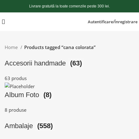
Livrare gratuită la toate comenzile peste 300 lei.
Autentificare/Înregistrare
Home
Products tagged “cana colorata”
Accesorii handmade
(63)
63 produs
Album Foto
(8)
8 produse
Ambalaje
(558)