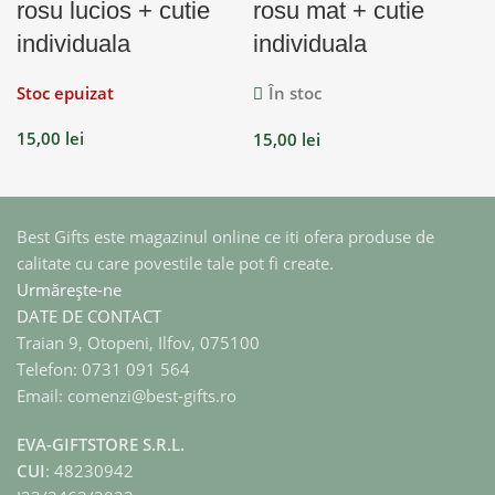
rosu lucios + cutie
rosu mat + cutie
individuala
individuala
Stoc epuizat
În stoc
15,00
lei
15,00
lei
Best Gifts este magazinul online ce iti ofera produse de
calitate cu care povestile tale pot fi create.
Urmărește-ne
DATE DE CONTACT
Traian 9, Otopeni, Ilfov, 075100
Telefon: 0731 091 564
Email: comenzi@best-gifts.ro
EVA-GIFTSTORE S.R.L.
CUI
: 48230942