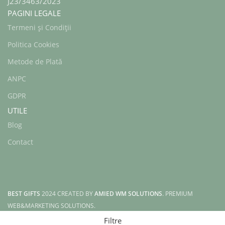
J23/3463/2023
PAGINI LEGALE
Termeni și Condiții
Politica Cookies
Metode de Plată
ANPC
GDPR
UTILE
Blog
Contact
BEST GIFTS
2024 CREATED BY
AMIED WM SOLUTIONS
. PREMIUM
WEB&MARKETING SOLUTIONS.
Filtre