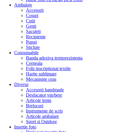
Ambalaje
Accesorii
Cosuri
Cutii
Genti
Saculeti
Recipiente
Pungi
Sticlute
Consumabile
Banda adeziva termorezistenta
Cerneala
Folii inscriptionat textile
Hartie sublimare
Mecanisme ceas
Diverse
Accesorii handmade
Desfacator vin/bere
Articole lemn
Brelocuri
Instrumente de scris
Articole ambalare
Sport si Outdoor
Insertie foto