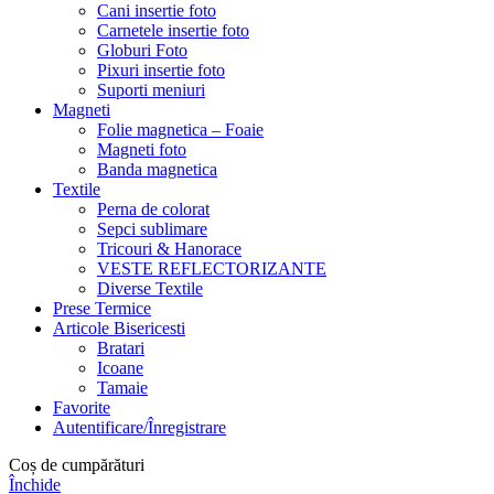
Cani insertie foto
Carnetele insertie foto
Globuri Foto
Pixuri insertie foto
Suporti meniuri
Magneti
Folie magnetica – Foaie
Magneti foto
Banda magnetica
Textile
Perna de colorat
Sepci sublimare
Tricouri & Hanorace
VESTE REFLECTORIZANTE
Diverse Textile
Prese Termice
Articole Bisericesti
Bratari
Icoane
Tamaie
Favorite
Autentificare/Înregistrare
Coș de cumpărături
Închide