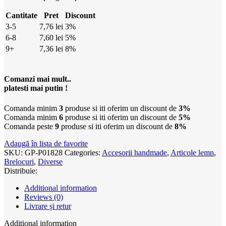
Cantitate
Pret
Discount
3-5
7,76
lei
3%
6-8
7,60
lei
5%
9+
7,36
lei
8%
Comanzi mai mult..
platesti mai putin !
Comanda minim
3
produse si iti oferim un discount de
3%
Comanda minim
6
produse si iti oferim un discount de
5%
Comanda peste
9
produse si iti oferim un discount de
8%
Adaugă în lista de favorite
SKU:
GP-P01828
Categories:
Accesorii handmade
,
Articole lemn
,
Brelocuri
,
Diverse
Distribuie:
Additional information
Reviews (0)
Livrare și retur
Additional information