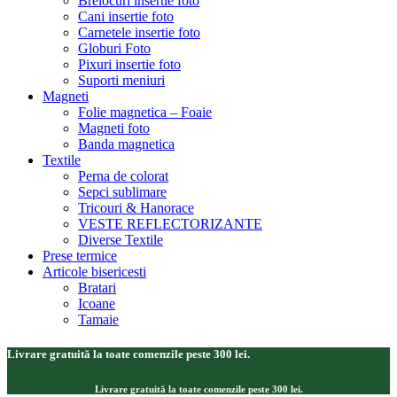
Brelocuri insertie foto
Cani insertie foto
Carnetele insertie foto
Globuri Foto
Pixuri insertie foto
Suporti meniuri
Magneti
Folie magnetica – Foaie
Magneti foto
Banda magnetica
Textile
Perna de colorat
Sepci sublimare
Tricouri & Hanorace
VESTE REFLECTORIZANTE
Diverse Textile
Prese termice
Articole bisericesti
Bratari
Icoane
Tamaie
Livrare gratuită la toate comenzile peste 300 lei.
Livrare gratuită la toate comenzile peste 300 lei.