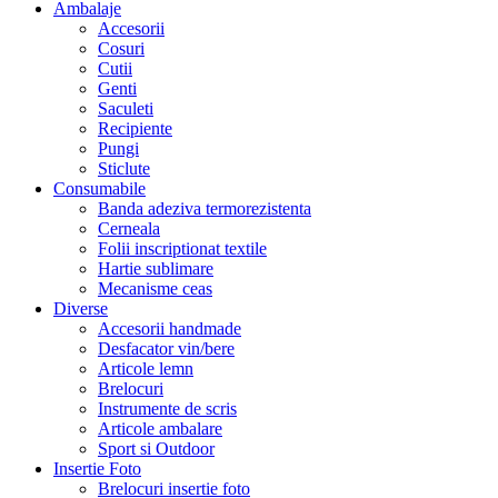
Ambalaje
Accesorii
Cosuri
Cutii
Genti
Saculeti
Recipiente
Pungi
Sticlute
Consumabile
Banda adeziva termorezistenta
Cerneala
Folii inscriptionat textile
Hartie sublimare
Mecanisme ceas
Diverse
Accesorii handmade
Desfacator vin/bere
Articole lemn
Brelocuri
Instrumente de scris
Articole ambalare
Sport si Outdoor
Insertie Foto
Brelocuri insertie foto