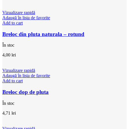
Vizualizare rapidă
Adaugă în lista de favorite
Add to cart
Breloc din pluta naturala – rotund
În stoc
4,00
lei
Vizualizare rapidă
Adaugă în lista de favorite
Add to cart
Breloc dop de pluta
În stoc
4,71
lei
Vizualizare rapidă