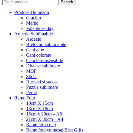
Search
Produse De Sezon
Craciun
Martie
Valentines day
Articole Sublimabile
Ardezie
Brelocuri sublimabile
Cani albe
Cani colorate
Cani termosensibile
Diverse sublimare
MDF
Sticla
Rucsaci si sacose
Puzzle sublimare
Perne
Rame Foto
10cm X 15cm
13cm X 18cm
15cm x 20cm – A5
21cm X 30cm – A4
Rame foto colaj
Rame foto cu mesaj Best Gifts