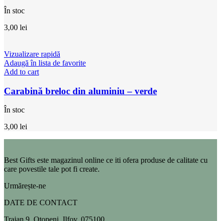
În stoc
3,00
lei
Vizualizare rapidă
Adaugă în lista de favorite
Add to cart
Carabină breloc din aluminiu – verde
În stoc
3,00
lei
Best Gifts este magazinul online ce iti ofera produse de calitate cu
care povestile tale pot fi create.
Urmărește-ne
DATE DE CONTACT
Traian 9, Otopeni, Ilfov, 075100