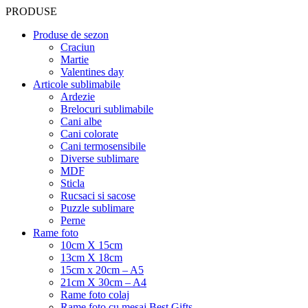
PRODUSE
Produse de sezon
Craciun
Martie
Valentines day
Articole sublimabile
Ardezie
Brelocuri sublimabile
Cani albe
Cani colorate
Cani termosensibile
Diverse sublimare
MDF
Sticla
Rucsaci si sacose
Puzzle sublimare
Perne
Rame foto
10cm X 15cm
13cm X 18cm
15cm x 20cm – A5
21cm X 30cm – A4
Rame foto colaj
Rame foto cu mesaj Best Gifts