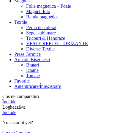
Magneti
Folie magnetica – Foaie
Magneti foto
Banda magnetica
Textile
Perna de colorat
Sepci sublimare
Tricouri & Hanorace
VESTE REFLECTORIZANTE
Diverse Textile
Prese Termice
Articole Bisericesti
Bratari
Icoane
Tamaie
Favorite
Autentificare/Înregistrare
Coș de cumpărături
Închide
Loghează-te
Închide
No account yet?
Creează un cont