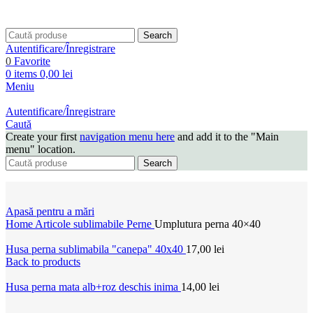
Search
Autentificare/Înregistrare
0
Favorite
0
items
0,00
lei
Meniu
Autentificare/Înregistrare
Caută
Create your first
navigation menu here
and add it to the "Main
menu" location.
Search
Apasă pentru a mări
Home
Articole sublimabile
Perne
Umplutura perna 40×40
Husa perna sublimabila "canepa" 40x40
17,00
lei
Back to products
Husa perna mata alb+roz deschis inima
14,00
lei