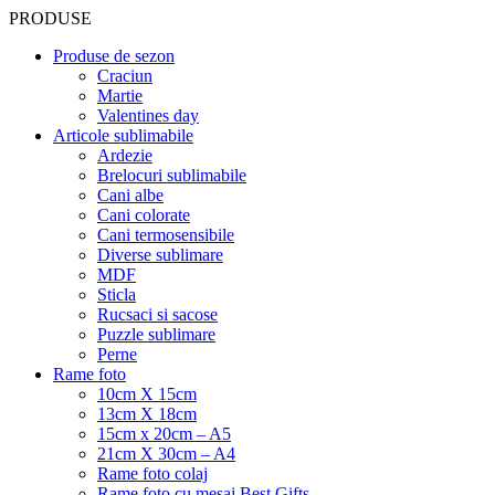
PRODUSE
Produse de sezon
Craciun
Martie
Valentines day
Articole sublimabile
Ardezie
Brelocuri sublimabile
Cani albe
Cani colorate
Cani termosensibile
Diverse sublimare
MDF
Sticla
Rucsaci si sacose
Puzzle sublimare
Perne
Rame foto
10cm X 15cm
13cm X 18cm
15cm x 20cm – A5
21cm X 30cm – A4
Rame foto colaj
Rame foto cu mesaj Best Gifts