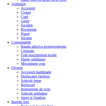
Ambalaje
Accesorii
Cosuri
Cutii
Genti
Saculeti
Recipiente
Pungi
Sticlute
Consumabile
Banda adeziva termorezistenta
Cerneala
Folii inscriptionat textile
Hartie sublimare
Mecanisme ceas
Diverse
Accesorii handmade
Desfacator vin/bere
Articole lemn
Brelocuri
Instrumente de scris
Articole ambalare
Sport si Outdoor
Insertie foto