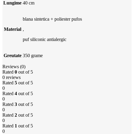
Lungime
40 cm
blana sintetica + poliester pufos
Material
,
puf siliconic antialergic
Greutate
350 grame
Reviews (0)
Rated
0
out of 5
0 reviews
Rated
5
out of 5
0
Rated
4
out of 5
0
Rated
3
out of 5
0
Rated
2
out of 5
0
Rated
1
out of 5
0