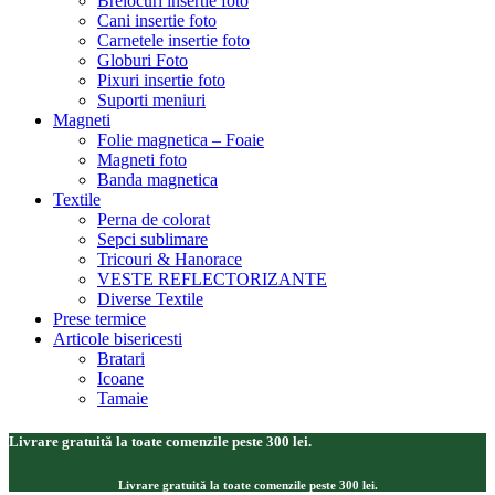
Brelocuri insertie foto
Cani insertie foto
Carnetele insertie foto
Globuri Foto
Pixuri insertie foto
Suporti meniuri
Magneti
Folie magnetica – Foaie
Magneti foto
Banda magnetica
Textile
Perna de colorat
Sepci sublimare
Tricouri & Hanorace
VESTE REFLECTORIZANTE
Diverse Textile
Prese termice
Articole bisericesti
Bratari
Icoane
Tamaie
Livrare gratuită la toate comenzile peste 300 lei.
Livrare gratuită la toate comenzile peste 300 lei.