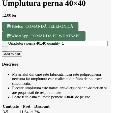
Umplutura perna 40×40
12,00
lei
COMANDĂ TELEFONICĂ
COMANDĂ PE WHATSAPP
Umplutura perna 40x40 quantity
Add to cart
Descriere
Materialul din care este fabricata husa este polipropilena
netesuta iar umplutura este realizata din fibra de poliester
siliconizata.
Fiecare umplutura este tratata anti-alergic si anti-bacterian si
are proprietati de respirabilitate
Poate fi folosita cu toate pernele 40×40 de pe site
Cantitate
Pret
Discount
3-5
11,64
lei
3%