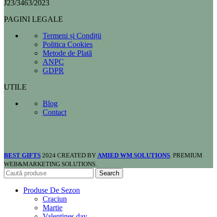
J23/3463/2023
PAGINI LEGALE
Termeni și Condiții
Politica Cookies
Metode de Plată
ANPC
GDPR
UTILE
Blog
Contact
BEST GIFTS
2024 CREATED BY
AMIED WM SOLUTIONS
. PREMIUM
WEB&MARKETING SOLUTIONS.
Search
Produse De Sezon
Craciun
Martie
Valentines day