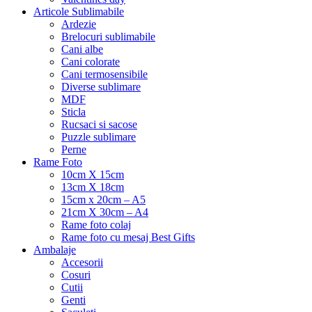
Articole Sublimabile
Ardezie
Brelocuri sublimabile
Cani albe
Cani colorate
Cani termosensibile
Diverse sublimare
MDF
Sticla
Rucsaci si sacose
Puzzle sublimare
Perne
Rame Foto
10cm X 15cm
13cm X 18cm
15cm x 20cm – A5
21cm X 30cm – A4
Rame foto colaj
Rame foto cu mesaj Best Gifts
Ambalaje
Accesorii
Cosuri
Cutii
Genti