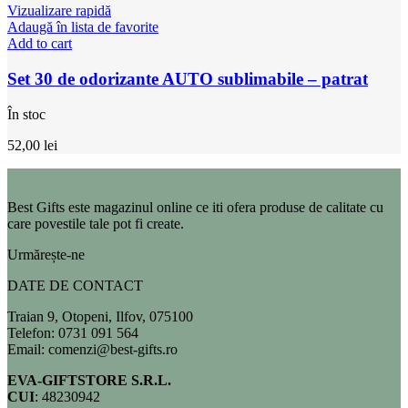
Vizualizare rapidă
Adaugă în lista de favorite
Add to cart
Set 30 de odorizante AUTO sublimabile – patrat
În stoc
52,00
lei
Best Gifts este magazinul online ce iti ofera produse de calitate cu
care povestile tale pot fi create.
Urmărește-ne
DATE DE CONTACT
Traian 9, Otopeni, Ilfov, 075100
Telefon: 0731 091 564
Email: comenzi@best-gifts.ro
EVA-GIFTSTORE S.R.L.
CUI
: 48230942