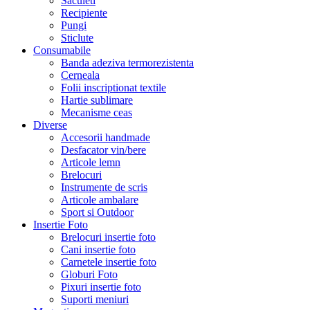
Saculeti
Recipiente
Pungi
Sticlute
Consumabile
Banda adeziva termorezistenta
Cerneala
Folii inscriptionat textile
Hartie sublimare
Mecanisme ceas
Diverse
Accesorii handmade
Desfacator vin/bere
Articole lemn
Brelocuri
Instrumente de scris
Articole ambalare
Sport si Outdoor
Insertie Foto
Brelocuri insertie foto
Cani insertie foto
Carnetele insertie foto
Globuri Foto
Pixuri insertie foto
Suporti meniuri