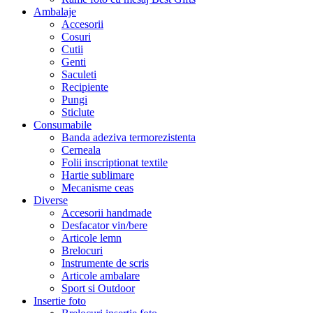
Ambalaje
Accesorii
Cosuri
Cutii
Genti
Saculeti
Recipiente
Pungi
Sticlute
Consumabile
Banda adeziva termorezistenta
Cerneala
Folii inscriptionat textile
Hartie sublimare
Mecanisme ceas
Diverse
Accesorii handmade
Desfacator vin/bere
Articole lemn
Brelocuri
Instrumente de scris
Articole ambalare
Sport si Outdoor
Insertie foto