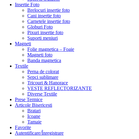
Insertie Foto
Brelocuri insertie foto
Cani insertie foto
Carnetele insertie foto
Globuri Foto
Pixuri insertie foto
Suporti meniuri
Magneti
Folie magnetica – Foaie
Magneti foto
Banda magnetica
Textile
Perna de colorat
Sepci sublimare
Tricouri & Hanorace
VESTE REFLECTORIZANTE
Diverse Textile
Prese Termice
Articole Bisericesti
Bratari
Icoane
Tamaie
Favorite
Autentificare/Înregistrare