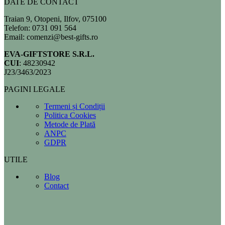
DATE DE CONTACT
Traian 9, Otopeni, Ilfov, 075100
Telefon: 0731 091 564
Email: comenzi@best-gifts.ro
EVA-GIFTSTORE S.R.L.
CUI
: 48230942
J23/3463/2023
PAGINI LEGALE
Termeni și Condiții
Politica Cookies
Metode de Plată
ANPC
GDPR
UTILE
Blog
Contact