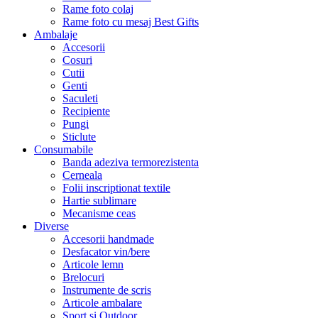
Rame foto colaj
Rame foto cu mesaj Best Gifts
Ambalaje
Accesorii
Cosuri
Cutii
Genti
Saculeti
Recipiente
Pungi
Sticlute
Consumabile
Banda adeziva termorezistenta
Cerneala
Folii inscriptionat textile
Hartie sublimare
Mecanisme ceas
Diverse
Accesorii handmade
Desfacator vin/bere
Articole lemn
Brelocuri
Instrumente de scris
Articole ambalare
Sport si Outdoor