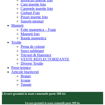
Brelocuri insertie foto
Cani insertie foto
Carnetele insertie foto
Globuri Foto
Pixuri insertie foto
Suporti meniuri
Magneti
Folie magnetica – Foaie
Magneti foto
Banda magnetica
Textile
Perna de colorat
Sepci sublimare
Tricouri & Hanorace
VESTE REFLECTORIZANTE
Diverse Textile
Prese termice
Articole bisericesti
Bratari
Icoane
Tamaie
Livrare gratuită la toate comenzile peste 300 lei.
Livrare gratuită la toate comenzile peste 300 lei.