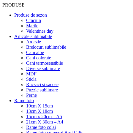
PRODUSE
Produse de sezon
Craciun
Martie
Valentines day
Articole sublimabile
Ardezie
Brelocuri sublimabile
Cani albe
Cani colorate
Cani termosensibile
Diverse sublimare
MDF
Sticla
Rucsaci si sacose
Puzzle sublimare
Perne
Rame foto
10cm X 15cm
13cm X 18cm
15cm x 20cm – A5
21cm X 30cm – A4
Rame foto colaj
Rame foto cu mesaj Best Gifts