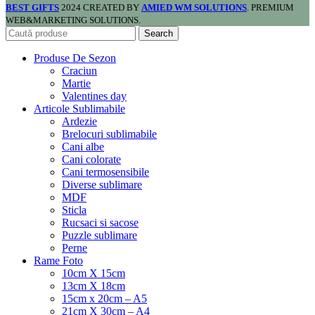
BEST GIFTS
2024 CREATED BY
AMIED WM SOLUTIONS
. PREMIUM
WEB&MARKETING SOLUTIONS.
Search
Produse De Sezon
Craciun
Martie
Valentines day
Articole Sublimabile
Ardezie
Brelocuri sublimabile
Cani albe
Cani colorate
Cani termosensibile
Diverse sublimare
MDF
Sticla
Rucsaci si sacose
Puzzle sublimare
Perne
Rame Foto
10cm X 15cm
13cm X 18cm
15cm x 20cm – A5
21cm X 30cm – A4