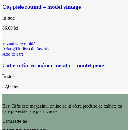
Coș piele rotund – model vintage
În stoc
86,00
lei
Vizualizare rapidă
Adaugă în lista de favorite
Add to cart
Cutie cufăr cu mâner metalic – model pene
În stoc
32,00
lei
Best Gifts este magazinul online ce iti ofera produse de calitate cu
care povestile tale pot fi create.
Urmărește-ne