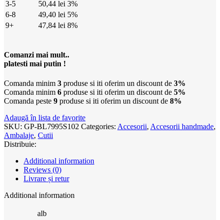
3-5
50,44
lei
3%
6-8
49,40
lei
5%
9+
47,84
lei
8%
Comanzi mai mult..
platesti mai putin !
Comanda minim
3
produse si iti oferim un discount de
3%
Comanda minim
6
produse si iti oferim un discount de
5%
Comanda peste
9
produse si iti oferim un discount de
8%
Adaugă în lista de favorite
SKU:
GP-BL7995S102
Categories:
Accesorii
,
Accesorii handmade
,
Ambalaje
,
Cutii
Distribuie:
Additional information
Reviews (0)
Livrare și retur
Additional information
alb