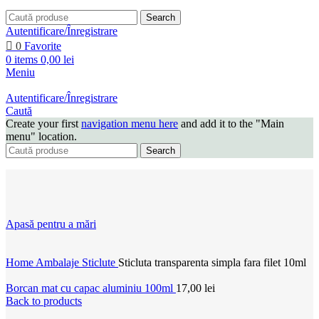
Search
Autentificare/Înregistrare
0
Favorite
0
items
0,00
lei
Meniu
Autentificare/Înregistrare
Caută
Create your first
navigation menu here
and add it to the "Main
menu" location.
Search
Apasă pentru a mări
Home
Ambalaje
Sticlute
Sticluta transparenta simpla fara filet 10ml
Borcan mat cu capac aluminiu 100ml
17,00
lei
Back to products