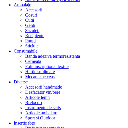
Ambalaje
Accesorii
Cosuri
Cutii
Genti
Saculeti
Recipiente
Pungi
Sticlute
Consumabile
Banda adeziva termorezistenta
Cerneala
Folii inscriptionat textile
Hartie sublimare
Mecanisme ceas
Diverse
Accesorii handmade
Desfacator vin/bere
Articole lemn
Brelocuri
Instrumente de scris
Articole ambalare
Sport si Outdoor
Insertie foto