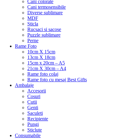
Cani colorate
Cani termosensibile
Diverse sublimare
MDF
Sticla
Rucsaci si sacose
Puzzle sublimare
Perne
Rame Foto
10cm X 15cm
13cm X 18cm
15cm x 20cm – A5
21cm X 30cm – A4
Rame foto colaj
Rame foto cu mesaj Best Gifts
Ambalaje
Accesorii
Cosuri
Cutii
Genti
Saculeti
Recipiente
Pungi
Sticlute
Consumabile