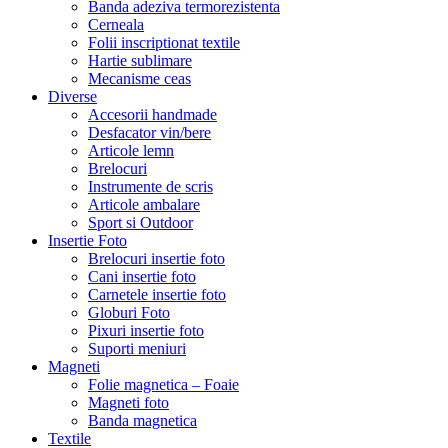
Banda adeziva termorezistenta
Cerneala
Folii inscriptionat textile
Hartie sublimare
Mecanisme ceas
Diverse
Accesorii handmade
Desfacator vin/bere
Articole lemn
Brelocuri
Instrumente de scris
Articole ambalare
Sport si Outdoor
Insertie Foto
Brelocuri insertie foto
Cani insertie foto
Carnetele insertie foto
Globuri Foto
Pixuri insertie foto
Suporti meniuri
Magneti
Folie magnetica – Foaie
Magneti foto
Banda magnetica
Textile