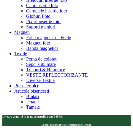
Brelocuri insertie foto
Cani insertie foto
Carnetele insertie foto
Globuri Foto
Pixuri insertie foto
Suporti meniuri
Magneti
Folie magnetica – Foaie
Magneti foto
Banda magnetica
Textile
Perna de colorat
Sepci sublimare
Tricouri & Hanorace
VESTE REFLECTORIZANTE
Diverse Textile
Prese termice
Articole bisericesti
Bratari
Icoane
Tamaie
Livrare gratuită la toate comenzile peste 300 lei.
Livrare gratuită la toate comenzile peste 300 lei.