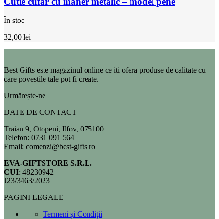
Cutie cufăr cu mâner metalic – model pene
În stoc
32,00
lei
Best Gifts este magazinul online ce iti ofera produse de calitate cu
care povestile tale pot fi create.
Urmărește-ne
DATE DE CONTACT
Traian 9, Otopeni, Ilfov, 075100
Telefon: 0731 091 564
Email: comenzi@best-gifts.ro
EVA-GIFTSTORE S.R.L.
CUI
: 48230942
J23/3463/2023
PAGINI LEGALE
Termeni și Condiții