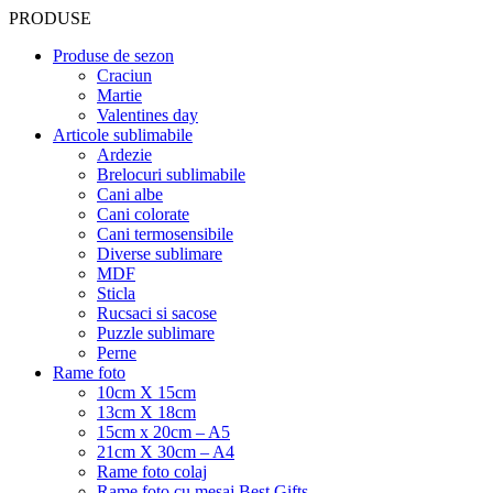
PRODUSE
Produse de sezon
Craciun
Martie
Valentines day
Articole sublimabile
Ardezie
Brelocuri sublimabile
Cani albe
Cani colorate
Cani termosensibile
Diverse sublimare
MDF
Sticla
Rucsaci si sacose
Puzzle sublimare
Perne
Rame foto
10cm X 15cm
13cm X 18cm
15cm x 20cm – A5
21cm X 30cm – A4
Rame foto colaj
Rame foto cu mesaj Best Gifts