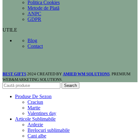
Politica Cookies
Metode de Plată
ANPC
GDPR
UTILE
Blog
Contact
BEST GIFTS
2024 CREATED BY
AMIED WM SOLUTIONS
. PREMIUM
WEB&MARKETING SOLUTIONS.
Search
Produse De Sezon
Craciun
Martie
Valentines day
Articole Sublimabile
Ardezie
Brelocuri sublimabile
Cani albe