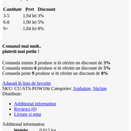
Cantitate
Pret
Discount
3-5
1,94
lei
3%
6-8
1,90
lei
5%
9+
1,84
lei
8%
Comanzi mai mult..
platesti mai putin !
Comanda minim
3
produse si iti oferim un discount de
3%
Comanda minim
6
produse si iti oferim un discount de
5%
Comanda peste
9
produse si iti oferim un discount de
8%
Adaugă în lista de favorite
SKU:
CU-STS-POW10tr
Categories:
Ambalaje
,
Sticlute
Distribuie:
Additional information
Reviews (0)
Livrare și retur
Additional information
Weight
0,012 kg