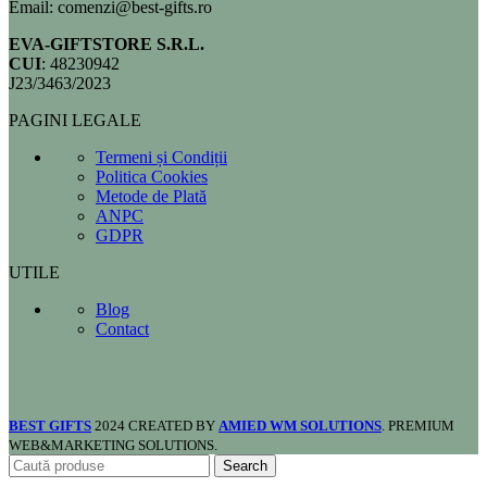
Email: comenzi@best-gifts.ro
EVA-GIFTSTORE S.R.L.
CUI
: 48230942
J23/3463/2023
PAGINI LEGALE
Termeni și Condiții
Politica Cookies
Metode de Plată
ANPC
GDPR
UTILE
Blog
Contact
BEST GIFTS
2024 CREATED BY
AMIED WM SOLUTIONS
. PREMIUM
WEB&MARKETING SOLUTIONS.
Search