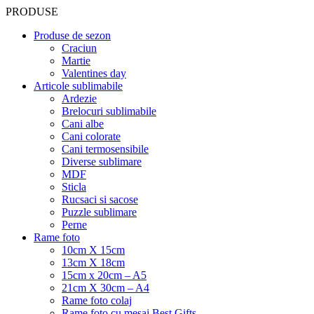
PRODUSE
Produse de sezon
Craciun
Martie
Valentines day
Articole sublimabile
Ardezie
Brelocuri sublimabile
Cani albe
Cani colorate
Cani termosensibile
Diverse sublimare
MDF
Sticla
Rucsaci si sacose
Puzzle sublimare
Perne
Rame foto
10cm X 15cm
13cm X 18cm
15cm x 20cm – A5
21cm X 30cm – A4
Rame foto colaj
Rame foto cu mesaj Best Gifts