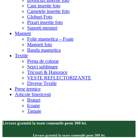
Brelocuri insertie foto
Cani insertie foto
Carnetele insertie foto
Globuri Foto
Pixuri insertie foto
Suporti meniuri
Magneti
Folie magnetica – Foaie
Magneti foto
Banda magnetica
Textile
Perna de colorat
Sepci sublimare
Tricouri & Hanorace
VESTE REFLECTORIZANTE
Diverse Textile
Prese termice
Articole bisericesti
Bratari
Icoane
Tamaie
Livrare gratuită la toate comenzile peste 300 lei.
Livrare gratuită la toate comenzile peste 300 lei.