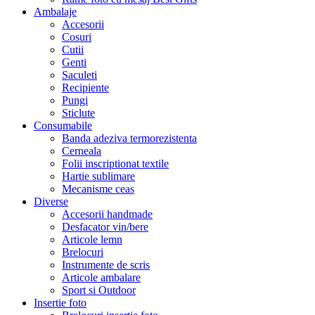
Ambalaje
Accesorii
Cosuri
Cutii
Genti
Saculeti
Recipiente
Pungi
Sticlute
Consumabile
Banda adeziva termorezistenta
Cerneala
Folii inscriptionat textile
Hartie sublimare
Mecanisme ceas
Diverse
Accesorii handmade
Desfacator vin/bere
Articole lemn
Brelocuri
Instrumente de scris
Articole ambalare
Sport si Outdoor
Insertie foto