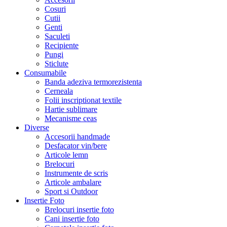
Cosuri
Cutii
Genti
Saculeti
Recipiente
Pungi
Sticlute
Consumabile
Banda adeziva termorezistenta
Cerneala
Folii inscriptionat textile
Hartie sublimare
Mecanisme ceas
Diverse
Accesorii handmade
Desfacator vin/bere
Articole lemn
Brelocuri
Instrumente de scris
Articole ambalare
Sport si Outdoor
Insertie Foto
Brelocuri insertie foto
Cani insertie foto