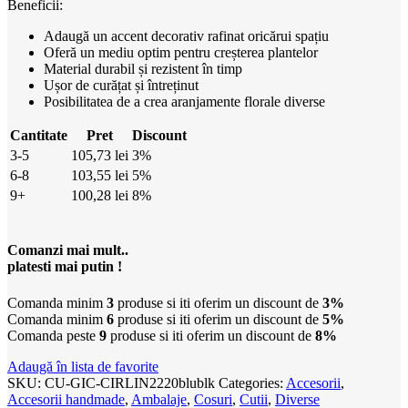
Beneficii:
Adaugă un accent decorativ rafinat oricărui spațiu
Oferă un mediu optim pentru creșterea plantelor
Material durabil și rezistent în timp
Ușor de curățat și întreținut
Posibilitatea de a crea aranjamente florale diverse
Cantitate
Pret
Discount
3-5
105,73
lei
3%
6-8
103,55
lei
5%
9+
100,28
lei
8%
Comanzi mai mult..
platesti mai putin !
Comanda minim
3
produse si iti oferim un discount de
3%
Comanda minim
6
produse si iti oferim un discount de
5%
Comanda peste
9
produse si iti oferim un discount de
8%
Adaugă în lista de favorite
SKU:
CU-GIC-CIRLIN2220blublk
Categories:
Accesorii
,
Accesorii handmade
,
Ambalaje
,
Cosuri
,
Cutii
,
Diverse