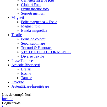
Carnetele insertie foto
Globuri Foto
Pixuri insertie foto
Suporti meniuri
Magneti
Folie magnetica – Foaie
Magneti foto
Banda magnetica
Textile
Perna de colorat
Sepci sublimare
Tricouri & Hanorace
VESTE REFLECTORIZANTE
Diverse Textile
Prese Termice
Articole Bisericesti
Bratari
Icoane
Tamaie
Favorite
Autentificare/Înregistrare
Coș de cumpărături
Închide
Loghează-te