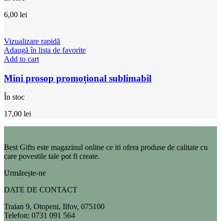
6,00
lei
Vizualizare rapidă
Adaugă în lista de favorite
Add to cart
Mini prosop promoțional sublimabil
În stoc
17,00
lei
Best Gifts este magazinul online ce iti ofera produse de calitate cu
care povestile tale pot fi create.
Urmărește-ne
DATE DE CONTACT
Traian 9, Otopeni, Ilfov, 075100
Telefon: 0731 091 564