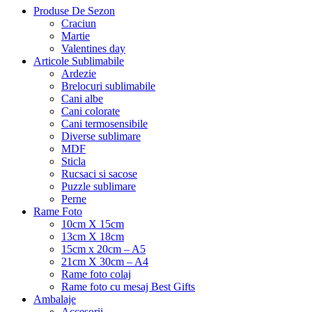
Produse De Sezon
Craciun
Martie
Valentines day
Articole Sublimabile
Ardezie
Brelocuri sublimabile
Cani albe
Cani colorate
Cani termosensibile
Diverse sublimare
MDF
Sticla
Rucsaci si sacose
Puzzle sublimare
Perne
Rame Foto
10cm X 15cm
13cm X 18cm
15cm x 20cm – A5
21cm X 30cm – A4
Rame foto colaj
Rame foto cu mesaj Best Gifts
Ambalaje
Accesorii