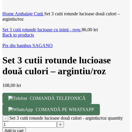
Home
Ambalaje
Cutii
Set 3 cutii rotunde lucioase două culori –
argintiu/roz
Set 3 cutii rotunde lucioase cu inimi - roșu
86,00
lei
Back to products
Pix din bambus SAGANO
Set 3 cutii rotunde lucioase
două culori – argintiu/roz
108,00
lei
COMANDĂ TELEFONICĂ
COMANDĂ PE WHATSAPP
Set 3 cutii rotunde lucioase două culori - argintiu/roz quantity
Add to cart