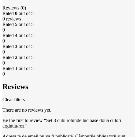
Reviews (0)
Rated
0
out of 5
0 reviews
Rated
5
out of 5
0
Rated
4
out of 5
0
Rated
3
out of 5
0
Rated
2
out of 5
0
Rated
1
out of 5
0
Reviews
Clear filters
There are no reviews yet.
Be the first to review “Set 3 cutii rotunde lucioase două culori –
argintiu/roz”
Adresa ta de email nu va fi publicată.
Câmpurile obligatorii sunt