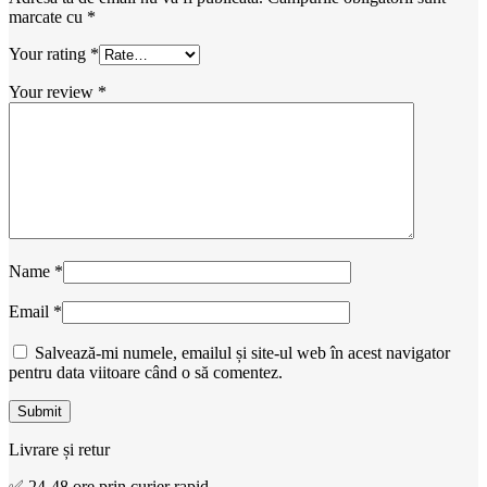
marcate cu
*
Your rating
*
Your review
*
Name
*
Email
*
Salvează-mi numele, emailul și site-ul web în acest navigator
pentru data viitoare când o să comentez.
Livrare și retur
✅ 24-48 ore prin curier rapid.