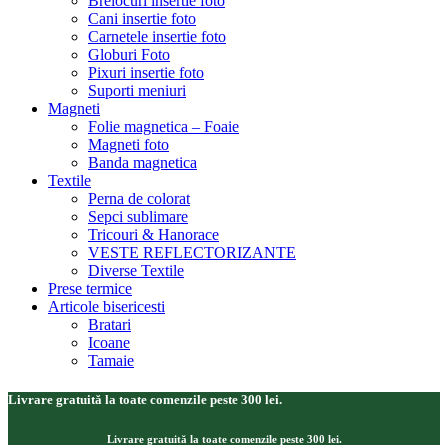
Brelocuri insertie foto
Cani insertie foto
Carnetele insertie foto
Globuri Foto
Pixuri insertie foto
Suporti meniuri
Magneti
Folie magnetica – Foaie
Magneti foto
Banda magnetica
Textile
Perna de colorat
Sepci sublimare
Tricouri & Hanorace
VESTE REFLECTORIZANTE
Diverse Textile
Prese termice
Articole bisericesti
Bratari
Icoane
Tamaie
Livrare gratuită la toate comenzile peste 300 lei.
Livrare gratuită la toate comenzile peste 300 lei.