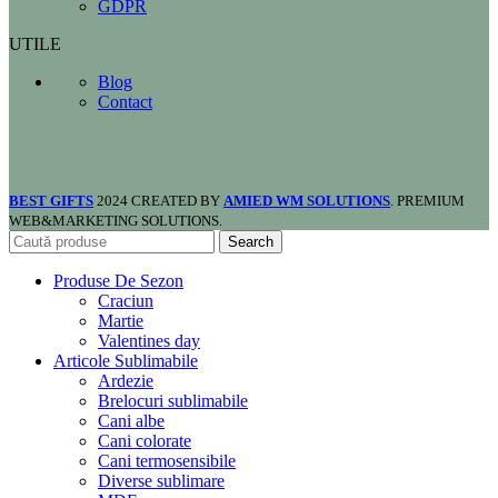
GDPR
UTILE
Blog
Contact
BEST GIFTS
2024 CREATED BY
AMIED WM SOLUTIONS
. PREMIUM
WEB&MARKETING SOLUTIONS.
Search
Produse De Sezon
Craciun
Martie
Valentines day
Articole Sublimabile
Ardezie
Brelocuri sublimabile
Cani albe
Cani colorate
Cani termosensibile
Diverse sublimare