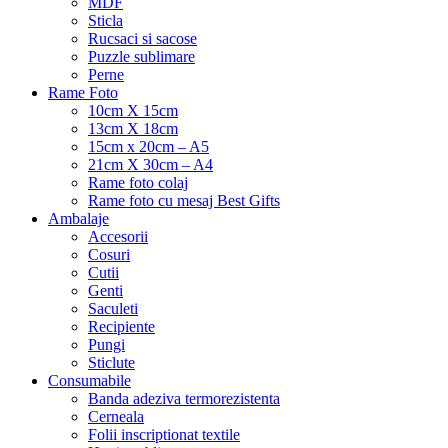
MDF
Sticla
Rucsaci si sacose
Puzzle sublimare
Perne
Rame Foto
10cm X 15cm
13cm X 18cm
15cm x 20cm – A5
21cm X 30cm – A4
Rame foto colaj
Rame foto cu mesaj Best Gifts
Ambalaje
Accesorii
Cosuri
Cutii
Genti
Saculeti
Recipiente
Pungi
Sticlute
Consumabile
Banda adeziva termorezistenta
Cerneala
Folii inscriptionat textile