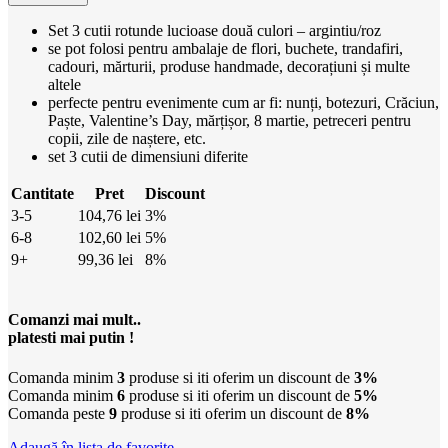
Set 3 cutii rotunde lucioase două culori – argintiu/roz
se pot folosi pentru ambalaje de flori, buchete, trandafiri,
cadouri, mărturii, produse handmade, decorațiuni și multe
altele
perfecte pentru evenimente cum ar fi: nunți, botezuri, Crăciun,
Paște, Valentine’s Day, mărțișor, 8 martie, petreceri pentru
copii, zile de naștere, etc.
set 3 cutii de dimensiuni diferite
Cantitate
Pret
Discount
3-5
104,76
lei
3%
6-8
102,60
lei
5%
9+
99,36
lei
8%
Comanzi mai mult..
platesti mai putin !
Comanda minim
3
produse si iti oferim un discount de
3%
Comanda minim
6
produse si iti oferim un discount de
5%
Comanda peste
9
produse si iti oferim un discount de
8%
Adaugă în lista de favorite