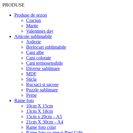
PRODUSE
Produse de sezon
Craciun
Martie
Valentines day
Articole sublimabile
Ardezie
Brelocuri sublimabile
Cani albe
Cani colorate
Cani termosensibile
Diverse sublimare
MDF
Sticla
Rucsaci si sacose
Puzzle sublimare
Perne
Rame foto
10cm X 15cm
13cm X 18cm
15cm x 20cm – A5
21cm X 30cm – A4
Rame foto colaj
Rame foto cu mesaj Best Gifts