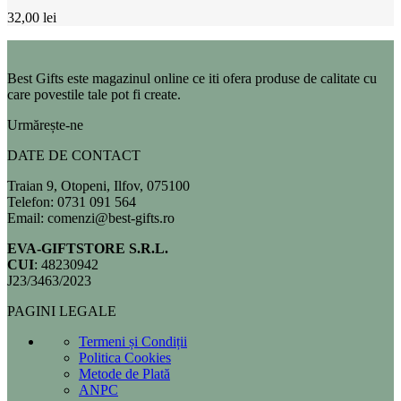
32,00
lei
Best Gifts este magazinul online ce iti ofera produse de calitate cu
care povestile tale pot fi create.
Urmărește-ne
DATE DE CONTACT
Traian 9, Otopeni, Ilfov, 075100
Telefon: 0731 091 564
Email: comenzi@best-gifts.ro
EVA-GIFTSTORE S.R.L.
CUI
: 48230942
J23/3463/2023
PAGINI LEGALE
Termeni și Condiții
Politica Cookies
Metode de Plată
ANPC