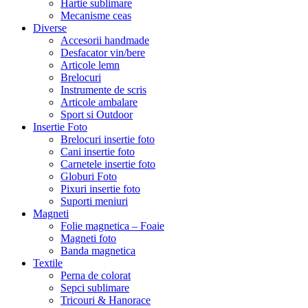
Hartie sublimare
Mecanisme ceas
Diverse
Accesorii handmade
Desfacator vin/bere
Articole lemn
Brelocuri
Instrumente de scris
Articole ambalare
Sport si Outdoor
Insertie Foto
Brelocuri insertie foto
Cani insertie foto
Carnetele insertie foto
Globuri Foto
Pixuri insertie foto
Suporti meniuri
Magneti
Folie magnetica – Foaie
Magneti foto
Banda magnetica
Textile
Perna de colorat
Sepci sublimare
Tricouri & Hanorace