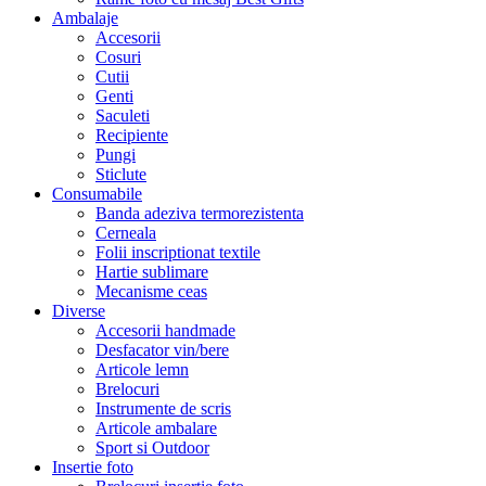
Ambalaje
Accesorii
Cosuri
Cutii
Genti
Saculeti
Recipiente
Pungi
Sticlute
Consumabile
Banda adeziva termorezistenta
Cerneala
Folii inscriptionat textile
Hartie sublimare
Mecanisme ceas
Diverse
Accesorii handmade
Desfacator vin/bere
Articole lemn
Brelocuri
Instrumente de scris
Articole ambalare
Sport si Outdoor
Insertie foto