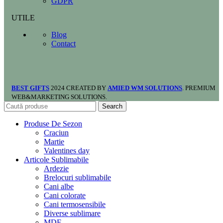
GDPR
UTILE
Blog
Contact
BEST GIFTS
2024 CREATED BY
AMIED WM SOLUTIONS
. PREMIUM
WEB&MARKETING SOLUTIONS.
Search
Produse De Sezon
Craciun
Martie
Valentines day
Articole Sublimabile
Ardezie
Brelocuri sublimabile
Cani albe
Cani colorate
Cani termosensibile
Diverse sublimare
MDF