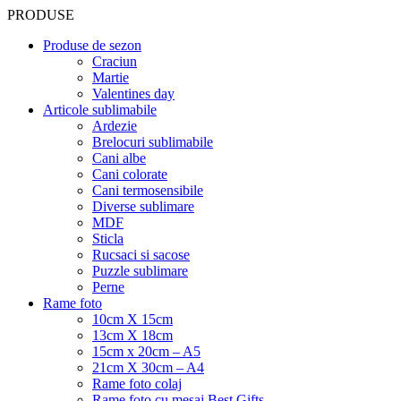
PRODUSE
Produse de sezon
Craciun
Martie
Valentines day
Articole sublimabile
Ardezie
Brelocuri sublimabile
Cani albe
Cani colorate
Cani termosensibile
Diverse sublimare
MDF
Sticla
Rucsaci si sacose
Puzzle sublimare
Perne
Rame foto
10cm X 15cm
13cm X 18cm
15cm x 20cm – A5
21cm X 30cm – A4
Rame foto colaj
Rame foto cu mesaj Best Gifts