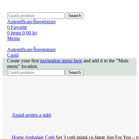
Search
Autentificare/Înregistrare
0
Favorite
0
items
0,00
lei
Meniu
Autentificare/Înregistrare
Caută
Create your first
navigation menu here
and add it to the "Main
menu" location.
Search
Apasă pentru a mări
Home
Ambalaje
Cutii
Set 3 cutii inimă cu fațete Just For You – r