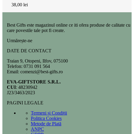
38,00
lei
Best Gifts este magazinul online ce iti ofera produse de calitate cu
care povestile tale pot fi create.
Urmărește-ne
DATE DE CONTACT
Traian 9, Otopeni, Ilfov, 075100
Telefon: 0731 091 564
Email: comenzi@best-gifts.ro
EVA-GIFTSTORE S.R.L.
CUI
: 48230942
J23/3463/2023
PAGINI LEGALE
Termeni și Condiții
Politica Cookies
Metode de Plată
ANPC