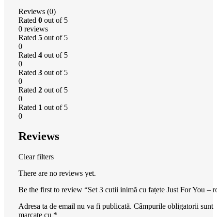
Reviews (0)
Rated
0
out of 5
0 reviews
Rated
5
out of 5
0
Rated
4
out of 5
0
Rated
3
out of 5
0
Rated
2
out of 5
0
Rated
1
out of 5
0
Reviews
Clear filters
There are no reviews yet.
Be the first to review “Set 3 cutii inimă cu fațete Just For You – r
Adresa ta de email nu va fi publicată.
Câmpurile obligatorii sunt
marcate cu
*