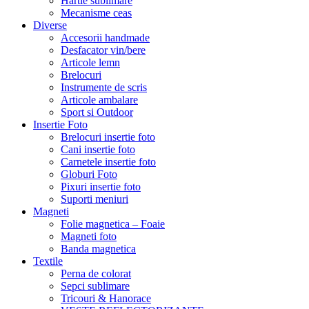
Hartie sublimare
Mecanisme ceas
Diverse
Accesorii handmade
Desfacator vin/bere
Articole lemn
Brelocuri
Instrumente de scris
Articole ambalare
Sport si Outdoor
Insertie Foto
Brelocuri insertie foto
Cani insertie foto
Carnetele insertie foto
Globuri Foto
Pixuri insertie foto
Suporti meniuri
Magneti
Folie magnetica – Foaie
Magneti foto
Banda magnetica
Textile
Perna de colorat
Sepci sublimare
Tricouri & Hanorace