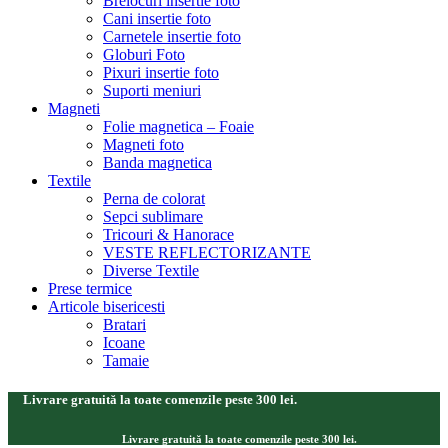
Brelocuri insertie foto
Cani insertie foto
Carnetele insertie foto
Globuri Foto
Pixuri insertie foto
Suporti meniuri
Magneti
Folie magnetica – Foaie
Magneti foto
Banda magnetica
Textile
Perna de colorat
Sepci sublimare
Tricouri & Hanorace
VESTE REFLECTORIZANTE
Diverse Textile
Prese termice
Articole bisericesti
Bratari
Icoane
Tamaie
Livrare gratuită la toate comenzile peste 300 lei.
Livrare gratuită la toate comenzile peste 300 lei.