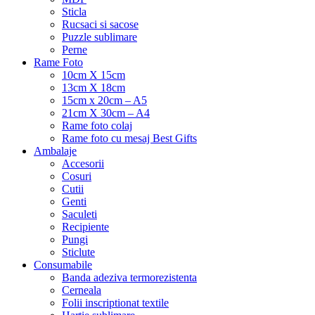
Sticla
Rucsaci si sacose
Puzzle sublimare
Perne
Rame Foto
10cm X 15cm
13cm X 18cm
15cm x 20cm – A5
21cm X 30cm – A4
Rame foto colaj
Rame foto cu mesaj Best Gifts
Ambalaje
Accesorii
Cosuri
Cutii
Genti
Saculeti
Recipiente
Pungi
Sticlute
Consumabile
Banda adeziva termorezistenta
Cerneala
Folii inscriptionat textile