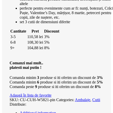
altele
perfecte pentru evenimente cum ar fi: nunți, botezuri, Crăc
Paște, Valentine’s Day, mărțișor, 8 martie, petreceri pentru
copii, zile de naștere, etc.
set 3 cutii de dimensiuni diferite
Cantitate
Pret
Discount
3-5
110,58
lei
3%
6-8
108,30
lei
5%
9+
104,88
lei
8%
Comanzi mai mult..
platesti mai putin !
Comanda minim
3
produse si iti oferim un discount de
3%
Comanda minim
6
produse si iti oferim un discount de
5%
Comanda peste
9
produse si iti oferim un discount de
8%
Adaugă în lista de favorite
SKU:
CU-CUH-W5821-pin
Categories:
Ambalaje
,
Cutii
Distribuie:
Additional information