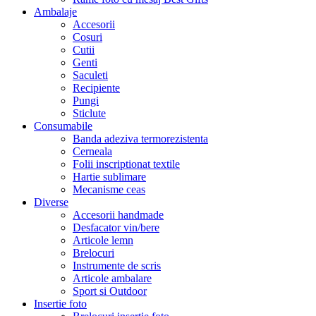
Ambalaje
Accesorii
Cosuri
Cutii
Genti
Saculeti
Recipiente
Pungi
Sticlute
Consumabile
Banda adeziva termorezistenta
Cerneala
Folii inscriptionat textile
Hartie sublimare
Mecanisme ceas
Diverse
Accesorii handmade
Desfacator vin/bere
Articole lemn
Brelocuri
Instrumente de scris
Articole ambalare
Sport si Outdoor
Insertie foto