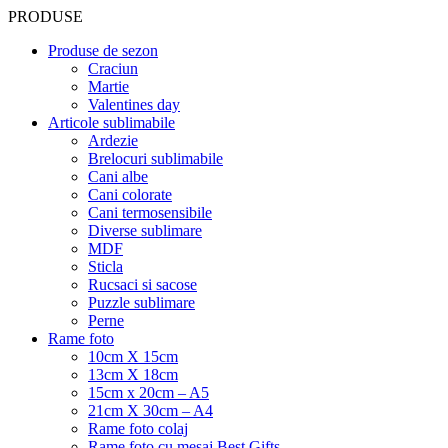
PRODUSE
Produse de sezon
Craciun
Martie
Valentines day
Articole sublimabile
Ardezie
Brelocuri sublimabile
Cani albe
Cani colorate
Cani termosensibile
Diverse sublimare
MDF
Sticla
Rucsaci si sacose
Puzzle sublimare
Perne
Rame foto
10cm X 15cm
13cm X 18cm
15cm x 20cm – A5
21cm X 30cm – A4
Rame foto colaj
Rame foto cu mesaj Best Gifts