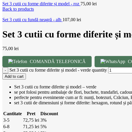
Set 3 cutii cu forme diferite și model - roz
75,00
lei
Back to products
Set 3 cutii cu fundă neagră - alb
107,00
lei
Set 3 cutii cu forme diferite și 
75,00
lei
COMANDĂ TELEFONICĂ
C
Set 3 cutii cu forme diferite și model - verde quantity
Add to cart
Set 3 cutii cu forme diferite și model – verde
se pot folosi pentru ambalaje de flori, buchete, trandafiri, cado
perfecte pentru evenimente cum ar fi: nunți, botezuri, Crăciun, Pa
set 3 cutii de dimensiuni și forme diferite: hexagon, rotund și pă
Cantitate
Pret
Discount
3-5
72,75
lei
3%
6-8
71,25
lei
5%