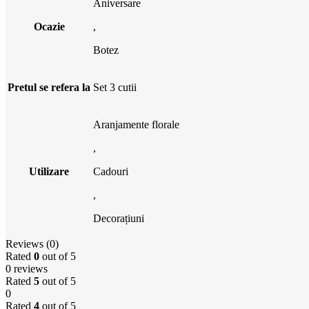
Aniversare
Ocazie
,
Botez
Pretul se refera la
Set 3 cutii
Aranjamente florale
,
Utilizare
Cadouri
,
Decorațiuni
Reviews (0)
Rated
0
out of 5
0 reviews
Rated
5
out of 5
0
Rated
4
out of 5