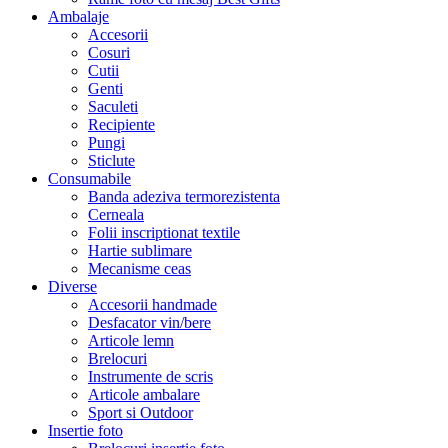
Ambalaje
Accesorii
Cosuri
Cutii
Genti
Saculeti
Recipiente
Pungi
Sticlute
Consumabile
Banda adeziva termorezistenta
Cerneala
Folii inscriptionat textile
Hartie sublimare
Mecanisme ceas
Diverse
Accesorii handmade
Desfacator vin/bere
Articole lemn
Brelocuri
Instrumente de scris
Articole ambalare
Sport si Outdoor
Insertie foto