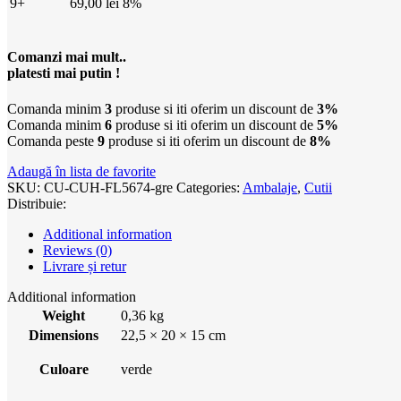
9+
69,00
lei
8%
Comanzi mai mult..
platesti mai putin !
Comanda minim
3
produse si iti oferim un discount de
3%
Comanda minim
6
produse si iti oferim un discount de
5%
Comanda peste
9
produse si iti oferim un discount de
8%
Adaugă în lista de favorite
SKU:
CU-CUH-FL5674-gre
Categories:
Ambalaje
,
Cutii
Distribuie:
Additional information
Reviews (0)
Livrare și retur
Additional information
Weight
0,36 kg
Dimensions
22,5 × 20 × 15 cm
Culoare
verde