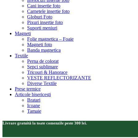
Brelocuri insertie foto
Cani insertie foto
Carnetele insertie foto
Globuri Foto
Pixuri insertie foto
Suporti meniuri
Magneti
Folie magnetica – Foaie
Magneti foto
Banda magnetica
Textile
Perna de colorat
Sepci sublimare
Tricouri & Hanorace
VESTE REFLECTORIZANTE
Diverse Textile
Prese termice
Articole bisericesti
Bratari
Icoane
Tamaie
Livrare gratuită la toate comenzile peste 300 lei.