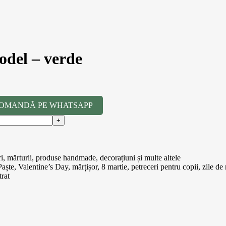
model – verde
OMANDĂ PE WHATSAPP
uri, mărturii, produse handmade, decorațiuni și multe altele
ște, Valentine’s Day, mărțișor, 8 martie, petreceri pentru copii, zile de n
trat