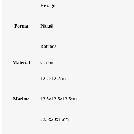
Hexagon
,
Forma
Pătrată
,
Rotundă
Material
Carton
12.2×12.2cm
,
Marime
13.5×13.5×13.5cm
,
22.5x20x15cm