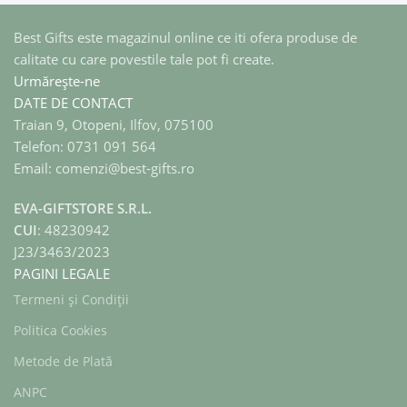
Best Gifts este magazinul online ce iti ofera produse de
calitate cu care povestile tale pot fi create.
Urmărește-ne
DATE DE CONTACT
Traian 9, Otopeni, Ilfov, 075100
Telefon: 0731 091 564
Email: comenzi@best-gifts.ro
EVA-GIFTSTORE S.R.L.
CUI
: 48230942
J23/3463/2023
PAGINI LEGALE
Termeni și Condiții
Politica Cookies
Metode de Plată
ANPC