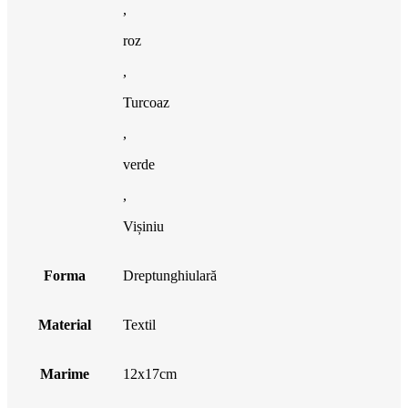
,
roz
,
Turcoaz
,
verde
,
Vișiniu
Forma
Dreptunghiulară
Material
Textil
Marime
12x17cm