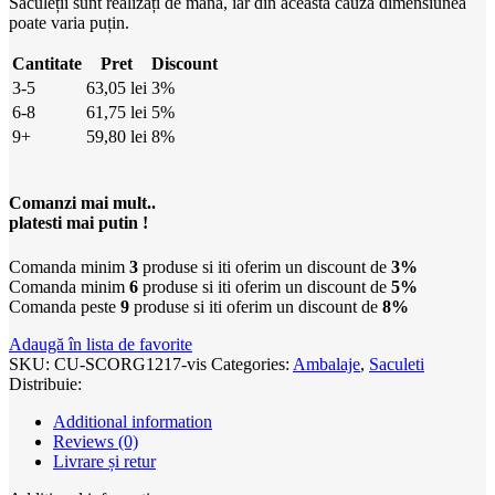
Săculeții sunt realizați de mână, iar din această cauză dimensiunea
poate varia puțin.
Cantitate
Pret
Discount
3-5
63,05
lei
3%
6-8
61,75
lei
5%
9+
59,80
lei
8%
Comanzi mai mult..
platesti mai putin !
Comanda minim
3
produse si iti oferim un discount de
3%
Comanda minim
6
produse si iti oferim un discount de
5%
Comanda peste
9
produse si iti oferim un discount de
8%
Adaugă în lista de favorite
SKU:
CU-SCORG1217-vis
Categories:
Ambalaje
,
Saculeti
Distribuie:
Additional information
Reviews (0)
Livrare și retur