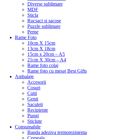
Diverse sublimare
MDF
Sticla
Rucsaci si sacose
Puzzle sublimare
Perne
Rame Foto
10cm X 15cm
13cm X 18cm
15cm x 20cm – A5
21cm X 30cm – A4
Rame foto colaj
Rame foto cu mesaj Best Gifts
Ambalaje
Accesorii
Cosuri
Cutii
Genti
Saculeti
Recipiente
Pungi
Sticlute
Consumabile
Banda adeziva termorezistenta
Cerneala