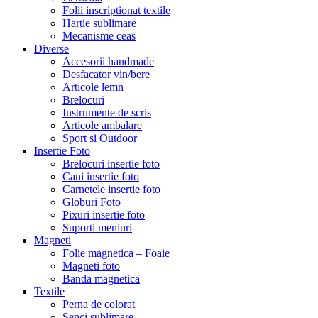
Folii inscriptionat textile
Hartie sublimare
Mecanisme ceas
Diverse
Accesorii handmade
Desfacator vin/bere
Articole lemn
Brelocuri
Instrumente de scris
Articole ambalare
Sport si Outdoor
Insertie Foto
Brelocuri insertie foto
Cani insertie foto
Carnetele insertie foto
Globuri Foto
Pixuri insertie foto
Suporti meniuri
Magneti
Folie magnetica – Foaie
Magneti foto
Banda magnetica
Textile
Perna de colorat
Sepci sublimare