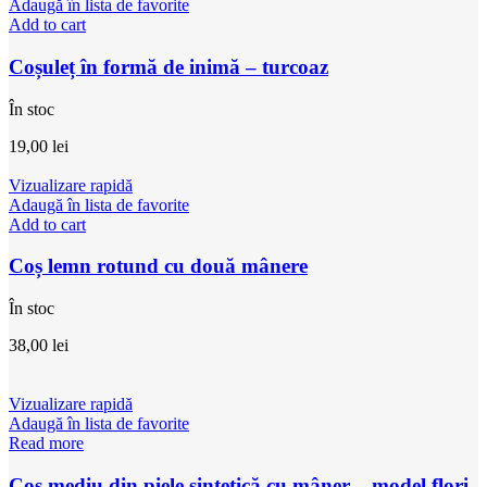
Adaugă în lista de favorite
Add to cart
Coșuleț în formă de inimă – turcoaz
În stoc
19,00
lei
Vizualizare rapidă
Adaugă în lista de favorite
Add to cart
Coș lemn rotund cu două mânere
În stoc
38,00
lei
Vizualizare rapidă
Adaugă în lista de favorite
Read more
Coș mediu din piele sintetică cu mâner – model flori