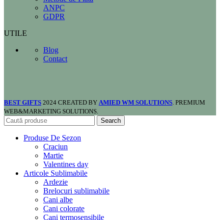
ANPC
GDPR
UTILE
Blog
Contact
BEST GIFTS
2024 CREATED BY
AMIED WM SOLUTIONS
. PREMIUM
WEB&MARKETING SOLUTIONS.
Search
Produse De Sezon
Craciun
Martie
Valentines day
Articole Sublimabile
Ardezie
Brelocuri sublimabile
Cani albe
Cani colorate
Cani termosensibile