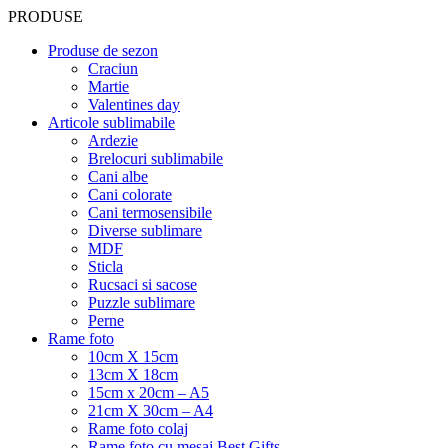
PRODUSE
Produse de sezon
Craciun
Martie
Valentines day
Articole sublimabile
Ardezie
Brelocuri sublimabile
Cani albe
Cani colorate
Cani termosensibile
Diverse sublimare
MDF
Sticla
Rucsaci si sacose
Puzzle sublimare
Perne
Rame foto
10cm X 15cm
13cm X 18cm
15cm x 20cm – A5
21cm X 30cm – A4
Rame foto colaj
Rame foto cu mesaj Best Gifts