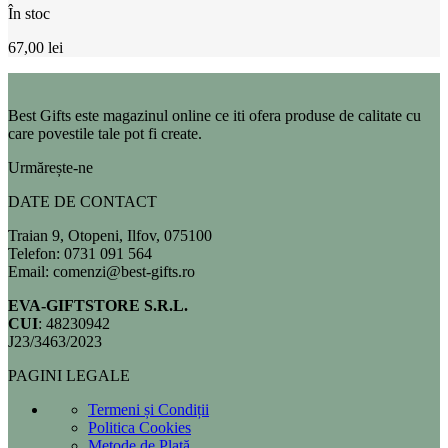
În stoc
67,00
lei
Best Gifts este magazinul online ce iti ofera produse de calitate cu
care povestile tale pot fi create.
Urmărește-ne
DATE DE CONTACT
Traian 9, Otopeni, Ilfov, 075100
Telefon: 0731 091 564
Email: comenzi@best-gifts.ro
EVA-GIFTSTORE S.R.L.
CUI
: 48230942
J23/3463/2023
PAGINI LEGALE
Termeni și Condiții
Politica Cookies
Metode de Plată