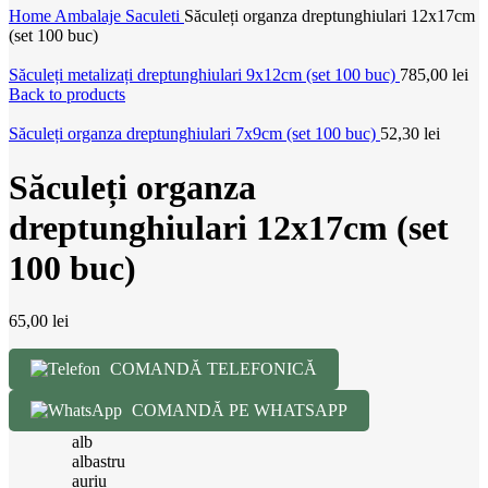
Home
Ambalaje
Saculeti
Săculeți organza dreptunghiulari 12x17cm
(set 100 buc)
Săculeți metalizați dreptunghiulari 9x12cm (set 100 buc)
785,00
lei
Back to products
Săculeți organza dreptunghiulari 7x9cm (set 100 buc)
52,30
lei
Săculeți organza
dreptunghiulari 12x17cm (set
100 buc)
65,00
lei
COMANDĂ TELEFONICĂ
COMANDĂ PE WHATSAPP
alb
albastru
auriu