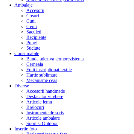
Ambalaje
Accesorii
Cosuri
Cutii
Genti
Saculeti
Recipiente
Pungi
Sticlute
Consumabile
Banda adeziva termorezistenta
Cerneala
Folii inscriptionat textile
Hartie sublimare
Mecanisme ceas
Diverse
Accesorii handmade
Desfacator vin/bere
Articole lemn
Brelocuri
Instrumente de scris
Articole ambalare
Sport si Outdoor
Insertie foto