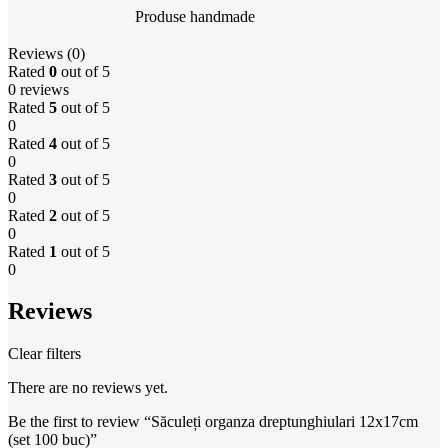
Produse handmade
Reviews (0)
Rated
0
out of 5
0 reviews
Rated
5
out of 5
0
Rated
4
out of 5
0
Rated
3
out of 5
0
Rated
2
out of 5
0
Rated
1
out of 5
0
Reviews
Clear filters
There are no reviews yet.
Be the first to review “Săculeți organza dreptunghiulari 12x17cm
(set 100 buc)”