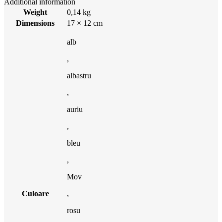
Additional information
Weight
0,14 kg
Dimensions
17 × 12 cm
alb
,
albastru
,
auriu
,
bleu
,
Mov
Culoare
,
rosu