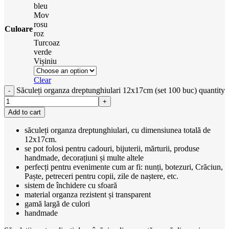
bleu
Mov
rosu
Culoare
roz
Turcoaz
verde
Vișiniu
Clear
Săculeți organza dreptunghiulari 12x17cm (set 100 buc) quantity
Add to cart
săculeți organza dreptunghiulari, cu dimensiunea totală de
12x17cm.
se pot folosi pentru cadouri, bijuterii, mărturii, produse
handmade, decorațiuni și multe altele
perfecți pentru evenimente cum ar fi: nunți, botezuri, Crăciun,
Paște, petreceri pentru copii, zile de naștere, etc.
sistem de închidere cu sfoară
material organza rezistent și transparent
gamă largă de culori
handmade