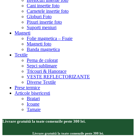
Brelocuri insertie foto
Cani insertie foto
Carnetele insertie foto
Globuri Foto
Pixuri insertie foto
Suporti meniuri
Magneti
Folie magnetica – Foaie
Magneti foto
Banda magnetica
Textile
Perna de colorat
Sepci sublimare
Tricouri & Hanorace
VESTE REFLECTORIZANTE
Diverse Textile
Prese termice
Articole bisericesti
Bratari
Icoane
Tamaie
Livrare gratuită la toate comenzile peste 300 lei.
Livrare gratuită la toate comenzile peste 300 lei.