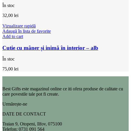
În stoc
32,00
lei
Vizualizare rapidă
Adaugă în lista de favorite
Add to cart
Cutie cu mâner și inimă în interior – alb
În stoc
75,00
lei
Best Gifts este magazinul online ce iti ofera produse de calitate cu
care povestile tale pot fi create.
Urmărește-ne
DATE DE CONTACT
Traian 9, Otopeni, Ilfov, 075100
Telefon: 0731 091 564