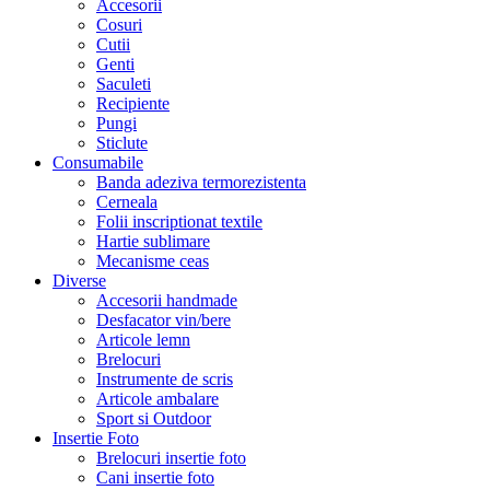
Accesorii
Cosuri
Cutii
Genti
Saculeti
Recipiente
Pungi
Sticlute
Consumabile
Banda adeziva termorezistenta
Cerneala
Folii inscriptionat textile
Hartie sublimare
Mecanisme ceas
Diverse
Accesorii handmade
Desfacator vin/bere
Articole lemn
Brelocuri
Instrumente de scris
Articole ambalare
Sport si Outdoor
Insertie Foto
Brelocuri insertie foto
Cani insertie foto