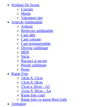
Produse De Sezon
Craciun
Martie
Valentines day
Articole Sublimabile
Ardezie
Brelocuri sublimabile
Cani albe
Cani colorate
Cani termosensibile
Diverse sublimare
MDF
Sticla
Rucsaci si sacose
Puzzle sublimare
Perne
Rame Foto
10cm X 15cm
13cm X 18cm
15cm x 20cm – A5
21cm X 30cm – A4
Rame foto colaj
Rame foto cu mesaj Best Gifts
Ambalaje