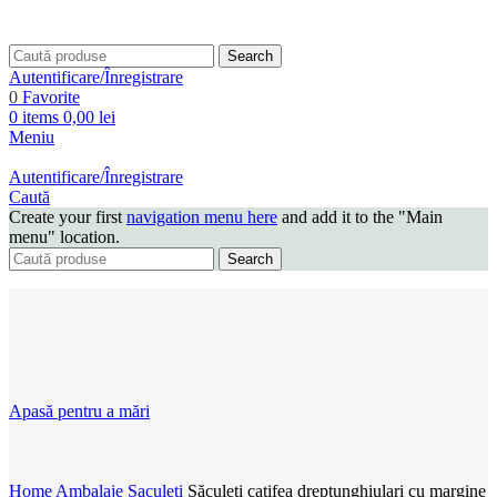
Search
Autentificare/Înregistrare
0
Favorite
0
items
0,00
lei
Meniu
Autentificare/Înregistrare
Caută
Create your first
navigation menu here
and add it to the "Main
menu" location.
Search
Apasă pentru a mări
Home
Ambalaje
Saculeti
Săculeți catifea dreptunghiulari cu margine