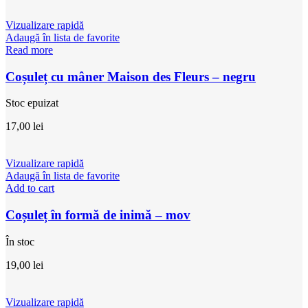
Vizualizare rapidă
Adaugă în lista de favorite
Read more
Coșuleț cu mâner Maison des Fleurs – negru
Stoc epuizat
17,00
lei
Vizualizare rapidă
Adaugă în lista de favorite
Add to cart
Coșuleț în formă de inimă – mov
În stoc
19,00
lei
Vizualizare rapidă