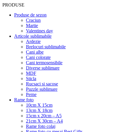
PRODUSE
Produse de sezon
Craciun
Martie
Valentines day
Articole sublimabile
Ardezie
Brelocuri sublimabile
Cani albe
Cani colorate
Cani termosensibile
Diverse sublimare
MDF
Sticla
Rucsaci si sacose
Puzzle sublimare
Perne
Rame foto
10cm X 15cm
13cm X 18cm
15cm x 20cm – A5
21cm X 30cm – A4
Rame foto colaj
Rame foto cu mesaj Best Gifts