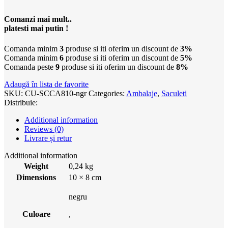
Comanzi mai mult..
platesti mai putin !
Comanda minim
3
produse si iti oferim un discount de
3%
Comanda minim
6
produse si iti oferim un discount de
5%
Comanda peste
9
produse si iti oferim un discount de
8%
Adaugă în lista de favorite
SKU:
CU-SCCA810-ngr
Categories:
Ambalaje
,
Saculeti
Distribuie:
Additional information
Reviews (0)
Livrare și retur
Additional information
Weight
0,24 kg
Dimensions
10 × 8 cm
negru
Culoare
,