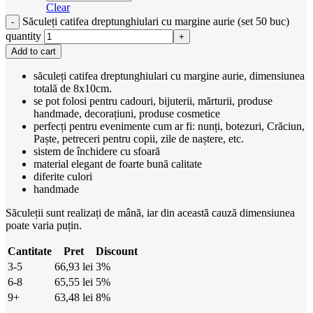
Clear
Săculeți catifea dreptunghiulari cu margine aurie (set 50 buc)
quantity
Add to cart
săculeți catifea dreptunghiulari cu margine aurie, dimensiunea
totală de 8x10cm.
se pot folosi pentru cadouri, bijuterii, mărturii, produse
handmade, decorațiuni, produse cosmetice
perfecți pentru evenimente cum ar fi: nunți, botezuri, Crăciun,
Paște, petreceri pentru copii, zile de naștere, etc.
sistem de închidere cu sfoară
material elegant de foarte bună calitate
diferite culori
handmade
Săculeții sunt realizați de mână, iar din această cauză dimensiunea
poate varia puțin.
Cantitate
Pret
Discount
3-5
66,93
lei
3%
6-8
65,55
lei
5%
9+
63,48
lei
8%