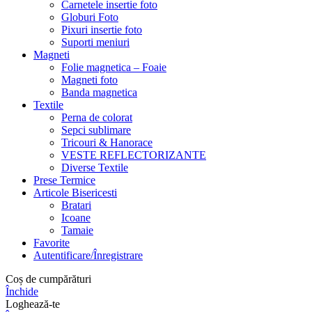
Carnetele insertie foto
Globuri Foto
Pixuri insertie foto
Suporti meniuri
Magneti
Folie magnetica – Foaie
Magneti foto
Banda magnetica
Textile
Perna de colorat
Sepci sublimare
Tricouri & Hanorace
VESTE REFLECTORIZANTE
Diverse Textile
Prese Termice
Articole Bisericesti
Bratari
Icoane
Tamaie
Favorite
Autentificare/Înregistrare
Coș de cumpărături
Închide
Loghează-te