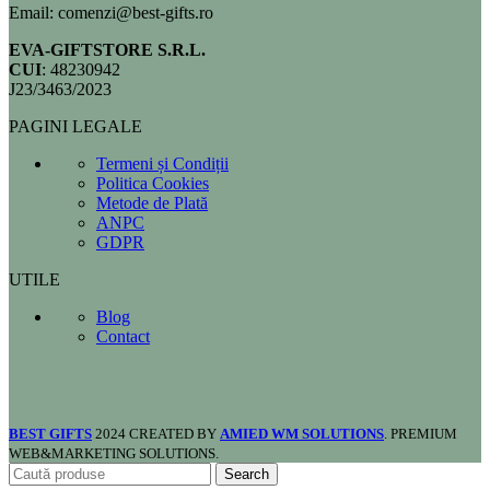
Email: comenzi@best-gifts.ro
EVA-GIFTSTORE S.R.L.
CUI
: 48230942
J23/3463/2023
PAGINI LEGALE
Termeni și Condiții
Politica Cookies
Metode de Plată
ANPC
GDPR
UTILE
Blog
Contact
BEST GIFTS
2024 CREATED BY
AMIED WM SOLUTIONS
. PREMIUM
WEB&MARKETING SOLUTIONS.
Search