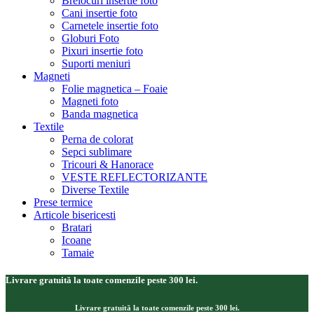
Brelocuri insertie foto
Cani insertie foto
Carnetele insertie foto
Globuri Foto
Pixuri insertie foto
Suporti meniuri
Magneti
Folie magnetica – Foaie
Magneti foto
Banda magnetica
Textile
Perna de colorat
Sepci sublimare
Tricouri & Hanorace
VESTE REFLECTORIZANTE
Diverse Textile
Prese termice
Articole bisericesti
Bratari
Icoane
Tamaie
Livrare gratuită la toate comenzile peste 300 lei.
Livrare gratuită la toate comenzile peste 300 lei.