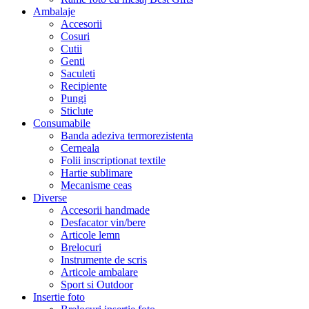
Ambalaje
Accesorii
Cosuri
Cutii
Genti
Saculeti
Recipiente
Pungi
Sticlute
Consumabile
Banda adeziva termorezistenta
Cerneala
Folii inscriptionat textile
Hartie sublimare
Mecanisme ceas
Diverse
Accesorii handmade
Desfacator vin/bere
Articole lemn
Brelocuri
Instrumente de scris
Articole ambalare
Sport si Outdoor
Insertie foto