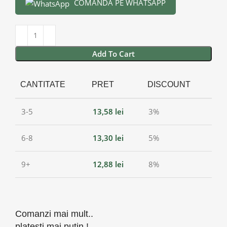
COMANDĂ PE WHATSAPP
Add To Cart
CANTITATE
PRET
DISCOUNT
3-5
13,58
lei
3%
6-8
13,30
lei
5%
9+
12,88
lei
8%
Comanzi mai mult..
platesti mai putin !