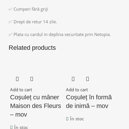
✅ Cumperi fără griji
✅ Drept de retur 14 zile.
✅ Plata cu cardul in deplina securitate prin Netopia.
Related products
Add to cart
Add to cart
Add
Coșuleț cu mâner
Coșuleț în formă
Co
Maison des Fleurs
de inimă – mov
Ma
– mov
– 
În stoc
În stoc
Î