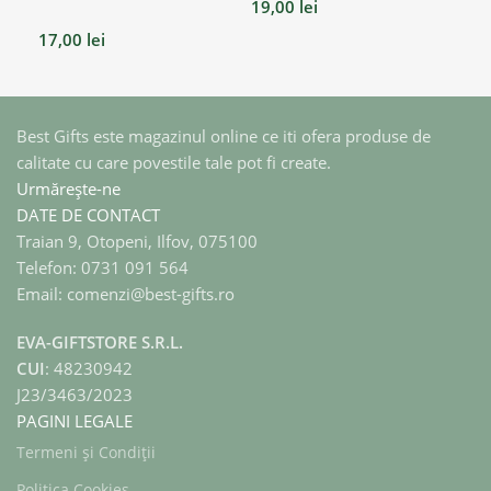
19,00
lei
17,00
lei
17
Best Gifts este magazinul online ce iti ofera produse de
calitate cu care povestile tale pot fi create.
Urmărește-ne
DATE DE CONTACT
Traian 9, Otopeni, Ilfov, 075100
Telefon: 0731 091 564
Email: comenzi@best-gifts.ro
EVA-GIFTSTORE S.R.L.
CUI
: 48230942
J23/3463/2023
PAGINI LEGALE
Termeni și Condiții
Politica Cookies