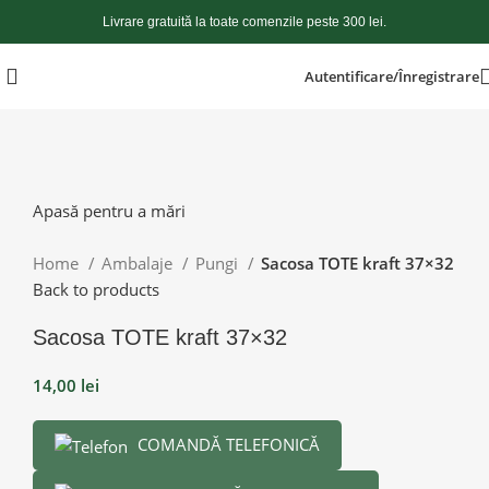
Livrare gratuită la toate comenzile peste 300 lei.
Autentificare/Înregistrare
Apasă pentru a mări
Home
Ambalaje
Pungi
Sacosa TOTE kraft 37×32
Back to products
Sacosa TOTE kraft 37×32
14,00
lei
COMANDĂ TELEFONICĂ