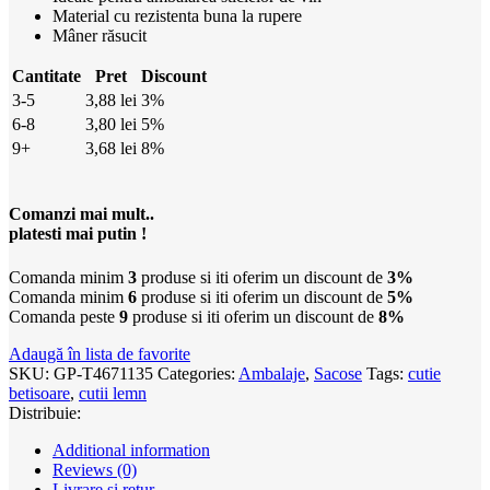
Material cu rezistenta buna la rupere
Mâner răsucit
Cantitate
Pret
Discount
3-5
3,88
lei
3%
6-8
3,80
lei
5%
9+
3,68
lei
8%
Comanzi mai mult..
platesti mai putin !
Comanda minim
3
produse si iti oferim un discount de
3%
Comanda minim
6
produse si iti oferim un discount de
5%
Comanda peste
9
produse si iti oferim un discount de
8%
Adaugă în lista de favorite
SKU:
GP-T4671135
Categories:
Ambalaje
,
Sacose
Tags:
cutie
betisoare
,
cutii lemn
Distribuie:
Additional information
Reviews (0)
Livrare și retur