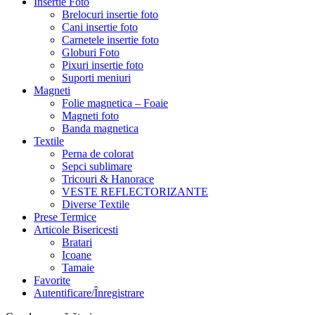
Insertie Foto
Brelocuri insertie foto
Cani insertie foto
Carnetele insertie foto
Globuri Foto
Pixuri insertie foto
Suporti meniuri
Magneti
Folie magnetica – Foaie
Magneti foto
Banda magnetica
Textile
Perna de colorat
Sepci sublimare
Tricouri & Hanorace
VESTE REFLECTORIZANTE
Diverse Textile
Prese Termice
Articole Bisericesti
Bratari
Icoane
Tamaie
Favorite
Autentificare/Înregistrare