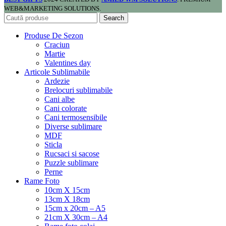
WEB&MARKETING SOLUTIONS.
Search
Produse De Sezon
Craciun
Martie
Valentines day
Articole Sublimabile
Ardezie
Brelocuri sublimabile
Cani albe
Cani colorate
Cani termosensibile
Diverse sublimare
MDF
Sticla
Rucsaci si sacose
Puzzle sublimare
Perne
Rame Foto
10cm X 15cm
13cm X 18cm
15cm x 20cm – A5
21cm X 30cm – A4