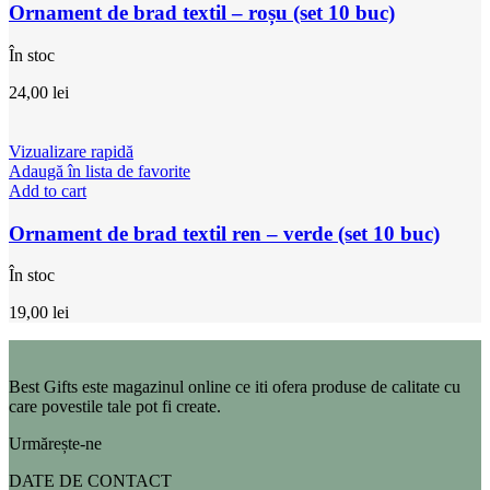
Ornament de brad textil – roșu (set 10 buc)
În stoc
24,00
lei
Vizualizare rapidă
Adaugă în lista de favorite
Add to cart
Ornament de brad textil ren – verde (set 10 buc)
În stoc
19,00
lei
Best Gifts este magazinul online ce iti ofera produse de calitate cu
care povestile tale pot fi create.
Urmărește-ne
DATE DE CONTACT