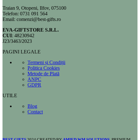
Traian 9, Otopeni, Ilfov, 075100
Telefon: 0731 091 564
Email: comenzi@best-gifts.ro
EVA-GIFTSTORE S.R.L.
CUI
: 48230942
J23/3463/2023
PAGINI LEGALE
Termeni și Condiții
Politica Cookies
Metode de Plată
ANPC
GDPR
UTILE
Blog
Contact
BEST GIFTS
2024 CREATED BY
AMIED WM SOLUTIONS
. PREMIUM