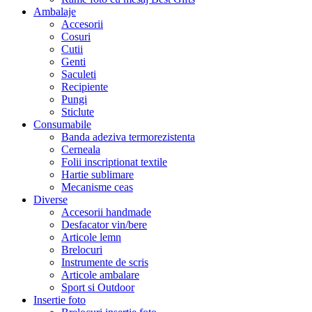
Ambalaje
Accesorii
Cosuri
Cutii
Genti
Saculeti
Recipiente
Pungi
Sticlute
Consumabile
Banda adeziva termorezistenta
Cerneala
Folii inscriptionat textile
Hartie sublimare
Mecanisme ceas
Diverse
Accesorii handmade
Desfacator vin/bere
Articole lemn
Brelocuri
Instrumente de scris
Articole ambalare
Sport si Outdoor
Insertie foto