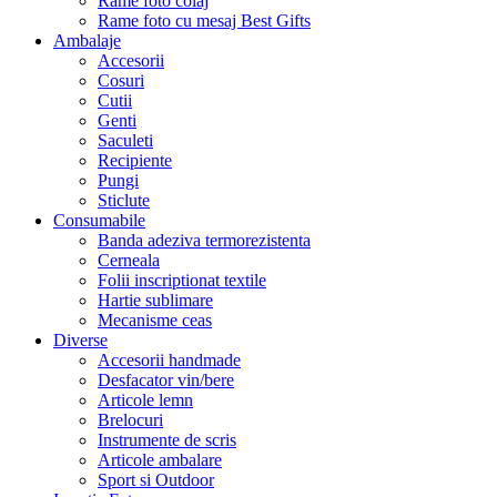
Rame foto colaj
Rame foto cu mesaj Best Gifts
Ambalaje
Accesorii
Cosuri
Cutii
Genti
Saculeti
Recipiente
Pungi
Sticlute
Consumabile
Banda adeziva termorezistenta
Cerneala
Folii inscriptionat textile
Hartie sublimare
Mecanisme ceas
Diverse
Accesorii handmade
Desfacator vin/bere
Articole lemn
Brelocuri
Instrumente de scris
Articole ambalare
Sport si Outdoor