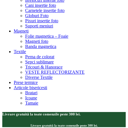
Brelocuri insertie foto
Cani insertie foto
Carnetele insertie foto
Globuri Foto
Pixuri insertie foto
Suporti meniuri
Magneti
Folie magnetica – Foaie
Magneti foto
Banda magnetica
Textile
Perna de colorat
Sepci sublimare
Tricouri & Hanorace
VESTE REFLECTORIZANTE
Diverse Textile
Prese termice
Articole bisericesti
Bratari
Icoane
Tamaie
Livrare gratuită la toate comenzile peste 300 lei.
Livrare gratuită la toate comenzile peste 300 lei.