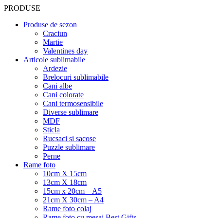
PRODUSE
Produse de sezon
Craciun
Martie
Valentines day
Articole sublimabile
Ardezie
Brelocuri sublimabile
Cani albe
Cani colorate
Cani termosensibile
Diverse sublimare
MDF
Sticla
Rucsaci si sacose
Puzzle sublimare
Perne
Rame foto
10cm X 15cm
13cm X 18cm
15cm x 20cm – A5
21cm X 30cm – A4
Rame foto colaj
Rame foto cu mesaj Best Gifts