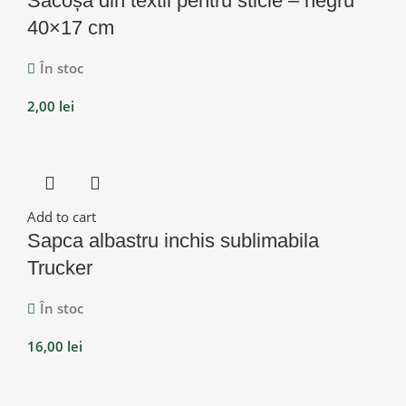
Sacoșă din textil pentru sticle – negru
40×17 cm
În stoc
2,00
lei
Add to cart
Sapca albastru inchis sublimabila
Trucker
În stoc
16,00
lei