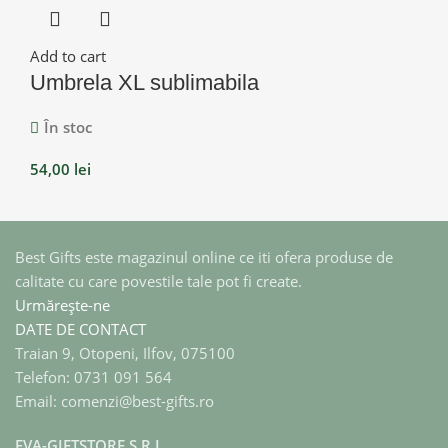
Add to cart
Umbrela XL sublimabila
În stoc
54,00
lei
Best Gifts este magazinul online ce iti ofera produse de
calitate cu care povestile tale pot fi create.
Urmărește-ne
DATE DE CONTACT
Traian 9, Otopeni, Ilfov, 075100
Telefon: 0731 091 564
Email: comenzi@best-gifts.ro
EVA-GIFTSTORE S.R.L.