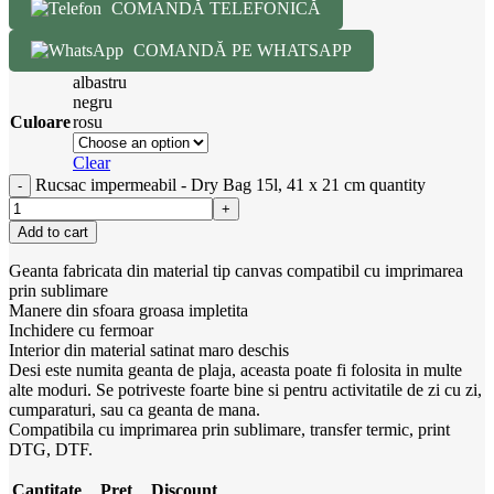
COMANDĂ TELEFONICĂ
COMANDĂ PE WHATSAPP
albastru
negru
Culoare
rosu
Clear
Rucsac impermeabil - Dry Bag 15l, 41 x 21 cm quantity
Add to cart
Geanta fabricata din material tip canvas compatibil cu imprimarea
prin sublimare
Manere din sfoara groasa impletita
Inchidere cu fermoar
Interior din material satinat maro deschis
Desi este numita geanta de plaja, aceasta poate fi folosita in multe
alte moduri. Se potriveste foarte bine si pentru activitatile de zi cu zi,
cumparaturi, sau ca geanta de mana.
Compatibila cu imprimarea prin sublimare, transfer termic, print
DTG, DTF.
Cantitate
Pret
Discount