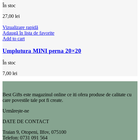
În stoc
27,00
lei
Vizualizare rapidă
Adaugă în lista de favorite
Add to cart
Umplutura MINI perna 20×20
În stoc
7,00
lei
Best Gifts este magazinul online ce iti ofera produse de calitate cu
care povestile tale pot fi create.
Urmărește-ne
DATE DE CONTACT
Traian 9, Otopeni, Ilfov, 075100
Telefon: 0731 091 564