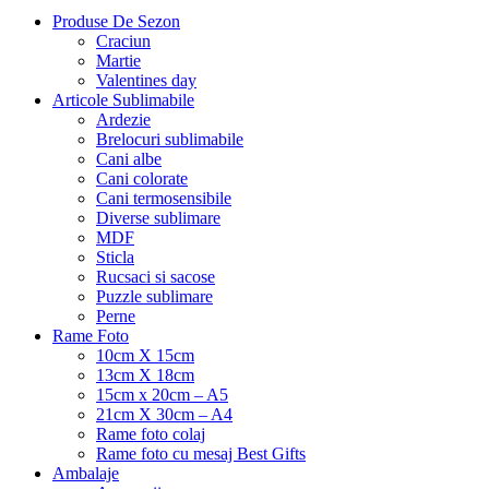
Produse De Sezon
Craciun
Martie
Valentines day
Articole Sublimabile
Ardezie
Brelocuri sublimabile
Cani albe
Cani colorate
Cani termosensibile
Diverse sublimare
MDF
Sticla
Rucsaci si sacose
Puzzle sublimare
Perne
Rame Foto
10cm X 15cm
13cm X 18cm
15cm x 20cm – A5
21cm X 30cm – A4
Rame foto colaj
Rame foto cu mesaj Best Gifts
Ambalaje