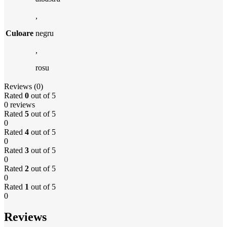
,
Culoare
negru
,
rosu
Reviews (0)
Rated
0
out of 5
0 reviews
Rated
5
out of 5
0
Rated
4
out of 5
0
Rated
3
out of 5
0
Rated
2
out of 5
0
Rated
1
out of 5
0
Reviews