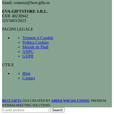
Email: comenzi@best-gifts.ro
EVA-GIFTSTORE S.R.L.
CUI
: 48230942
J23/3463/2023
PAGINI LEGALE
Termeni și Condiții
Politica Cookies
Metode de Plată
ANPC
GDPR
UTILE
Blog
Contact
BEST GIFTS
2024 CREATED BY
AMIED WM SOLUTIONS
. PREMIUM
WEB&MARKETING SOLUTIONS.
Search