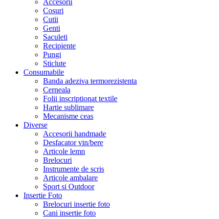
Accesorii
Cosuri
Cutii
Genti
Saculeti
Recipiente
Pungi
Sticlute
Consumabile
Banda adeziva termorezistenta
Cerneala
Folii inscriptionat textile
Hartie sublimare
Mecanisme ceas
Diverse
Accesorii handmade
Desfacator vin/bere
Articole lemn
Brelocuri
Instrumente de scris
Articole ambalare
Sport si Outdoor
Insertie Foto
Brelocuri insertie foto
Cani insertie foto