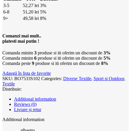
3-5
52,27
lei
3%
6-8
51,20
lei
5%
9+
49,58
lei
8%
Comanzi mai mult..
platesti mai putin !
Comanda minim
3
produse si iti oferim un discount de
3%
Comanda minim
6
produse si iti oferim un discount de
5%
Comanda peste
9
produse si iti oferim un discount de
8%
Adaugă în lista de favorite
SKU:
BO7533S102
Categories:
Diverse Textile
,
Sport si Outdoor
,
Textile
Distribuie:
Additional information
Reviews (0)
Livrare și retur
Additional information
albastru