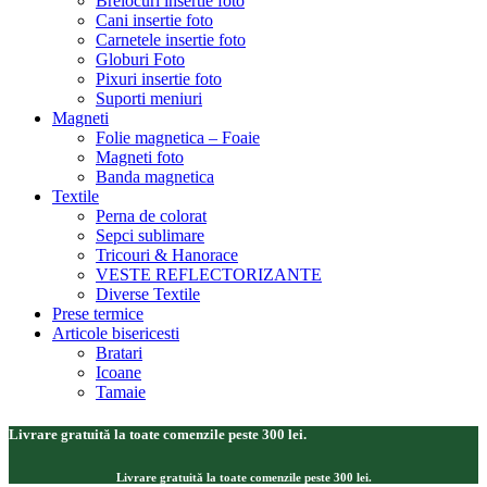
Brelocuri insertie foto
Cani insertie foto
Carnetele insertie foto
Globuri Foto
Pixuri insertie foto
Suporti meniuri
Magneti
Folie magnetica – Foaie
Magneti foto
Banda magnetica
Textile
Perna de colorat
Sepci sublimare
Tricouri & Hanorace
VESTE REFLECTORIZANTE
Diverse Textile
Prese termice
Articole bisericesti
Bratari
Icoane
Tamaie
Livrare gratuită la toate comenzile peste 300 lei.
Livrare gratuită la toate comenzile peste 300 lei.