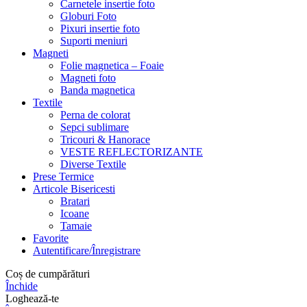
Carnetele insertie foto
Globuri Foto
Pixuri insertie foto
Suporti meniuri
Magneti
Folie magnetica – Foaie
Magneti foto
Banda magnetica
Textile
Perna de colorat
Sepci sublimare
Tricouri & Hanorace
VESTE REFLECTORIZANTE
Diverse Textile
Prese Termice
Articole Bisericesti
Bratari
Icoane
Tamaie
Favorite
Autentificare/Înregistrare
Coș de cumpărături
Închide
Loghează-te