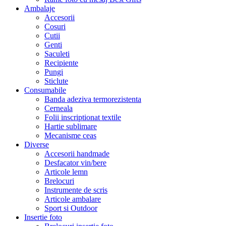
Ambalaje
Accesorii
Cosuri
Cutii
Genti
Saculeti
Recipiente
Pungi
Sticlute
Consumabile
Banda adeziva termorezistenta
Cerneala
Folii inscriptionat textile
Hartie sublimare
Mecanisme ceas
Diverse
Accesorii handmade
Desfacator vin/bere
Articole lemn
Brelocuri
Instrumente de scris
Articole ambalare
Sport si Outdoor
Insertie foto