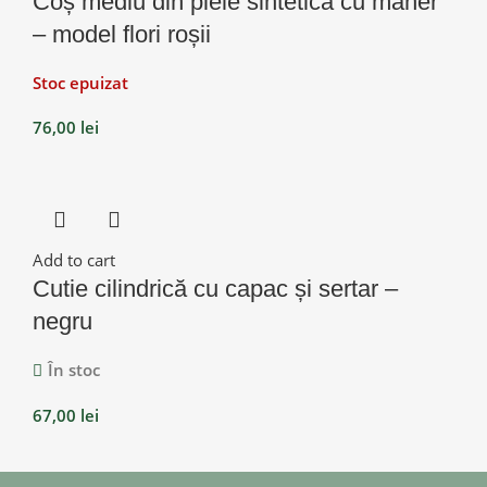
Coș mediu din piele sintetică cu mâner
– model flori roșii
Stoc epuizat
76,00
lei
Add to cart
Cutie cilindrică cu capac și sertar –
negru
În stoc
67,00
lei