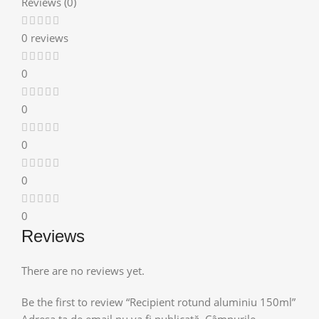
Reviews (0)
0 reviews
0
0
0
0
0
Reviews
There are no reviews yet.
Be the first to review “Recipient rotund aluminiu 150ml”
Adresa ta de email nu va fi publicată.
Câmpurile