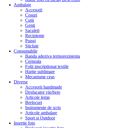
Ambalaje
Accesorii
Cosuri
Cutii
Genti
Saculeti
Recipiente
Pungi
Sticlute
Consumabile
Banda adeziva termorezistenta
Cerneala
Folii inscriptionat textile
Hartie sublimare
Mecanisme ceas
Diverse
Accesorii handmade
Desfacator vin/bere
Articole lemn
Brelocuri
Instrumente de scris
Articole ambalare
Sport si Outdoor
Insertie foto