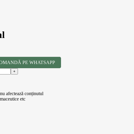
ml
OMANDĂ PE WHATSAPP
 nu afectează conținutul
rmaceutice etc