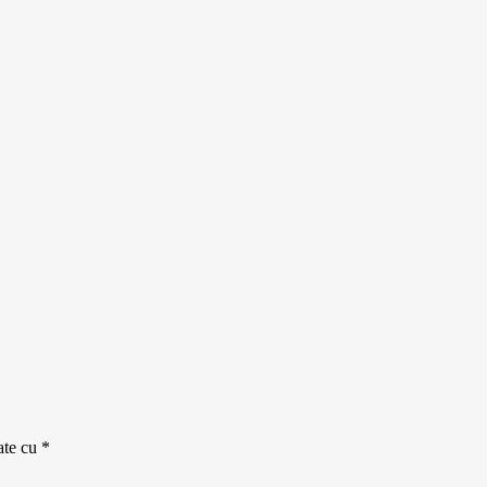
ate cu
*