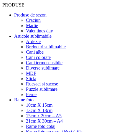
PRODUSE
Produse de sezon
Craciun
Martie
Valentines day
Articole sublimabile
Ardezie
Brelocuri sublimabile
Cani albe
Cani colorate
Cani termosensibile
Diverse sublimare
MDF
Sticla
Rucsaci si sacose
Puzzle sublimare
Perne
Rame foto
10cm X 15cm
13cm X 18cm
15cm x 20cm – A5
21cm X 30cm – A4
Rame foto colaj
Rame foto cu mesaj Best Gifts