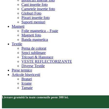
Brelocuri insertie foto
Cani insertie foto
Carnetele insertie foto
Globuri Foto
Pixuri insertie foto
Suporti meniuri
Magneti
Folie magnetica – Foaie
Magneti foto
Banda magnetica
Textile
Perna de colorat
Sepci sublimare
Tricouri & Hanorace
VESTE REFLECTORIZANTE
Diverse Textile
Prese termice
Articole bisericesti
Bratari
Icoane
Tamaie
Livrare gratuită la toate comenzile peste 300 lei.