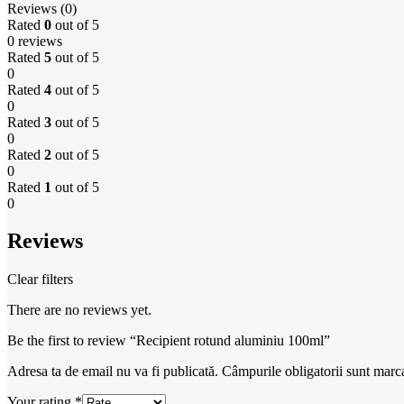
Reviews (0)
Rated
0
out of 5
0 reviews
Rated
5
out of 5
0
Rated
4
out of 5
0
Rated
3
out of 5
0
Rated
2
out of 5
0
Rated
1
out of 5
0
Reviews
Clear filters
There are no reviews yet.
Be the first to review “Recipient rotund aluminiu 100ml”
Adresa ta de email nu va fi publicată.
Câmpurile obligatorii sunt marc
Your rating
*