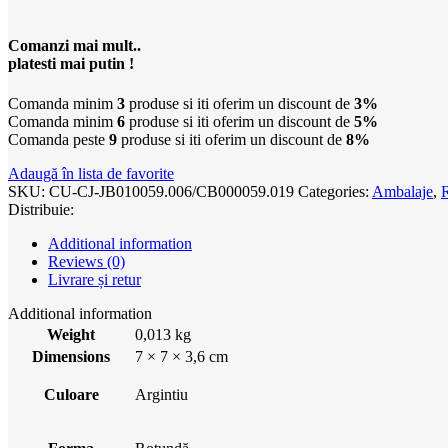
Comanzi mai mult..
platesti mai putin !
Comanda minim
3
produse si iti oferim un discount de
3%
Comanda minim
6
produse si iti oferim un discount de
5%
Comanda peste
9
produse si iti oferim un discount de
8%
Adaugă în lista de favorite
SKU:
CU-CJ-JB010059.006/CB000059.019
Categories:
Ambalaje
,
R
Distribuie:
Additional information
Reviews (0)
Livrare și retur
Additional information
Weight
0,013 kg
Dimensions
7 × 7 × 3,6 cm
Culoare
Argintiu