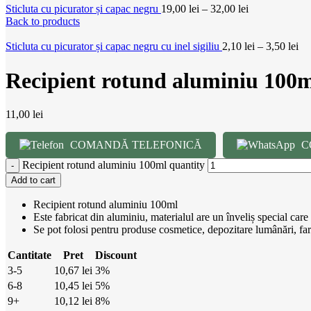
Sticluta cu picurator și capac negru
19,00
lei
–
32,00
lei
Back to products
Sticluta cu picurator și capac negru cu inel sigiliu
2,10
lei
–
3,50
lei
Recipient rotund aluminiu 100
11,00
lei
COMANDĂ TELEFONICĂ
C
Recipient rotund aluminiu 100ml quantity
Add to cart
Recipient rotund aluminiu 100ml
Este fabricat din aluminiu, materialul are un înveliș special care
Se pot folosi pentru produse cosmetice, depozitare lumânări, fa
Cantitate
Pret
Discount
3-5
10,67
lei
3%
6-8
10,45
lei
5%
9+
10,12
lei
8%