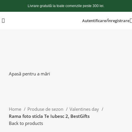
Livrare gratuită la toate comenzile peste 300 lei.
Autentificare/Înregistrare
Apasă pentru a mări
Home
Produse de sezon
Valentines day
Rama foto sticla Te Iubesc 2, BestGifts
Back to products