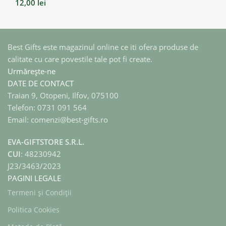
12,00
lei
Best Gifts este magazinul online ce iti ofera produse de
calitate cu care povestile tale pot fi create.
Urmărește-ne
DATE DE CONTACT
Traian 9, Otopeni, Ilfov, 075100
Telefon: 0731 091 564
Email: comenzi@best-gifts.ro
EVA-GIFTSTORE S.R.L.
CUI
: 48230942
J23/3463/2023
PAGINI LEGALE
Termeni și Condiții
Politica Cookies