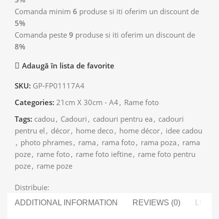
Comanda minim
6
produse si iti oferim un discount de
5%
Comanda peste
9
produse si iti oferim un discount de
8%
Adaugă în lista de favorite
SKU:
GP-FP01117A4
Categories:
21cm X 30cm - A4
,
Rame foto
Tags:
cadou
,
Cadouri
,
cadouri pentru ea
,
cadouri
pentru el
,
décor
,
home deco
,
home décor
,
idee cadou
,
photo phrames
,
rama
,
rama foto
,
rama poza
,
rama
poze
,
rame foto
,
rame foto ieftine
,
rame foto pentru
poze
,
rame poze
Distribuie:
ADDITIONAL INFORMATION
REVIEWS (0)
LIVRA