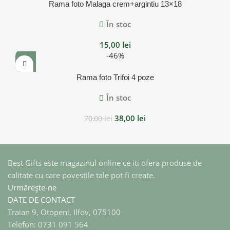
Rama foto Malaga crem+argintiu 13×18
În stoc
15,00
lei
-46%
Rama foto Trifoi 4 poze
În stoc
38,00
lei
70,00
lei
Best Gifts este magazinul online ce iti ofera produse de
calitate cu care povestile tale pot fi create.
Urmărește-ne
DATE DE CONTACT
Traian 9, Otopeni, Ilfov, 075100
Telefon: 0731 091 564