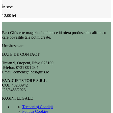
În stoc
12,00
lei
Best Gifts este magazinul online ce iti ofera produse de calitate cu
care povestile tale pot fi create.
Urmărește-ne
DATE DE CONTACT
Traian 9, Otopeni, Ilfov, 075100
Telefon: 0731 091 564
Email: comenzi@best-gifts.ro
EVA-GIFTSTORE S.R.L.
CUI
: 48230942
J23/3463/2023
PAGINI LEGALE
Termeni și Condiții
Politica Cookies