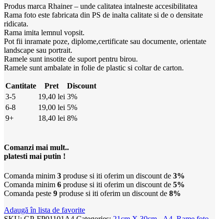
Produs marca Rhainer – unde calitatea intalneste accesibilitatea
Rama foto este fabricata din PS de inalta calitate si de o densitate
ridicata.
Rama imita lemnul vopsit.
Pot fii inramate poze, diplome,certificate sau documente, orientate
landscape sau portrait.
Ramele sunt insotite de suport pentru birou.
Ramele sunt ambalate in folie de plastic si coltar de carton.
Cantitate
Pret
Discount
3-5
19,40
lei
3%
6-8
19,00
lei
5%
9+
18,40
lei
8%
Comanzi mai mult..
platesti mai putin !
Comanda minim
3
produse si iti oferim un discount de
3%
Comanda minim
6
produse si iti oferim un discount de
5%
Comanda peste
9
produse si iti oferim un discount de
8%
Adaugă în lista de favorite
SKU:
GP-FP01101A4
Categories:
21cm X 30cm - A4
,
Rame foto