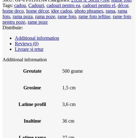
Tags:
cadou
,
Cadouri
,
cadouri pentru ea
,
cadouri pentru el
,
décor
,
home deco
,
home décor
,
idee cadou
,
photo phrames
,
rama
,
rama
foto
,
rama poza
,
rama poze
,
rame foto
,
rame foto ieftine
,
rame foto
pentru poze
,
rame poze
Distribuie:
Additional information
Reviews (0)
Livrare și retur
Additional information
Greutate
500 grame
Grosime
1,5 cm
Latime profil
3,6 cm
Inaltime
36 cm
Latime rama
27 cm