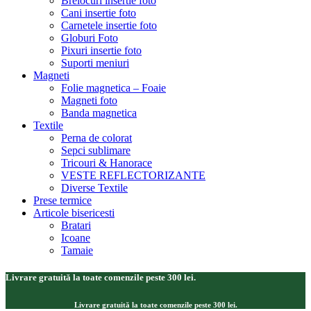
Brelocuri insertie foto
Cani insertie foto
Carnetele insertie foto
Globuri Foto
Pixuri insertie foto
Suporti meniuri
Magneti
Folie magnetica – Foaie
Magneti foto
Banda magnetica
Textile
Perna de colorat
Sepci sublimare
Tricouri & Hanorace
VESTE REFLECTORIZANTE
Diverse Textile
Prese termice
Articole bisericesti
Bratari
Icoane
Tamaie
Livrare gratuită la toate comenzile peste 300 lei.
Livrare gratuită la toate comenzile peste 300 lei.