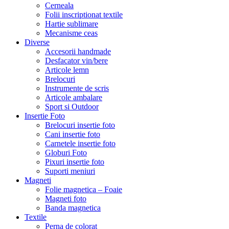
Cerneala
Folii inscriptionat textile
Hartie sublimare
Mecanisme ceas
Diverse
Accesorii handmade
Desfacator vin/bere
Articole lemn
Brelocuri
Instrumente de scris
Articole ambalare
Sport si Outdoor
Insertie Foto
Brelocuri insertie foto
Cani insertie foto
Carnetele insertie foto
Globuri Foto
Pixuri insertie foto
Suporti meniuri
Magneti
Folie magnetica – Foaie
Magneti foto
Banda magnetica
Textile
Perna de colorat