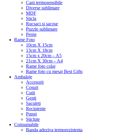
Cani termosensibile
Diverse sublimare
MDF
Sticla
Rucsaci si sacose
Puzzle sublimare
Perne
Rame Foto
10cm X 15cm
13cm X 18cm
15cm x 20cm – A5
21cm X 30cm – A4
Rame foto colaj
Rame foto cu mesaj Best Gifts
Ambalaje
Accesorii
Cosuri
Cutii
Genti
Saculeti
Recipiente
Pungi
Sticlute
Consumabile
Banda adeziva termorezistenta