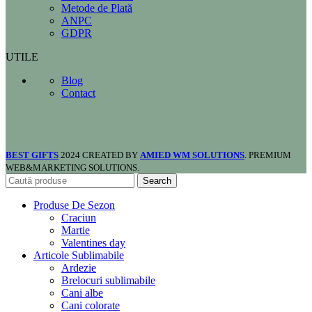
Metode de Plată
ANPC
GDPR
UTILE
Blog
Contact
BEST GIFTS
2024 CREATED BY
AMIED WM SOLUTIONS
. PREMIUM
WEB&MARKETING SOLUTIONS.
Search
Produse De Sezon
Craciun
Martie
Valentines day
Articole Sublimabile
Ardezie
Brelocuri sublimabile
Cani albe
Cani colorate