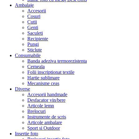
Ambalaje
Accesorii
Cosuri
Cutii
Genti
Saculeti
Recipiente
Pungi
Sticlute
Consumabile
Banda adeziva termorezistenta
Cerneala
Folii inscriptionat textile
Hartie sublimare
Mecanisme ceas
Diverse
Accesorii handmade
Desfacator vin/bere
Articole lemn
Brelocuri
Instrumente de scris
Articole ambalare
Sport si Outdoor
Insertie foto