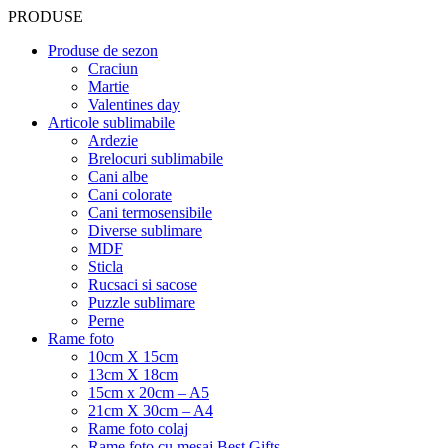
PRODUSE
Produse de sezon
Craciun
Martie
Valentines day
Articole sublimabile
Ardezie
Brelocuri sublimabile
Cani albe
Cani colorate
Cani termosensibile
Diverse sublimare
MDF
Sticla
Rucsaci si sacose
Puzzle sublimare
Perne
Rame foto
10cm X 15cm
13cm X 18cm
15cm x 20cm – A5
21cm X 30cm – A4
Rame foto colaj
Rame foto cu mesaj Best Gifts