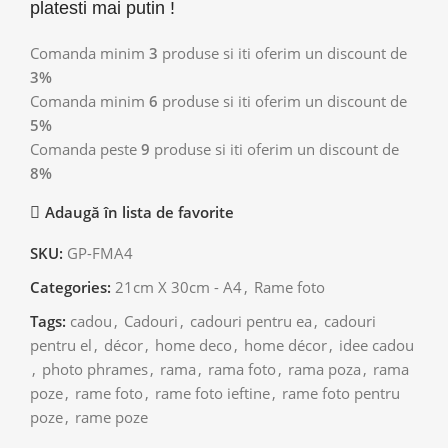
platesti mai putin !
Comanda minim
3
produse si iti oferim un discount de
3%
Comanda minim
6
produse si iti oferim un discount de
5%
Comanda peste
9
produse si iti oferim un discount de
8%
Adaugă în lista de favorite
SKU:
GP-FMA4
Categories:
21cm X 30cm - A4
,
Rame foto
Tags:
cadou
,
Cadouri
,
cadouri pentru ea
,
cadouri
pentru el
,
décor
,
home deco
,
home décor
,
idee cadou
,
photo phrames
,
rama
,
rama foto
,
rama poza
,
rama
poze
,
rame foto
,
rame foto ieftine
,
rame foto pentru
poze
,
rame poze