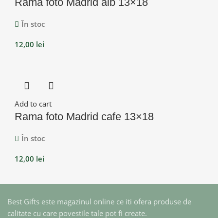
Rama foto Madrid alb 13×18
În stoc
12,00
lei
Add to cart
Rama foto Madrid cafe 13×18
În stoc
12,00
lei
Best Gifts este magazinul online ce iti ofera produse de
calitate cu care povestile tale pot fi create.