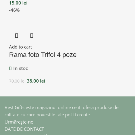
15,00
lei
-46%
Add to cart
Rama foto Trifoi 4 poze
În stoc
38,00
lei
70,00
lei
Best Gifts este magazinul online ce iti ofera produse de
calitate cu care povestile tale pot fi create.
Urmărește-ne
DATE DE CONTACT