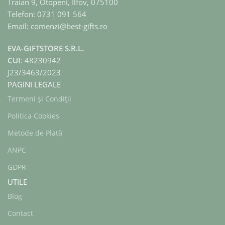
Traian 9, Otopeni, Ilfov, 075100
Telefon: 0731 091 564
Email: comenzi@best-gifts.ro
EVA-GIFTSTORE S.R.L.
CUI
: 48230942
J23/3463/2023
PAGINI LEGALE
Termeni și Condiții
Politica Cookies
Metode de Plată
ANPC
GDPR
UTILE
Blog
Contact