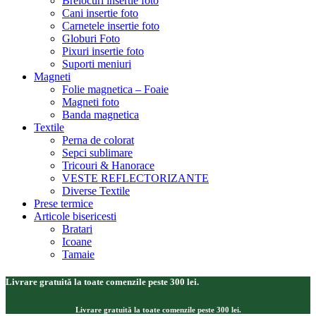
Brelocuri insertie foto
Cani insertie foto
Carnetele insertie foto
Globuri Foto
Pixuri insertie foto
Suporti meniuri
Magneti
Folie magnetica – Foaie
Magneti foto
Banda magnetica
Textile
Perna de colorat
Sepci sublimare
Tricouri & Hanorace
VESTE REFLECTORIZANTE
Diverse Textile
Prese termice
Articole bisericesti
Bratari
Icoane
Tamaie
Livrare gratuită la toate comenzile peste 300 lei.
Livrare gratuită la toate comenzile peste 300 lei.