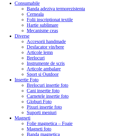
Consumabile
Banda adeziva termorezistenta
Cerneala
Folii inscriptionat textile
Hartie sublimare
Mecanisme ceas
Diverse
Accesorii handmade
Desfacator vin/bere
Articole lemn
Brelocuri
Instrumente de scris
Articole ambalare
Sport si Outdoor
Insertie Foto
Brelocuri insertie foto
Cani insertie foto
Carnetele insertie foto
Globuri Foto
Pixuri insertie foto
Suporti meniuri
Magneti
Folie magnetica – Foaie
Magneti foto
Banda magnetica