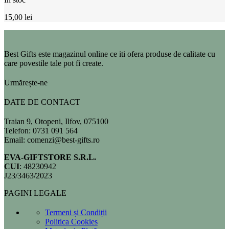
15,00
lei
Best Gifts este magazinul online ce iti ofera produse de calitate cu
care povestile tale pot fi create.
Urmărește-ne
DATE DE CONTACT
Traian 9, Otopeni, Ilfov, 075100
Telefon: 0731 091 564
Email: comenzi@best-gifts.ro
EVA-GIFTSTORE S.R.L.
CUI
: 48230942
J23/3463/2023
PAGINI LEGALE
Termeni și Condiții
Politica Cookies