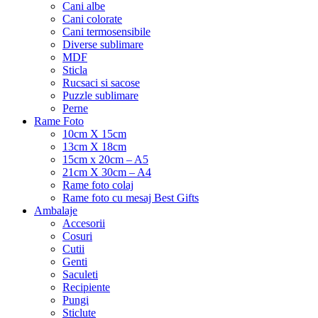
Cani albe
Cani colorate
Cani termosensibile
Diverse sublimare
MDF
Sticla
Rucsaci si sacose
Puzzle sublimare
Perne
Rame Foto
10cm X 15cm
13cm X 18cm
15cm x 20cm – A5
21cm X 30cm – A4
Rame foto colaj
Rame foto cu mesaj Best Gifts
Ambalaje
Accesorii
Cosuri
Cutii
Genti
Saculeti
Recipiente
Pungi
Sticlute