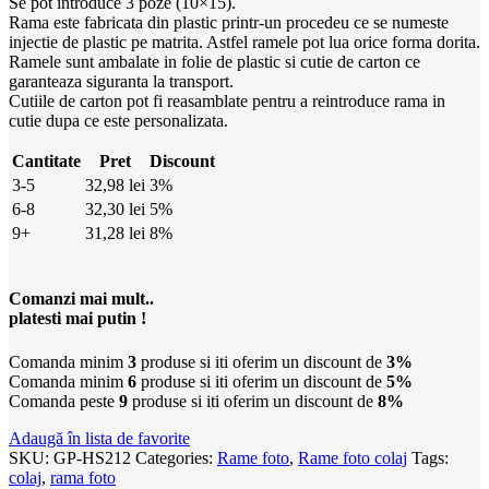
Se pot introduce 3 poze (10×15).
Rama este fabricata din plastic printr-un procedeu ce se numeste
injectie de plastic pe matrita. Astfel ramele pot lua orice forma dorita.
Ramele sunt ambalate in folie de plastic si cutie de carton ce
garanteaza siguranta la transport.
Cutiile de carton pot fi reasamblate pentru a reintroduce rama in
cutie dupa ce este personalizata.
Cantitate
Pret
Discount
3-5
32,98
lei
3%
6-8
32,30
lei
5%
9+
31,28
lei
8%
Comanzi mai mult..
platesti mai putin !
Comanda minim
3
produse si iti oferim un discount de
3%
Comanda minim
6
produse si iti oferim un discount de
5%
Comanda peste
9
produse si iti oferim un discount de
8%
Adaugă în lista de favorite
SKU:
GP-HS212
Categories:
Rame foto
,
Rame foto colaj
Tags:
colaj
,
rama foto