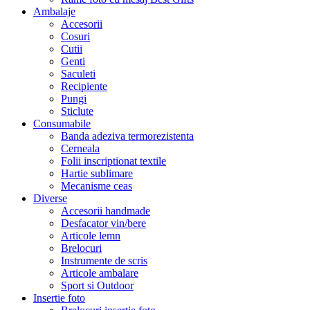
Ambalaje
Accesorii
Cosuri
Cutii
Genti
Saculeti
Recipiente
Pungi
Sticlute
Consumabile
Banda adeziva termorezistenta
Cerneala
Folii inscriptionat textile
Hartie sublimare
Mecanisme ceas
Diverse
Accesorii handmade
Desfacator vin/bere
Articole lemn
Brelocuri
Instrumente de scris
Articole ambalare
Sport si Outdoor
Insertie foto