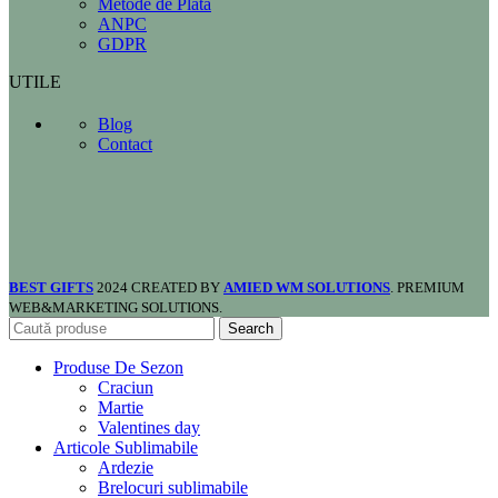
Metode de Plată
ANPC
GDPR
UTILE
Blog
Contact
BEST GIFTS
2024 CREATED BY
AMIED WM SOLUTIONS
. PREMIUM
WEB&MARKETING SOLUTIONS.
Search
Produse De Sezon
Craciun
Martie
Valentines day
Articole Sublimabile
Ardezie
Brelocuri sublimabile