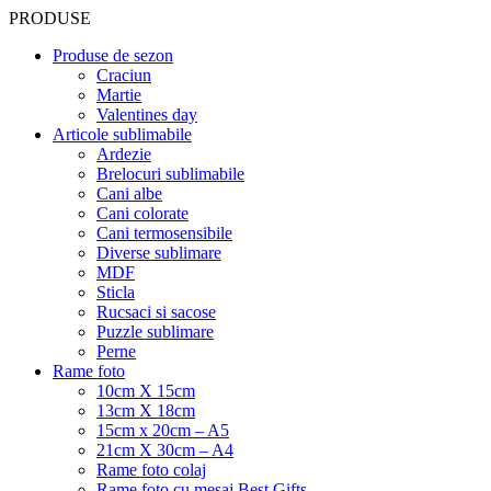
PRODUSE
Produse de sezon
Craciun
Martie
Valentines day
Articole sublimabile
Ardezie
Brelocuri sublimabile
Cani albe
Cani colorate
Cani termosensibile
Diverse sublimare
MDF
Sticla
Rucsaci si sacose
Puzzle sublimare
Perne
Rame foto
10cm X 15cm
13cm X 18cm
15cm x 20cm – A5
21cm X 30cm – A4
Rame foto colaj
Rame foto cu mesaj Best Gifts