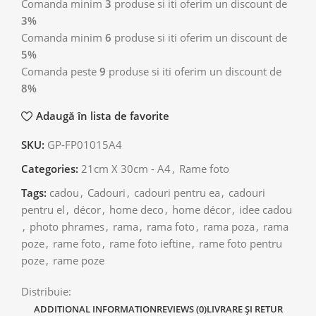
Comanda minim
3
produse si iti oferim un discount de
3%
Comanda minim
6
produse si iti oferim un discount de
5%
Comanda peste
9
produse si iti oferim un discount de
8%
Adaugă în lista de favorite
SKU:
GP-FP01015A4
Categories:
21cm X 30cm - A4
,
Rame foto
Tags:
cadou
,
Cadouri
,
cadouri pentru ea
,
cadouri
pentru el
,
décor
,
home deco
,
home décor
,
idee cadou
,
photo phrames
,
rama
,
rama foto
,
rama poza
,
rama
poze
,
rame foto
,
rame foto ieftine
,
rame foto pentru
poze
,
rame poze
Distribuie:
ADDITIONAL INFORMATION
REVIEWS (0)
LIVRARE ȘI RETUR