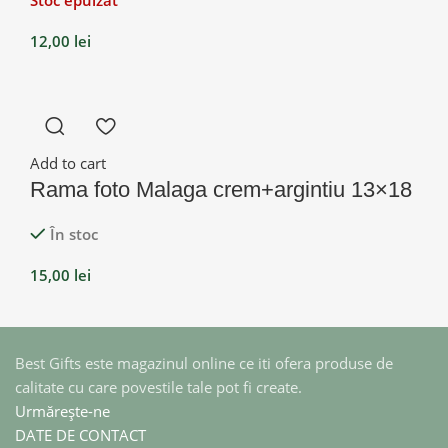
12,00
lei
Add to cart
Rama foto Malaga crem+argintiu 13×18
În stoc
15,00
lei
Best Gifts este magazinul online ce iti ofera produse de
calitate cu care povestile tale pot fi create.
Urmărește-ne
DATE DE CONTACT