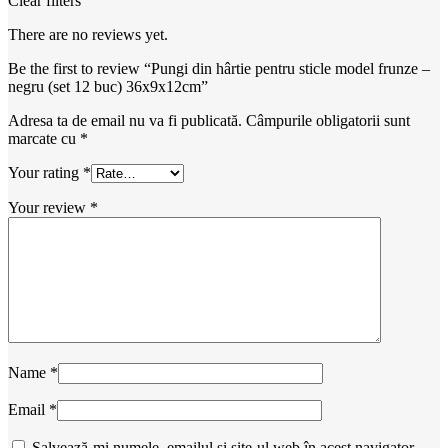
Clear filters
There are no reviews yet.
Be the first to review “Pungi din hârtie pentru sticle model frunze –
negru (set 12 buc) 36x9x12cm”
Adresa ta de email nu va fi publicată.
Câmpurile obligatorii sunt
marcate cu
*
Your rating
*
Your review
*
Name
*
Email
*
Salvează-mi numele, emailul și site-ul web în acest navigator