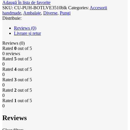
Adaugă în lista de favorite
SKU:
CU-PUH-BOTLVE3510blk
Categories:
Accesorii
handmade
,
Ambalaje
,
Diverse
,
Pungi
Distribuie:
Reviews (0)
Livrare și retur
Reviews (0)
Rated
0
out of 5
0 reviews
Rated
5
out of 5
0
Rated
4
out of 5
0
Rated
3
out of 5
0
Rated
2
out of 5
0
Rated
1
out of 5
0
Reviews