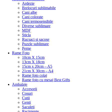
Ardezie
Brelocuri sublimabile
Cani albe
Cani colorate
Cani termosensibile
Diverse sublimare
MDF
Sticla
Rucsaci si sacose
Puzzle sublimare
Perne
Rame Foto
10cm X 15cm
13cm X 18cm
15cm x 20cm – A5
21cm X 30cm – A4
Rame foto colaj
Rame foto cu mesaj Best Gifts
Ambalaje
Accesorii
Cosuri
Cutii
Genti
Saculeti
Recipiente