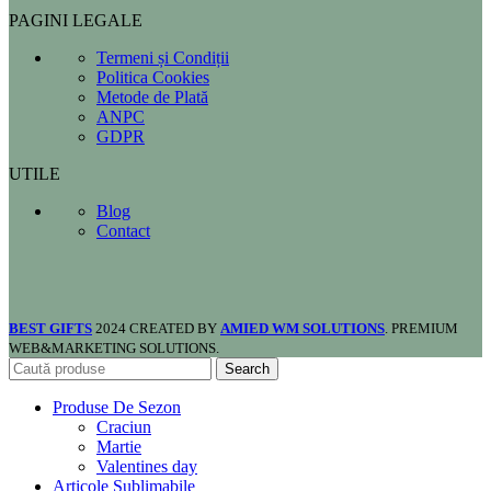
PAGINI LEGALE
Termeni și Condiții
Politica Cookies
Metode de Plată
ANPC
GDPR
UTILE
Blog
Contact
BEST GIFTS
2024 CREATED BY
AMIED WM SOLUTIONS
. PREMIUM
WEB&MARKETING SOLUTIONS.
Search
Produse De Sezon
Craciun
Martie
Valentines day
Articole Sublimabile