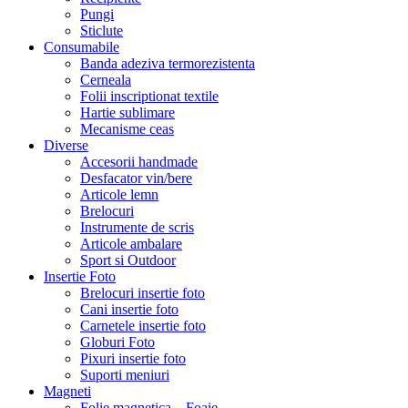
Pungi
Sticlute
Consumabile
Banda adeziva termorezistenta
Cerneala
Folii inscriptionat textile
Hartie sublimare
Mecanisme ceas
Diverse
Accesorii handmade
Desfacator vin/bere
Articole lemn
Brelocuri
Instrumente de scris
Articole ambalare
Sport si Outdoor
Insertie Foto
Brelocuri insertie foto
Cani insertie foto
Carnetele insertie foto
Globuri Foto
Pixuri insertie foto
Suporti meniuri
Magneti
Folie magnetica – Foaie