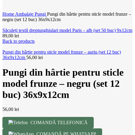
Home
Ambalaje
Pungi
Pungi din hârtie pentru sticle model frunze –
negru (set 12 buc) 36x9x12cm
Săculeți textil dreptunghiulari model Paris – alb (set 50 buc) 9x12cm
89,00
lei
Back to products
Pungi din hârtie pentru sticle model frunze – auriu (set 12 buc)
36x9x12cm
56,00
lei
Pungi din hârtie pentru sticle
model frunze – negru (set 12
buc) 36x9x12cm
56,00
lei
COMANDĂ TELEFONICĂ
COMANDĂ PE WHATSAPP