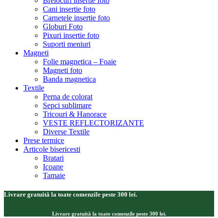
Brelocuri insertie foto
Cani insertie foto
Carnetele insertie foto
Globuri Foto
Pixuri insertie foto
Suporti meniuri
Magneti
Folie magnetica – Foaie
Magneti foto
Banda magnetica
Textile
Perna de colorat
Sepci sublimare
Tricouri & Hanorace
VESTE REFLECTORIZANTE
Diverse Textile
Prese termice
Articole bisericesti
Bratari
Icoane
Tamaie
Livrare gratuită la toate comenzile peste 300 lei.
Livrare gratuită la toate comenzile peste 300 lei.