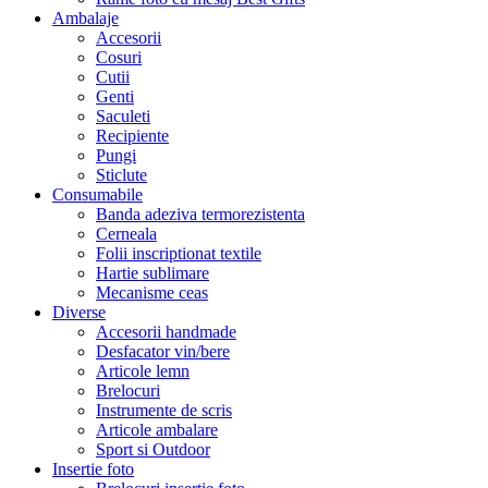
Ambalaje
Accesorii
Cosuri
Cutii
Genti
Saculeti
Recipiente
Pungi
Sticlute
Consumabile
Banda adeziva termorezistenta
Cerneala
Folii inscriptionat textile
Hartie sublimare
Mecanisme ceas
Diverse
Accesorii handmade
Desfacator vin/bere
Articole lemn
Brelocuri
Instrumente de scris
Articole ambalare
Sport si Outdoor
Insertie foto