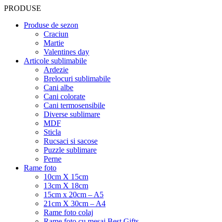
PRODUSE
Produse de sezon
Craciun
Martie
Valentines day
Articole sublimabile
Ardezie
Brelocuri sublimabile
Cani albe
Cani colorate
Cani termosensibile
Diverse sublimare
MDF
Sticla
Rucsaci si sacose
Puzzle sublimare
Perne
Rame foto
10cm X 15cm
13cm X 18cm
15cm x 20cm – A5
21cm X 30cm – A4
Rame foto colaj
Rame foto cu mesaj Best Gifts