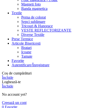
Magneti foto
Banda magnetica
Textile
Perna de colorat
Sepci sublimare
Tricouri & Hanorace
VESTE REFLECTORIZANTE
Diverse Textile
Prese Termice
Articole Bisericesti
Bratari
Icoane
Tamaie
Favorite
Autentificare/Înregistrare
Coș de cumpărături
Închide
Loghează-te
Închide
No account yet?
Creează un cont
0
Favorite