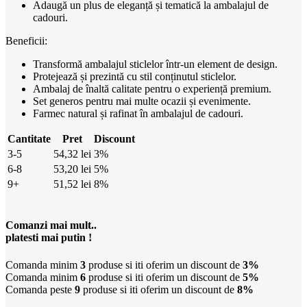
Adaugă un plus de eleganță și tematică la ambalajul de
cadouri.
Beneficii:
Transformă ambalajul sticlelor într-un element de design.
Protejează și prezintă cu stil conținutul sticlelor.
Ambalaj de înaltă calitate pentru o experiență premium.
Set generos pentru mai multe ocazii și evenimente.
Farmec natural și rafinat în ambalajul de cadouri.
Cantitate
Pret
Discount
3-5
54,32
lei
3%
6-8
53,20
lei
5%
9+
51,52
lei
8%
Comanzi mai mult..
platesti mai putin !
Comanda minim
3
produse si iti oferim un discount de
3%
Comanda minim
6
produse si iti oferim un discount de
5%
Comanda peste
9
produse si iti oferim un discount de
8%