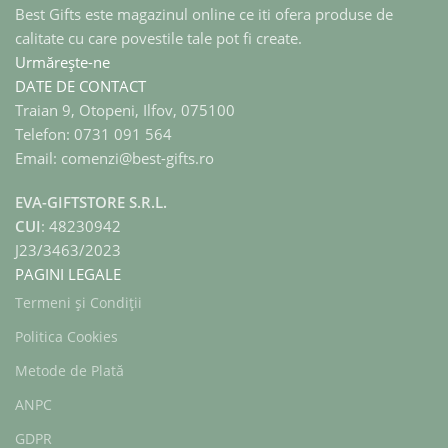
Best Gifts este magazinul online ce iti ofera produse de
calitate cu care povestile tale pot fi create.
Urmărește-ne
DATE DE CONTACT
Traian 9, Otopeni, Ilfov, 075100
Telefon: 0731 091 564
Email: comenzi@best-gifts.ro
EVA-GIFTSTORE S.R.L.
CUI
: 48230942
J23/3463/2023
PAGINI LEGALE
Termeni și Condiții
Politica Cookies
Metode de Plată
ANPC
GDPR