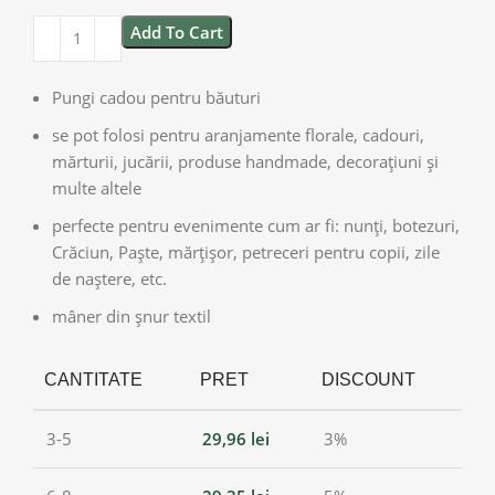
Add To Cart
Pungi cadou pentru băuturi
se pot folosi pentru aranjamente florale, cadouri,
mărturii, jucării, produse handmade, decorațiuni și
multe altele
perfecte pentru evenimente cum ar fi: nunți, botezuri,
Crăciun, Paște, mărțișor, petreceri pentru copii, zile
de naștere, etc.
mâner din șnur textil
CANTITATE
PRET
DISCOUNT
3-5
29,96
lei
3%