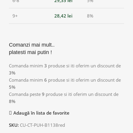
6-8
29,35
lei
5%
9+
28,42
lei
8%
Comanzi mai mult..
platesti mai putin !
Comanda minim
3
produse si iti oferim un discount de
3%
Comanda minim
6
produse si iti oferim un discount de
5%
Comanda peste
9
produse si iti oferim un discount de
8%
Adaugă în lista de favorite
SKU:
CU-CT-PUH-B1138red