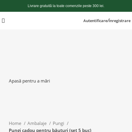
Livrare gratuită la toate comenzile peste 300 lei.
Autentificare/Înregistrare
Apasă pentru a mări
Home
Ambalaje
Pungi
Pungi cadou pentru băuturi (set 5 buc)