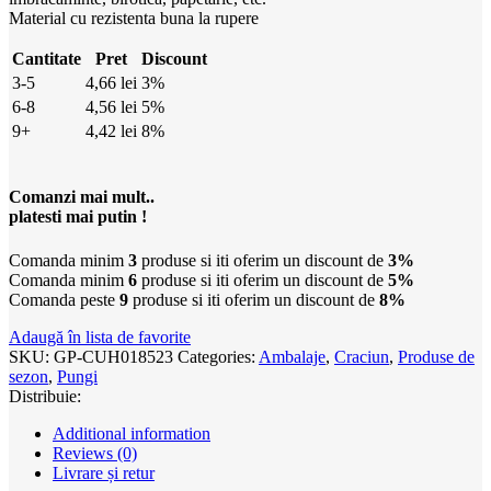
Material cu rezistenta buna la rupere
Cantitate
Pret
Discount
3-5
4,66
lei
3%
6-8
4,56
lei
5%
9+
4,42
lei
8%
Comanzi mai mult..
platesti mai putin !
Comanda minim
3
produse si iti oferim un discount de
3%
Comanda minim
6
produse si iti oferim un discount de
5%
Comanda peste
9
produse si iti oferim un discount de
8%
Adaugă în lista de favorite
SKU:
GP-CUH018523
Categories:
Ambalaje
,
Craciun
,
Produse de
sezon
,
Pungi
Distribuie:
Additional information
Reviews (0)
Livrare și retur