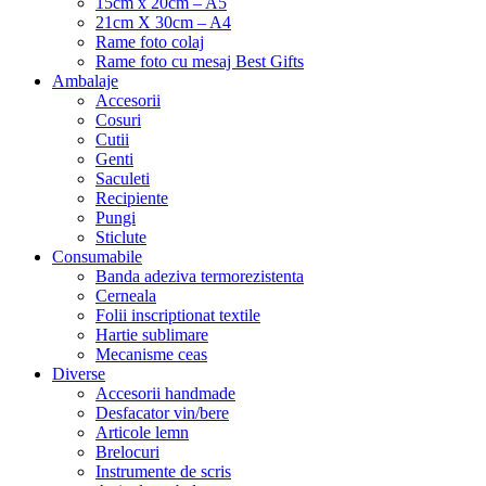
15cm x 20cm – A5
21cm X 30cm – A4
Rame foto colaj
Rame foto cu mesaj Best Gifts
Ambalaje
Accesorii
Cosuri
Cutii
Genti
Saculeti
Recipiente
Pungi
Sticlute
Consumabile
Banda adeziva termorezistenta
Cerneala
Folii inscriptionat textile
Hartie sublimare
Mecanisme ceas
Diverse
Accesorii handmade
Desfacator vin/bere
Articole lemn
Brelocuri
Instrumente de scris