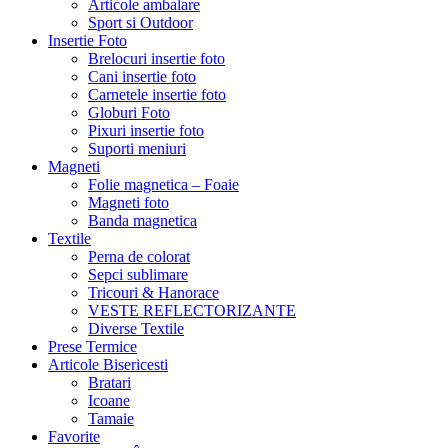
Articole ambalare
Sport si Outdoor
Insertie Foto
Brelocuri insertie foto
Cani insertie foto
Carnetele insertie foto
Globuri Foto
Pixuri insertie foto
Suporti meniuri
Magneti
Folie magnetica – Foaie
Magneti foto
Banda magnetica
Textile
Perna de colorat
Sepci sublimare
Tricouri & Hanorace
VESTE REFLECTORIZANTE
Diverse Textile
Prese Termice
Articole Bisericesti
Bratari
Icoane
Tamaie
Favorite