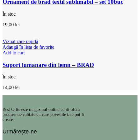
Ornament de brad textil sublimabil – set 10buc
În stoc
19,00
lei
Vizualizare rapidă
Adaugă în lista de favorite
Add to cart
Suport lumanare din lemn – BRAD
În stoc
14,00
lei
Best Gifts este magazinul online ce iti ofera
produse de calitate cu care povestile tale pot fi
create.
Urmărește-ne