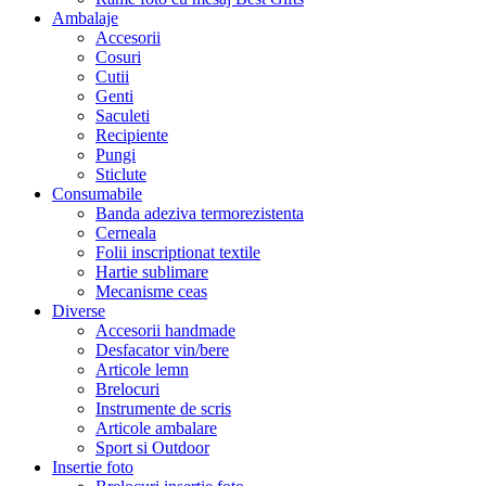
Ambalaje
Accesorii
Cosuri
Cutii
Genti
Saculeti
Recipiente
Pungi
Sticlute
Consumabile
Banda adeziva termorezistenta
Cerneala
Folii inscriptionat textile
Hartie sublimare
Mecanisme ceas
Diverse
Accesorii handmade
Desfacator vin/bere
Articole lemn
Brelocuri
Instrumente de scris
Articole ambalare
Sport si Outdoor
Insertie foto