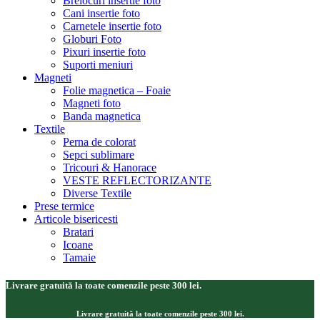
Brelocuri insertie foto
Cani insertie foto
Carnetele insertie foto
Globuri Foto
Pixuri insertie foto
Suporti meniuri
Magneti
Folie magnetica – Foaie
Magneti foto
Banda magnetica
Textile
Perna de colorat
Sepci sublimare
Tricouri & Hanorace
VESTE REFLECTORIZANTE
Diverse Textile
Prese termice
Articole bisericesti
Bratari
Icoane
Tamaie
Livrare gratuită la toate comenzile peste 300 lei.
Livrare gratuită la toate comenzile peste 300 lei.