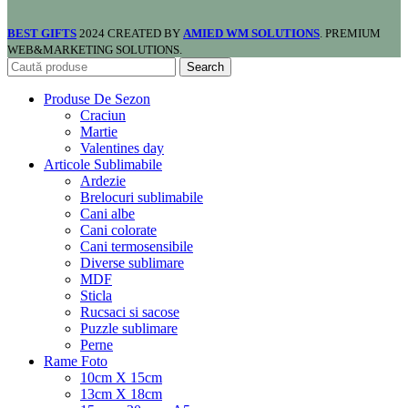
BEST GIFTS
2024 CREATED BY
AMIED WM SOLUTIONS
. PREMIUM
WEB&MARKETING SOLUTIONS.
Search
Produse De Sezon
Craciun
Martie
Valentines day
Articole Sublimabile
Ardezie
Brelocuri sublimabile
Cani albe
Cani colorate
Cani termosensibile
Diverse sublimare
MDF
Sticla
Rucsaci si sacose
Puzzle sublimare
Perne
Rame Foto
10cm X 15cm
13cm X 18cm