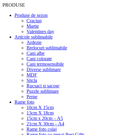
PRODUSE
Produse de sezon
Craciun
Martie
Valentines day
Articole sublimabile
Ardezie
Brelocuri sublimabile
Cani albe
Cani colorate
Cani termosensibile
Diverse sublimare
MDF
Sticla
Rucsaci si sacose
Puzzle sublimare
Perne
Rame foto
10cm X 15cm
13cm X 18cm
15cm x 20cm – A5
21cm X 30cm – A4
Rame foto colaj
Rame foto cu mesaj Best Gifts