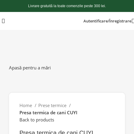
Livrare gratuită la toate comenzile peste 300 lei.
Autentificare/Înregistrare
Apasă pentru a mări
Home
Prese termice
Presa termica de cani CUYI
Back to products
Presa termica de cani CUYI