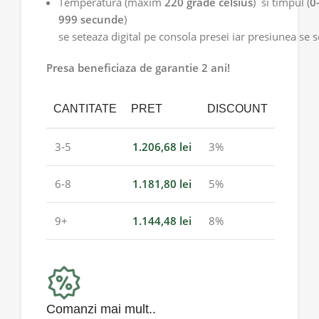
Temperatura (maxim
220 grade celsius
) si timpul (
0
999 secunde
)
se seteaza digital pe consola presei iar presiunea se
Presa beneficiaza de garantie 2 ani!
CANTITATE
PRET
DISCOUNT
3-5
1.206,68
lei
3%
6-8
1.181,80
lei
5%
9+
1.144,48
lei
8%
Comanzi mai mult..