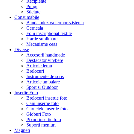
Recipiente
Pungi
Sticlute
Consumabile
Banda adeziva termorezistenta
Cerneala
Folii inscriptionat textile
Hartie sublimare
Mecanisme ceas
Diverse
Accesorii handmade
Desfacator vin/bere
Articole lemn
Brelocuri
Instrumente de scris
Articole ambalare
Sport si Outdoor
Insertie Foto
Brelocuri insertie foto
Cani insertie foto
Carnetele insertie foto
Globuri Foto
Pixuri insertie foto
Suporti meniuri
Magneti