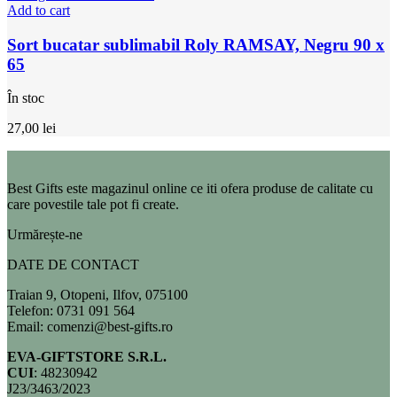
Add to cart
Sort bucatar sublimabil Roly RAMSAY, Negru 90 x
65
În stoc
27,00
lei
Best Gifts este magazinul online ce iti ofera produse de calitate cu
care povestile tale pot fi create.
Urmărește-ne
DATE DE CONTACT
Traian 9, Otopeni, Ilfov, 075100
Telefon: 0731 091 564
Email: comenzi@best-gifts.ro
EVA-GIFTSTORE S.R.L.
CUI
: 48230942
J23/3463/2023