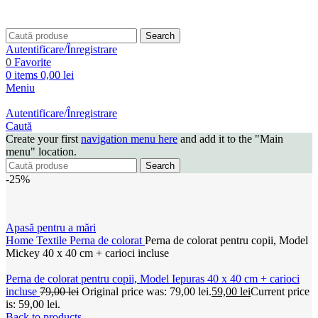
Search
Autentificare/Înregistrare
0
Favorite
0
items
0,00
lei
Meniu
Autentificare/Înregistrare
Caută
Create your first
navigation menu here
and add it to the "Main
menu" location.
Search
-25%
Apasă pentru a mări
Home
Textile
Perna de colorat
Perna de colorat pentru copii, Model
Mickey 40 x 40 cm + carioci incluse
Perna de colorat pentru copii, Model Iepuras 40 x 40 cm + carioci
incluse
79,00
lei
Original price was: 79,00 lei.
59,00
lei
Current price
is: 59,00 lei.
Back to products