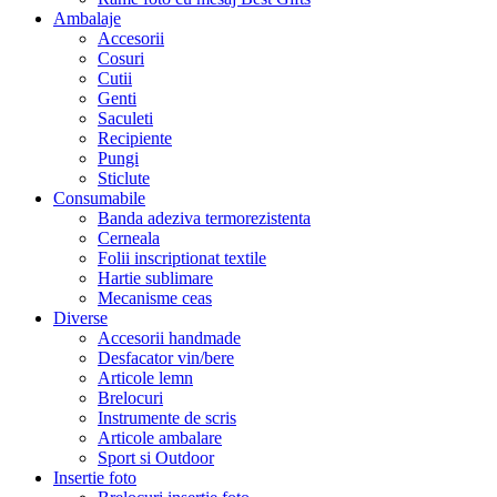
Ambalaje
Accesorii
Cosuri
Cutii
Genti
Saculeti
Recipiente
Pungi
Sticlute
Consumabile
Banda adeziva termorezistenta
Cerneala
Folii inscriptionat textile
Hartie sublimare
Mecanisme ceas
Diverse
Accesorii handmade
Desfacator vin/bere
Articole lemn
Brelocuri
Instrumente de scris
Articole ambalare
Sport si Outdoor
Insertie foto