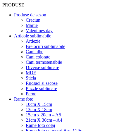
PRODUSE
Produse de sezon
Craciun
Martie
Valentines day
Articole sublimabile
Ardezie
Brelocuri sublimabile
Cani albe
Cani colorate
Cani termosensibile
Diverse sublimare
MDF
Sticla
Rucsaci si sacose
Puzzle sublimare
Perne
Rame foto
10cm X 15cm
13cm X 18cm
15cm x 20cm – A5
21cm X 30cm – A4
Rame foto colaj
Rame foto cu mesaj Best Gifts