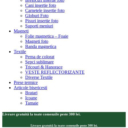
Brelocuri insertie foto
Cani insertie foto
Carnetele insertie foto
Globuri Foto
Pixuri insertie foto
Suporti meniuri
Magneti
Folie magnetica – Foaie
Magneti foto
Banda magnetica
Textile
Perna de colorat
Sepci sublimare
Tricouri & Hanorace
VESTE REFLECTORIZANTE
Diverse Textile
Prese termice
Articole bisericesti
Bratari
Icoane
Tamaie
Livrare gratuită la toate comenzile peste 300 lei.
Livrare gratuită la toate comenzile peste 300 lei.