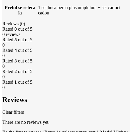
Pretul se refera
1 set husa perna plus umplutura + set carioci
la
cadou
Reviews (0)
Rated
0
out of 5
0 reviews
Rated
5
out of 5
0
Rated
4
out of 5
0
Rated
3
out of 5
0
Rated
2
out of 5
0
Rated
1
out of 5
0
Reviews
Clear filters
There are no reviews yet.