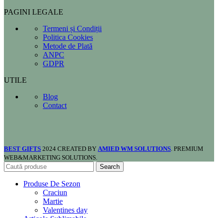
PAGINI LEGALE
Termeni și Condiții
Politica Cookies
Metode de Plată
ANPC
GDPR
UTILE
Blog
Contact
BEST GIFTS
2024 CREATED BY
AMIED WM SOLUTIONS
. PREMIUM
WEB&MARKETING SOLUTIONS.
Search
Produse De Sezon
Craciun
Martie
Valentines day