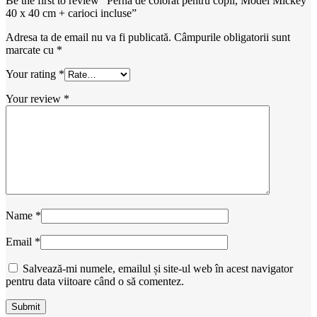
Be the first to review “Perna de colorat pentru copii, Model Mickey
40 x 40 cm + carioci incluse”
Adresa ta de email nu va fi publicată.
Câmpurile obligatorii sunt
marcate cu
*
Your rating
*
Your review
*
Name
*
Email
*
Salvează-mi numele, emailul și site-ul web în acest navigator
pentru data viitoare când o să comentez.