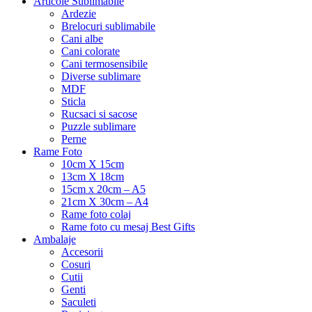
Articole Sublimabile
Ardezie
Brelocuri sublimabile
Cani albe
Cani colorate
Cani termosensibile
Diverse sublimare
MDF
Sticla
Rucsaci si sacose
Puzzle sublimare
Perne
Rame Foto
10cm X 15cm
13cm X 18cm
15cm x 20cm – A5
21cm X 30cm – A4
Rame foto colaj
Rame foto cu mesaj Best Gifts
Ambalaje
Accesorii
Cosuri
Cutii
Genti
Saculeti