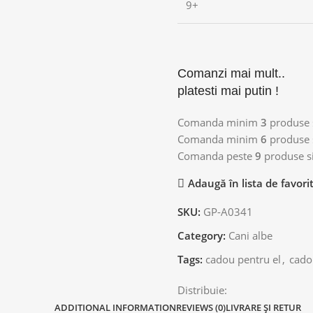
9+
Comanzi mai mult..
platesti mai putin !
Comanda minim
3
produse s
Comanda minim
6
produse s
Comanda peste
9
produse si
Adaugă în lista de favori
SKU:
GP-A0341
Category:
Cani albe
Tags:
cadou pentru el
,
cado
Distribuie:
ADDITIONAL INFORMATION
REVIEWS (0)
LIVRARE ȘI RETUR