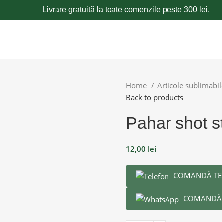
Livrare gratuită la toate comenzile peste 300 lei.
Home
Articole sublimabi
Back to products
Pahar shot st
12,00
lei
COMANDĂ TE
COMANDĂ 