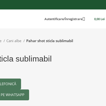
Autentificare/Înregistrare
0,00
Lei
le
Cani albe
Pahar shot sticla sublimabil
icla sublimabil
LEFONICĂ
PE WHATSAPP