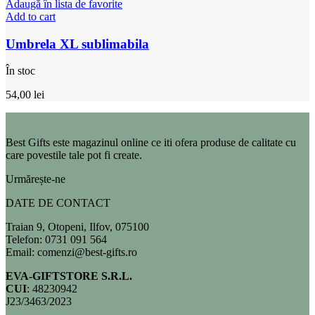
Adaugă în lista de favorite
Add to cart
Umbrela XL sublimabila
În stoc
54,00
lei
Best Gifts este magazinul online ce iti ofera produse de calitate cu
care povestile tale pot fi create.
Urmărește-ne
DATE DE CONTACT
Traian 9, Otopeni, Ilfov, 075100
Telefon: 0731 091 564
Email: comenzi@best-gifts.ro
EVA-GIFTSTORE S.R.L.
CUI
: 48230942
J23/3463/2023