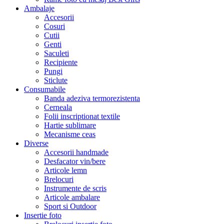
Ambalaje
Accesorii
Cosuri
Cutii
Genti
Saculeti
Recipiente
Pungi
Sticlute
Consumabile
Banda adeziva termorezistenta
Cerneala
Folii inscriptionat textile
Hartie sublimare
Mecanisme ceas
Diverse
Accesorii handmade
Desfacator vin/bere
Articole lemn
Brelocuri
Instrumente de scris
Articole ambalare
Sport si Outdoor
Insertie foto