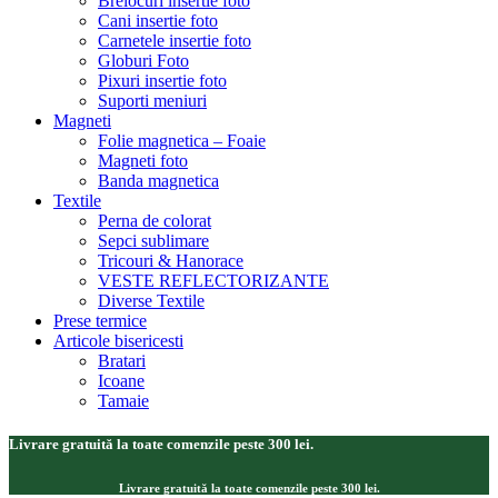
Brelocuri insertie foto
Cani insertie foto
Carnetele insertie foto
Globuri Foto
Pixuri insertie foto
Suporti meniuri
Magneti
Folie magnetica – Foaie
Magneti foto
Banda magnetica
Textile
Perna de colorat
Sepci sublimare
Tricouri & Hanorace
VESTE REFLECTORIZANTE
Diverse Textile
Prese termice
Articole bisericesti
Bratari
Icoane
Tamaie
Livrare gratuită la toate comenzile peste 300 lei.
Livrare gratuită la toate comenzile peste 300 lei.