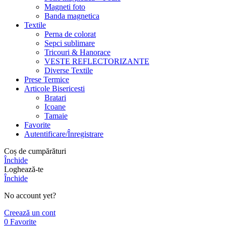
Magneti foto
Banda magnetica
Textile
Perna de colorat
Sepci sublimare
Tricouri & Hanorace
VESTE REFLECTORIZANTE
Diverse Textile
Prese Termice
Articole Bisericesti
Bratari
Icoane
Tamaie
Favorite
Autentificare/Înregistrare
Coș de cumpărături
Închide
Loghează-te
Închide
No account yet?
Creează un cont
0
Favorite