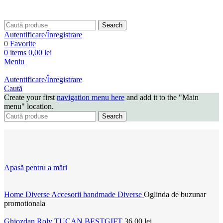
Search
Autentificare/Înregistrare
0
Favorite
0
items
0,00
lei
Meniu
Autentificare/Înregistrare
Caută
Create your first
navigation menu here
and add it to the "Main
menu" location.
Search
Apasă pentru a mări
Home
Diverse
Accesorii handmade
Diverse
Oglinda de buzunar
promotionala
Ghiozdan Roly TUCAN BESTGIFT
36,00
lei