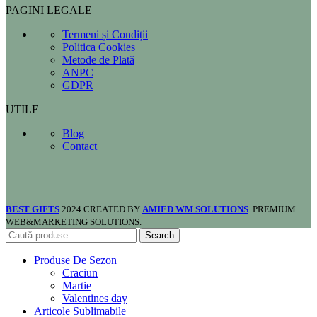
PAGINI LEGALE
Termeni și Condiții
Politica Cookies
Metode de Plată
ANPC
GDPR
UTILE
Blog
Contact
BEST GIFTS
2024 CREATED BY
AMIED WM SOLUTIONS
. PREMIUM
WEB&MARKETING SOLUTIONS.
Search
Produse De Sezon
Craciun
Martie
Valentines day
Articole Sublimabile