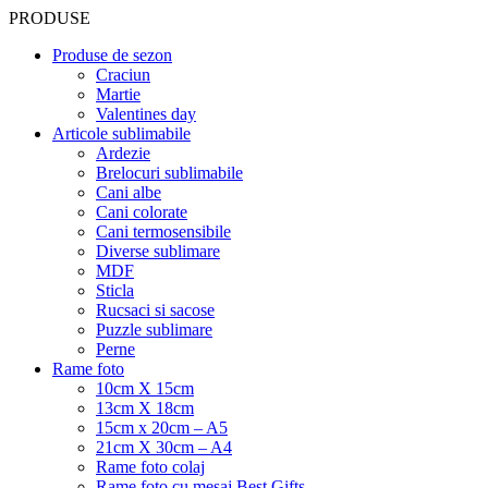
PRODUSE
Produse de sezon
Craciun
Martie
Valentines day
Articole sublimabile
Ardezie
Brelocuri sublimabile
Cani albe
Cani colorate
Cani termosensibile
Diverse sublimare
MDF
Sticla
Rucsaci si sacose
Puzzle sublimare
Perne
Rame foto
10cm X 15cm
13cm X 18cm
15cm x 20cm – A5
21cm X 30cm – A4
Rame foto colaj
Rame foto cu mesaj Best Gifts