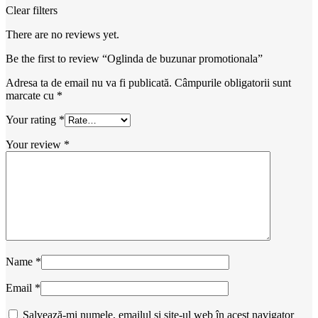
Clear filters
There are no reviews yet.
Be the first to review “Oglinda de buzunar promotionala”
Adresa ta de email nu va fi publicată.
Câmpurile obligatorii sunt
marcate cu
*
Your rating
*
Your review
*
Name
*
Email
*
Salvează-mi numele, emailul și site-ul web în acest navigator