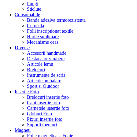
Pungi
Sticlute
Consumabile
Banda adeziva termorezistenta
Cerneala
Folii inscriptionat textile
Hartie sublimare
Mecanisme ceas
Diverse
Accesorii handmade
Desfacator vin/bere
Articole lemn
Brelocuri
Instrumente de scris
Articole ambalare
Sport si Outdoor
Insertie Foto
Brelocuri insertie foto
Cani insertie foto
Carnetele insertie foto
Globuri Foto
Pixuri insertie foto
Suporti meniuri
Magneti
Folie magnetica – Foaie