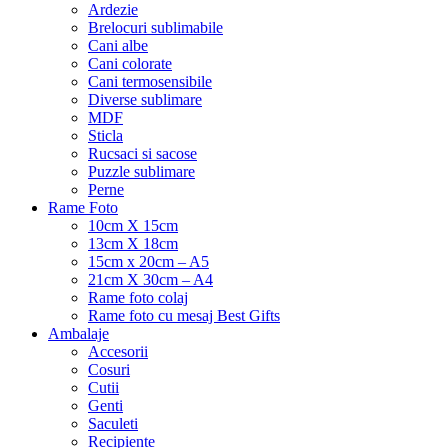
Ardezie
Brelocuri sublimabile
Cani albe
Cani colorate
Cani termosensibile
Diverse sublimare
MDF
Sticla
Rucsaci si sacose
Puzzle sublimare
Perne
Rame Foto
10cm X 15cm
13cm X 18cm
15cm x 20cm – A5
21cm X 30cm – A4
Rame foto colaj
Rame foto cu mesaj Best Gifts
Ambalaje
Accesorii
Cosuri
Cutii
Genti
Saculeti
Recipiente