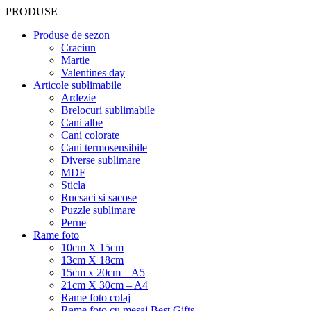
PRODUSE
Produse de sezon
Craciun
Martie
Valentines day
Articole sublimabile
Ardezie
Brelocuri sublimabile
Cani albe
Cani colorate
Cani termosensibile
Diverse sublimare
MDF
Sticla
Rucsaci si sacose
Puzzle sublimare
Perne
Rame foto
10cm X 15cm
13cm X 18cm
15cm x 20cm – A5
21cm X 30cm – A4
Rame foto colaj
Rame foto cu mesaj Best Gifts