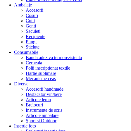
Ambalaje
Accesorii
Cosuri
Cutii
Genti
Saculeti
Recipiente
Pungi
Sticlute
Consumabile
Banda adeziva termorezistenta
Cerneala
Folii inscriptionat textile
Hartie sublimare
Mecanisme ceas
Diverse
Accesorii handmade
Desfacator vin/bere
Articole lemn
Brelocuri
Instrumente de scris
Articole ambalare
Sport si Outdoor
Insertie foto