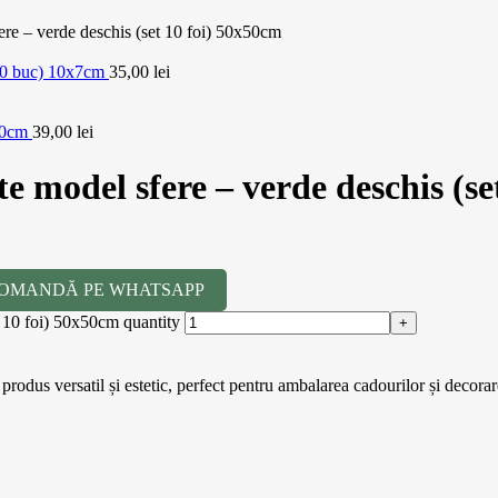
ere – verde deschis (set 10 foi) 50x50cm
t 20 buc) 10x7cm
35,00
lei
x50cm
39,00
lei
e model sfere – verde deschis (se
OMANDĂ PE WHATSAPP
t 10 foi) 50x50cm quantity
rodus versatil și estetic, perfect pentru ambalarea cadourilor și decora