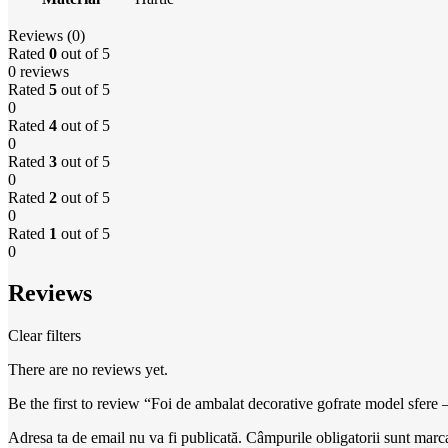
Reviews (0)
Rated
0
out of 5
0 reviews
Rated
5
out of 5
0
Rated
4
out of 5
0
Rated
3
out of 5
0
Rated
2
out of 5
0
Rated
1
out of 5
0
Reviews
Clear filters
There are no reviews yet.
Be the first to review “Foi de ambalat decorative gofrate model sfere
Adresa ta de email nu va fi publicată.
Câmpurile obligatorii sunt marc