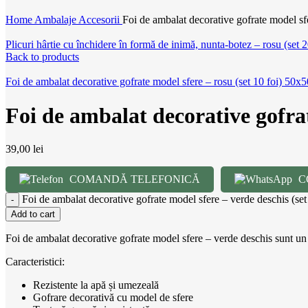
Home
Ambalaje
Accesorii
Foi de ambalat decorative gofrate model sf
Plicuri hârtie cu închidere în formă de inimă, nunta-botez – rosu (se
Back to products
Foi de ambalat decorative gofrate model sfere – rosu (set 10 foi) 50
Foi de ambalat decorative gofrat
39,00
lei
COMANDĂ TELEFONICĂ
C
Foi de ambalat decorative gofrate model sfere – verde deschis (se
Add to cart
Foi de ambalat decorative gofrate model sfere – verde deschis sunt un p
Caracteristici:
Rezistente la apă și umezeală
Gofrare decorativă cu model de sfere