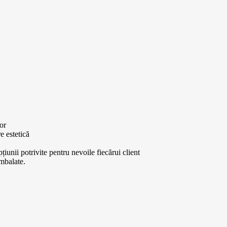
or
e estetică
pțiunii potrivite pentru nevoile fiecărui client
ambalate.