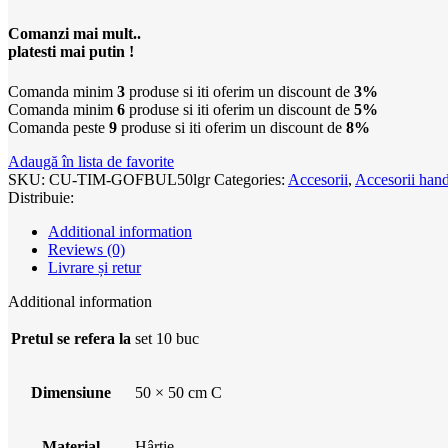
Comanzi mai mult..
platesti mai putin !
Comanda minim
3
produse si iti oferim un discount de
3%
Comanda minim
6
produse si iti oferim un discount de
5%
Comanda peste
9
produse si iti oferim un discount de
8%
Adaugă în lista de favorite
SKU:
CU-TIM-GOFBUL50lgr
Categories:
Accesorii
,
Accesorii ha
Distribuie:
Additional information
Reviews (0)
Livrare și retur
Additional information
Pretul se refera la
set 10 buc
Dimensiune
50 × 50 cm C
Material
Hârtie