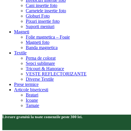
Brelocuri insertie foto
Cani insertie foto
Carnetele insertie foto
Globuri Foto
Pixuri insertie foto
Suporti meniuri
Magneti
Folie magnetica – Foaie
Magneti foto
Banda magnetica
Textile
Perna de colorat
Sepci sublimare
Tricouri & Hanorace
VESTE REFLECTORIZANTE
Diverse Textile
Prese termice
Articole bisericesti
Bratari
Icoane
Tamaie
Livrare gratuită la toate comenzile peste 300 lei.