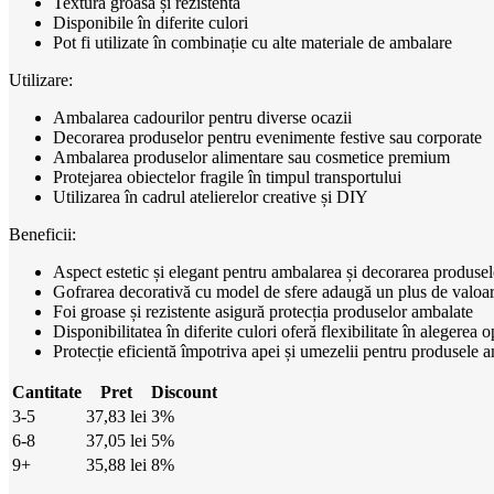
Textură groasă și rezistentă
Disponibile în diferite culori
Pot fi utilizate în combinație cu alte materiale de ambalare
Utilizare:
Ambalarea cadourilor pentru diverse ocazii
Decorarea produselor pentru evenimente festive sau corporate
Ambalarea produselor alimentare sau cosmetice premium
Protejarea obiectelor fragile în timpul transportului
Utilizarea în cadrul atelierelor creative și DIY
Beneficii:
Aspect estetic și elegant pentru ambalarea și decorarea produsel
Gofrarea decorativă cu model de sfere adaugă un plus de valoar
Foi groase și rezistente asigură protecția produselor ambalate
Disponibilitatea în diferite culori oferă flexibilitate în alegerea o
Protecție eficientă împotriva apei și umezelii pentru produsele 
Cantitate
Pret
Discount
3-5
37,83
lei
3%
6-8
37,05
lei
5%
9+
35,88
lei
8%