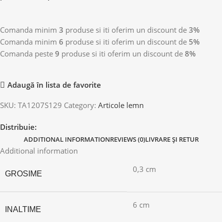
Comanda minim
3
produse si iti oferim un discount de
3%
Comanda minim
6
produse si iti oferim un discount de
5%
Comanda peste
9
produse si iti oferim un discount de
8%
Adaugă în lista de favorite
SKU:
TA1207S129
Category:
Articole lemn
Distribuie:
ADDITIONAL INFORMATION
REVIEWS (0)
LIVRARE ȘI RETUR
Additional information
0,3 cm
GROSIME
6 cm
INALTIME