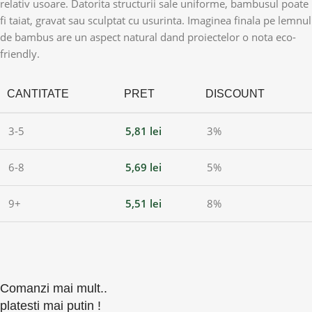
relativ usoare. Datorita structurii sale uniforme, bambusul poate
fi taiat, gravat sau sculptat cu usurinta. Imaginea finala pe lemnul
de bambus are un aspect natural dand proiectelor o nota eco-
friendly.
CANTITATE
PRET
DISCOUNT
3-5
5,81
lei
3%
6-8
5,69
lei
5%
9+
5,51
lei
8%
Comanzi mai mult..
platesti mai putin !