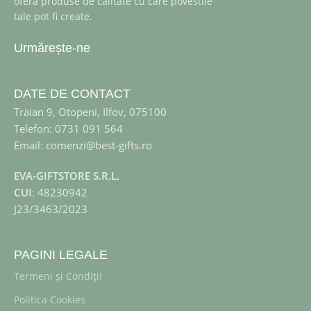
ofera produse de calitate cu care povestile
tale pot fi create.
Urmărește-ne
DATE DE CONTACT
Traian 9, Otopeni, Ilfov, 075100
Telefon: 0731 091 564
Email: comenzi@best-gifts.ro
EVA-GIFTSTORE S.R.L.
CUI
: 48230942
J23/3463/2023
PAGINI LEGALE
Termeni și Condiții
Politica Cookies