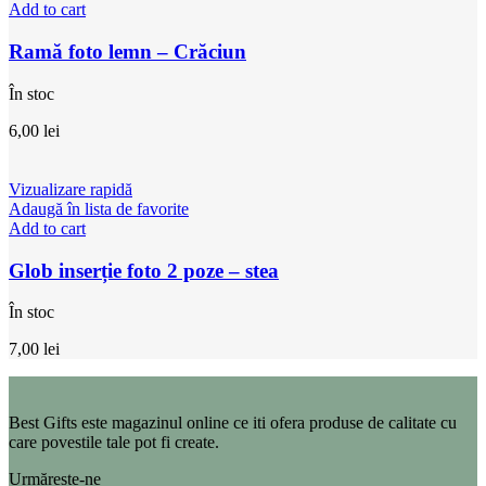
Add to cart
Ramă foto lemn – Crăciun
În stoc
6,00
lei
Vizualizare rapidă
Adaugă în lista de favorite
Add to cart
Glob inserție foto 2 poze – stea
În stoc
7,00
lei
Best Gifts este magazinul online ce iti ofera produse de calitate cu
care povestile tale pot fi create.
Urmărește-ne