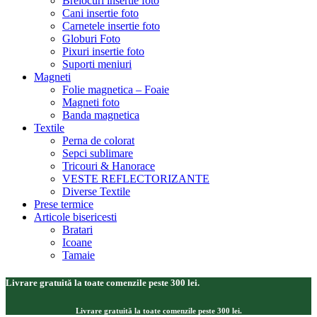
Brelocuri insertie foto
Cani insertie foto
Carnetele insertie foto
Globuri Foto
Pixuri insertie foto
Suporti meniuri
Magneti
Folie magnetica – Foaie
Magneti foto
Banda magnetica
Textile
Perna de colorat
Sepci sublimare
Tricouri & Hanorace
VESTE REFLECTORIZANTE
Diverse Textile
Prese termice
Articole bisericesti
Bratari
Icoane
Tamaie
Livrare gratuită la toate comenzile peste 300 lei.
Livrare gratuită la toate comenzile peste 300 lei.