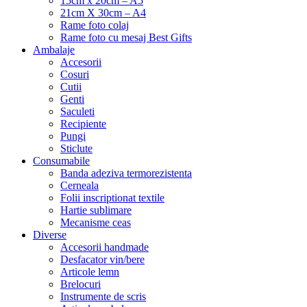
15cm x 20cm – A5
21cm X 30cm – A4
Rame foto colaj
Rame foto cu mesaj Best Gifts
Ambalaje
Accesorii
Cosuri
Cutii
Genti
Saculeti
Recipiente
Pungi
Sticlute
Consumabile
Banda adeziva termorezistenta
Cerneala
Folii inscriptionat textile
Hartie sublimare
Mecanisme ceas
Diverse
Accesorii handmade
Desfacator vin/bere
Articole lemn
Brelocuri
Instrumente de scris