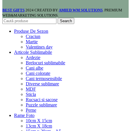
BEST GIFTS
2024 CREATED BY
AMIED WM SOLUTIONS
. PREMIUM
WEB&MARKETING SOLUTIONS.
Search
Produse De Sezon
Craciun
Martie
Valentines day
Articole Sublimabile
Ardezie
Brelocuri sublimabile
Cani albe
Cani colorate
Cani termosensibile
Diverse sublimare
MDF
Sticla
Rucsaci si sacose
Puzzle sublimare
Perne
Rame Foto
10cm X 15cm
13cm X 18cm