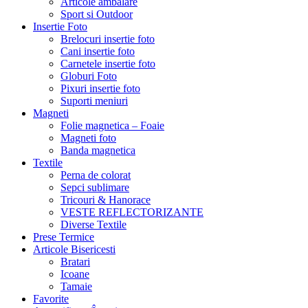
Articole ambalare
Sport si Outdoor
Insertie Foto
Brelocuri insertie foto
Cani insertie foto
Carnetele insertie foto
Globuri Foto
Pixuri insertie foto
Suporti meniuri
Magneti
Folie magnetica – Foaie
Magneti foto
Banda magnetica
Textile
Perna de colorat
Sepci sublimare
Tricouri & Hanorace
VESTE REFLECTORIZANTE
Diverse Textile
Prese Termice
Articole Bisericesti
Bratari
Icoane
Tamaie
Favorite