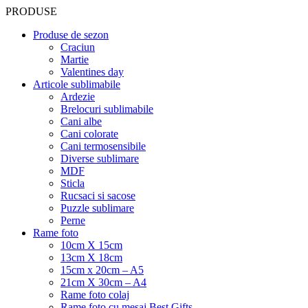
PRODUSE
Produse de sezon
Craciun
Martie
Valentines day
Articole sublimabile
Ardezie
Brelocuri sublimabile
Cani albe
Cani colorate
Cani termosensibile
Diverse sublimare
MDF
Sticla
Rucsaci si sacose
Puzzle sublimare
Perne
Rame foto
10cm X 15cm
13cm X 18cm
15cm x 20cm – A5
21cm X 30cm – A4
Rame foto colaj
Rame foto cu mesaj Best Gifts