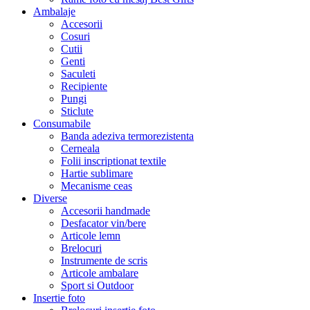
Ambalaje
Accesorii
Cosuri
Cutii
Genti
Saculeti
Recipiente
Pungi
Sticlute
Consumabile
Banda adeziva termorezistenta
Cerneala
Folii inscriptionat textile
Hartie sublimare
Mecanisme ceas
Diverse
Accesorii handmade
Desfacator vin/bere
Articole lemn
Brelocuri
Instrumente de scris
Articole ambalare
Sport si Outdoor
Insertie foto