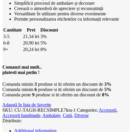
Simplifică procesul de ambalare și decorare
Creează o atmosferă de apreciere și recunoștință
Versatilitate în utilizare pentru diverse evenimente
Permite personalizarea etichetelor cu informații relevante
Cantitate
Pret
Discount
3-5
21,34
lei
3%
6-8
20,90
lei
5%
9+
20,24
lei
8%
Comanzi mai mult..
platesti mai putin !
Comanda minim
3
produse si iti oferim un discount de
3%
Comanda minim
6
produse si iti oferim un discount de
5%
Comanda peste
9
produse si iti oferim un discount de
8%
Adaugă în lista de favorite
SKU:
CU-TAGH-RECSIMPLE7kra-1
Categories:
Accesorii
,
Accesorii handmade
,
Ambalaje
,
Cutii
,
Diverse
Distribuie:
Additional information