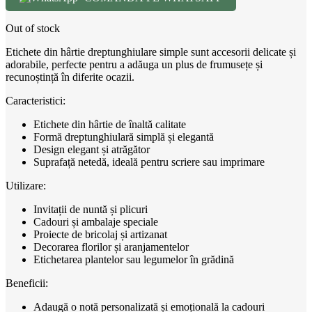
Out of stock
Etichete din hârtie dreptunghiulare simple sunt accesorii delicate și
adorabile, perfecte pentru a adăuga un plus de frumusețe și
recunoștință în diferite ocazii.
Caracteristici:
Etichete din hârtie de înaltă calitate
Formă dreptunghiulară simplă și elegantă
Design elegant și atrăgător
Suprafață netedă, ideală pentru scriere sau imprimare
Utilizare:
Invitații de nuntă și plicuri
Cadouri și ambalaje speciale
Proiecte de bricolaj și artizanat
Decorarea florilor și aranjamentelor
Etichetarea plantelor sau legumelor în grădină
Beneficii:
Adaugă o notă personalizată și emoțională la cadouri