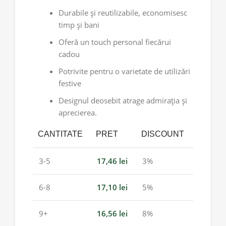
Durabile și reutilizabile, economisesc
timp și bani
Oferă un touch personal fiecărui
cadou
Potrivite pentru o varietate de utilizări
festive
Designul deosebit atrage admirația și
aprecierea.
CANTITATE
PRET
DISCOUNT
3-5
17,46
lei
3%
6-8
17,10
lei
5%
9+
16,56
lei
8%