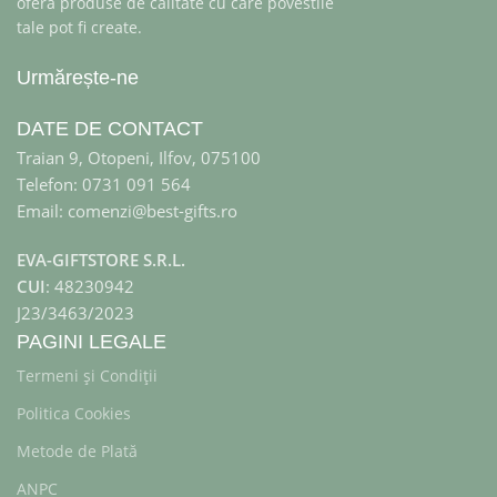
ofera produse de calitate cu care povestile
tale pot fi create.
Urmărește-ne
DATE DE CONTACT
Traian 9, Otopeni, Ilfov, 075100
Telefon: 0731 091 564
Email: comenzi@best-gifts.ro
EVA-GIFTSTORE S.R.L.
CUI
: 48230942
J23/3463/2023
PAGINI LEGALE
Termeni și Condiții
Politica Cookies
Metode de Plată
ANPC