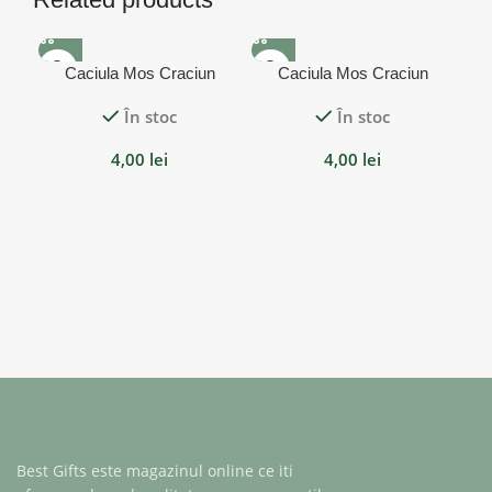
Caciula Mos Craciun
Caciula Mos Craciun
sublimabila alba, marime
sublimabila rosie
În stoc
În stoc
universala 42×29, Elfi
4,00
lei
4,00
lei
Ca
om
Best Gifts este magazinul online ce iti