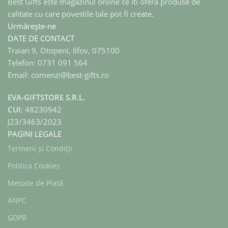
Best Gifts este magazinul online ce iti ofera produse de
calitate cu care povestile tale pot fi create.
Urmărește-ne
DATE DE CONTACT
Traian 9, Otopeni, Ilfov, 075100
Telefon: 0731 091 564
Email: comenzi@best-gifts.ro
EVA-GIFTSTORE S.R.L.
CUI
: 48230942
J23/3463/2023
PAGINI LEGALE
Termeni și Condiții
Politica Cookies
Metode de Plată
ANPC
GDPR