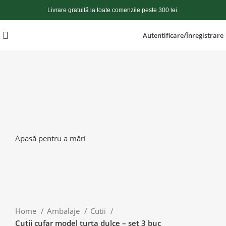
Livrare gratuită la toate comenzile peste 300 lei.
Autentificare/Înregistrare
Apasă pentru a mări
Home
Ambalaje
Cutii
Cutii cufar model turta dulce – set 3 buc