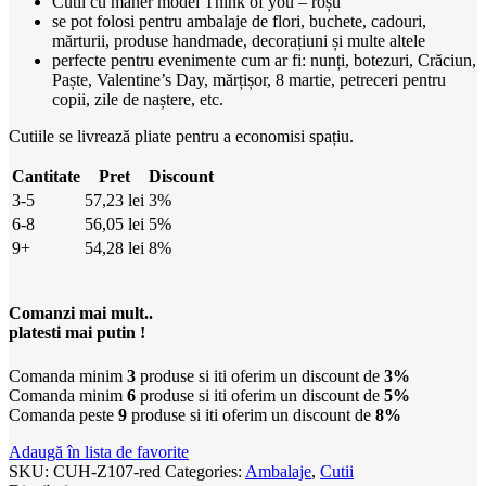
Cutii cu mâner model Think of you – roșu
se pot folosi pentru ambalaje de flori, buchete, cadouri,
mărturii, produse handmade, decorațiuni și multe altele
perfecte pentru evenimente cum ar fi: nunți, botezuri, Crăciun,
Paște, Valentine’s Day, mărțișor, 8 martie, petreceri pentru
copii, zile de naștere, etc.
Cutiile se livrează pliate pentru a economisi spațiu.
Cantitate
Pret
Discount
3-5
57,23
lei
3%
6-8
56,05
lei
5%
9+
54,28
lei
8%
Comanzi mai mult..
platesti mai putin !
Comanda minim
3
produse si iti oferim un discount de
3%
Comanda minim
6
produse si iti oferim un discount de
5%
Comanda peste
9
produse si iti oferim un discount de
8%
Adaugă în lista de favorite
SKU:
CUH-Z107-red
Categories:
Ambalaje
,
Cutii