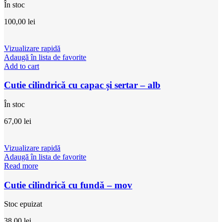
În stoc
100,00
lei
Vizualizare rapidă
Adaugă în lista de favorite
Add to cart
Cutie cilindrică cu capac și sertar – alb
În stoc
67,00
lei
Vizualizare rapidă
Adaugă în lista de favorite
Read more
Cutie cilindrică cu fundă – mov
Stoc epuizat
38,00
lei