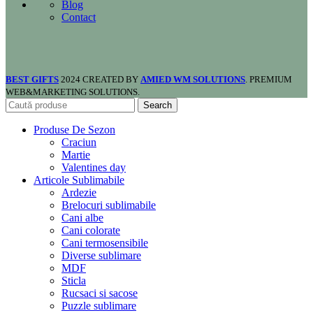
Blog
Contact
BEST GIFTS
2024 CREATED BY
AMIED WM SOLUTIONS
. PREMIUM
WEB&MARKETING SOLUTIONS.
Search
Produse De Sezon
Craciun
Martie
Valentines day
Articole Sublimabile
Ardezie
Brelocuri sublimabile
Cani albe
Cani colorate
Cani termosensibile
Diverse sublimare
MDF
Sticla
Rucsaci si sacose
Puzzle sublimare