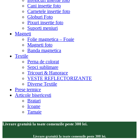
Brelocuri insertie foto
Cani insertie foto
Carnetele insertie foto
Globuri Foto
Pixuri insertie foto
Suporti meniuri
Magneti
Folie magnetica – Foaie
Magneti foto
Banda magnetica
Textile
Perna de colorat
Sepci sublimare
Tricouri & Hanorace
VESTE REFLECTORIZANTE
Diverse Textile
Prese termice
Articole bisericesti
Bratari
Icoane
Tamaie
Livrare gratuită la toate comenzile peste 300 lei.
Livrare gratuită la toate comenzile peste 300 lei.