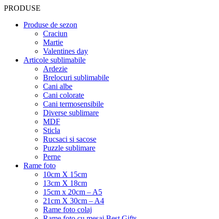
PRODUSE
Produse de sezon
Craciun
Martie
Valentines day
Articole sublimabile
Ardezie
Brelocuri sublimabile
Cani albe
Cani colorate
Cani termosensibile
Diverse sublimare
MDF
Sticla
Rucsaci si sacose
Puzzle sublimare
Perne
Rame foto
10cm X 15cm
13cm X 18cm
15cm x 20cm – A5
21cm X 30cm – A4
Rame foto colaj
Rame foto cu mesaj Best Gifts