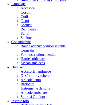
Ambalaje
Accesorii
Cosuri
Cutii
Genti
Saculeti
Recipiente
Pungi
Sticlute
Consumabile
Banda adeziva termorezistenta
Cerneala
Folii inscriptionat textile
Hartie sublimare
Mecanisme ceas
Diverse
Accesorii handmade
Desfacator vin/bere
Articole lemn
Brelocuri
Instrumente de scris
Articole ambalare
Sport si Outdoor
Insertie foto