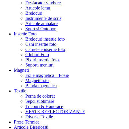
Desfacator vin/bere
Articole lemn
Brelocuri
Instrumente de scris
Articole ambalare
Sport si Outdoor
Insertie Foto
Brelocuri insertie foto
Cani insertie foto
Carnetele insertie foto
Globuri Foto
Pixuri insertie foto
Suporti meniuri
Magneti
Folie magnetica – Foaie
Magneti foto
Banda magnetica
Textile
Perna de colorat
Sepci sublimare
Tricouri & Hanorace
VESTE REFLECTORIZANTE
Diverse Textile
Prese Termice
Articole Bisericesti