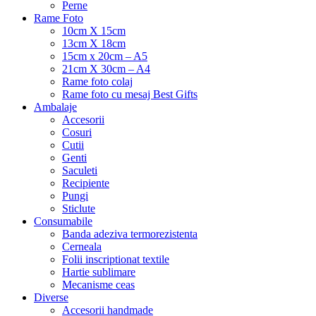
Perne
Rame Foto
10cm X 15cm
13cm X 18cm
15cm x 20cm – A5
21cm X 30cm – A4
Rame foto colaj
Rame foto cu mesaj Best Gifts
Ambalaje
Accesorii
Cosuri
Cutii
Genti
Saculeti
Recipiente
Pungi
Sticlute
Consumabile
Banda adeziva termorezistenta
Cerneala
Folii inscriptionat textile
Hartie sublimare
Mecanisme ceas
Diverse
Accesorii handmade