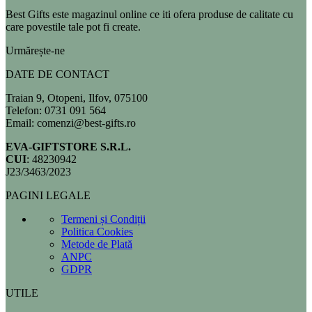
Best Gifts este magazinul online ce iti ofera produse de calitate cu
care povestile tale pot fi create.
Urmărește-ne
DATE DE CONTACT
Traian 9, Otopeni, Ilfov, 075100
Telefon: 0731 091 564
Email: comenzi@best-gifts.ro
EVA-GIFTSTORE S.R.L.
CUI
: 48230942
J23/3463/2023
PAGINI LEGALE
Termeni și Condiții
Politica Cookies
Metode de Plată
ANPC
GDPR
UTILE