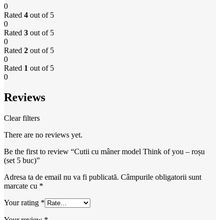
0
Rated
4
out of 5
0
Rated
3
out of 5
0
Rated
2
out of 5
0
Rated
1
out of 5
0
Reviews
Clear filters
There are no reviews yet.
Be the first to review “Cutii cu mâner model Think of you – roșu
(set 5 buc)”
Adresa ta de email nu va fi publicată.
Câmpurile obligatorii sunt
marcate cu
*
Your rating
*
Your review
*