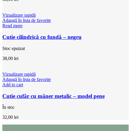
Vizualizare rapidă
Adaugă în lista de favorite
Read more
Cutie cilindrică cu fundă – negru
Stoc epuizat
38,00
lei
Vizualizare rapidă
Adaugă în lista de favorite
Add to cart
Cutie cufăr cu mâner metalic – model pene
În stoc
32,00
lei