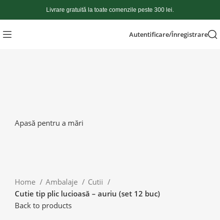
Livrare gratuită la toate comenzile peste 300 lei.
Autentificare/Înregistrare
Apasă pentru a mări
Home
Ambalaje
Cutii
Cutie tip plic lucioasă – auriu (set 12 buc)
Back to products