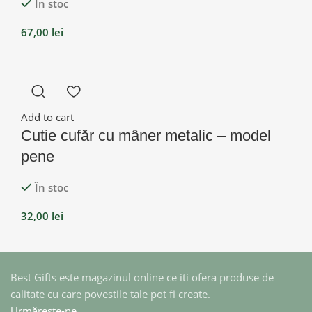
În stoc
67,00
lei
Add to cart
Cutie cufăr cu mâner metalic – model
pene
În stoc
32,00
lei
Best Gifts este magazinul online ce iti ofera produse de
calitate cu care povestile tale pot fi create.
Urmărește-ne