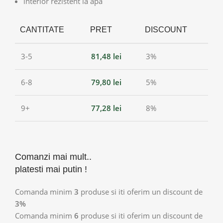
interior rezistent la apă
CANTITATE
PRET
DISCOUNT
3-5
81,48
lei
3%
6-8
79,80
lei
5%
9+
77,28
lei
8%
Comanzi mai mult..
platesti mai putin !
Comanda minim
3
produse si iti oferim un discount de
3%
Comanda minim
6
produse si iti oferim un discount de