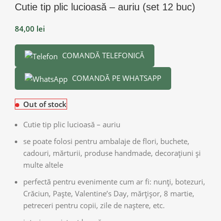
Cutie tip plic lucioasă – auriu (set 12 buc)
84,00
lei
COMANDĂ TELEFONICĂ
COMANDĂ PE WHATSAPP
Out of stock
Cutie tip plic lucioasă – auriu
se poate folosi pentru ambalaje de flori, buchete,
cadouri, mărturii, produse handmade, decorațiuni și
multe altele
perfectă pentru evenimente cum ar fi: nunți, botezuri,
Crăciun, Paște, Valentine’s Day, mărțișor, 8 martie,
petreceri pentru copii, zile de naștere, etc.