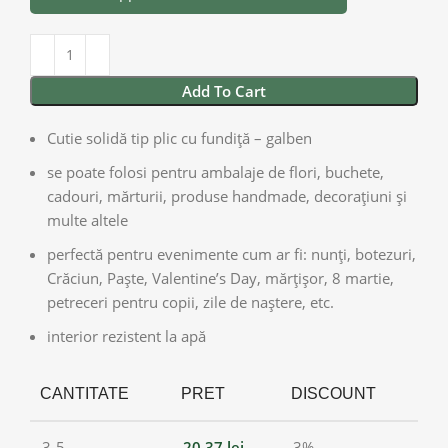
Add To Cart
Cutie solidă tip plic cu fundiță – galben
se poate folosi pentru ambalaje de flori, buchete,
cadouri, mărturii, produse handmade, decorațiuni și
multe altele
perfectă pentru evenimente cum ar fi: nunți, botezuri,
Crăciun, Paște, Valentine’s Day, mărțișor, 8 martie,
petreceri pentru copii, zile de naștere, etc.
interior rezistent la apă
CANTITATE
PRET
DISCOUNT
3-5
20,37
lei
3%