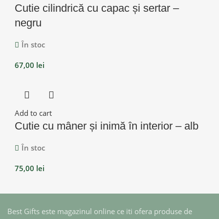
Cutie cilindrică cu capac și sertar –
negru
În stoc
67,00
lei
Add to cart
Cutie cu mâner și inimă în interior – alb
În stoc
75,00
lei
Best Gifts este magazinul online ce iti ofera produse de