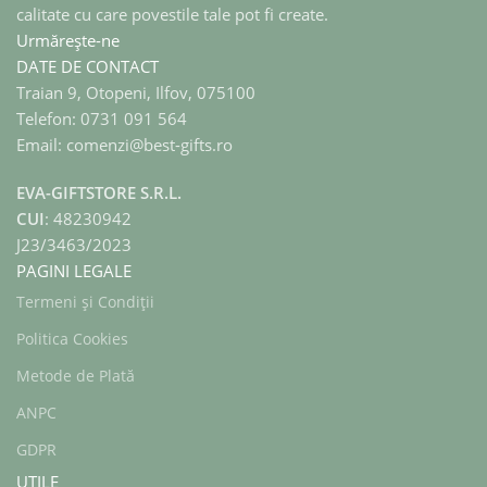
calitate cu care povestile tale pot fi create.
Urmărește-ne
DATE DE CONTACT
Traian 9, Otopeni, Ilfov, 075100
Telefon: 0731 091 564
Email: comenzi@best-gifts.ro
EVA-GIFTSTORE S.R.L.
CUI
: 48230942
J23/3463/2023
PAGINI LEGALE
Termeni și Condiții
Politica Cookies
Metode de Plată
ANPC
GDPR
UTILE