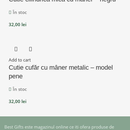
În stoc
32,00
lei
Add to cart
Cutie cufăr cu mâner metalic – model
pene
În stoc
32,00
lei
Best Gifts este magazinul online ce iti ofera produse de