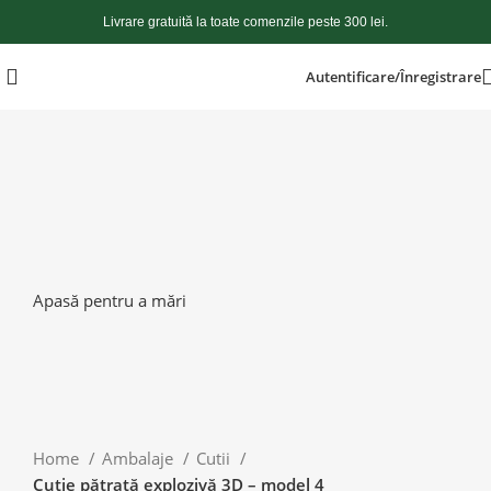
Livrare gratuită la toate comenzile peste 300 lei.
Autentificare/Înregistrare
Apasă pentru a mări
Home
Ambalaje
Cutii
Cutie pătrată explozivă 3D – model 4